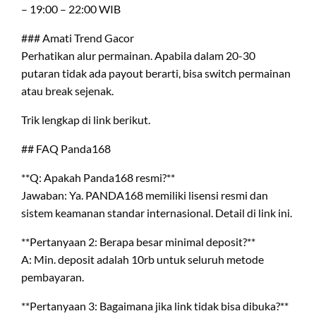
– 19:00 – 22:00 WIB
### Amati Trend Gacor
Perhatikan alur permainan. Apabila dalam 20-30
putaran tidak ada payout berarti, bisa switch permainan
atau break sejenak.
Trik lengkap di link berikut.
## FAQ Panda168
**Q: Apakah Panda168 resmi?**
Jawaban: Ya. PANDA168 memiliki lisensi resmi dan
sistem keamanan standar internasional. Detail di link ini.
**Pertanyaan 2: Berapa besar minimal deposit?**
A: Min. deposit adalah 10rb untuk seluruh metode
pembayaran.
**Pertanyaan 3: Bagaimana jika link tidak bisa dibuka?**