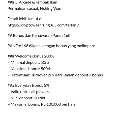
### 5. Arcade & Tembak Ikan
Permainan casual: Fishing War.
Detail lebih lanjut di
https://kryptowaehrung365.com/terkini/.
## Bonus dan Penawaran Panda168
PANDA168 dikenal dengan bonus yang melimpah:
### Welcome Bonus 200%
– Minimal deposit: 50rb
– Maksimal bonus: 500rb
– Ketentuan: Turnover 20x dari jumlah deposit + bonus
### Everyday Bonus 5%
– Valid untuk all players
– Min. deposit: 20 ribu
– Maksimal bonus: Rp 100.000 per hari