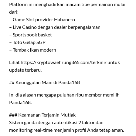
Platform ini menghadirkan macam tipe permainan mulai
dari:
– Game Slot provider Habanero
– Live Casino dengan dealer berpengalaman
– Sportsbook basket
– Toto Gelap SGP
– Tembak Ikan modern
Lihat https://kryptowaehrung365.com/terkini/ untuk
update terbaru.
## Keunggulan Main di Panda168
Ini dia alasan mengapa puluhan ribu member memilih
Panda168:
### Keamanan Terjamin Mutlak
Sistem ganda dengan autentikasi 2 faktor dan
monitoring real-time menjamin profil Anda tetap aman.