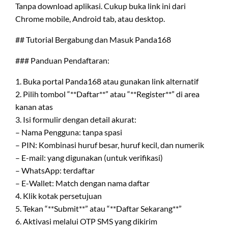
Tanpa download aplikasi. Cukup buka link ini dari
Chrome mobile, Android tab, atau desktop.
## Tutorial Bergabung dan Masuk Panda168
### Panduan Pendaftaran:
1. Buka portal Panda168 atau gunakan link alternatif
2. Pilih tombol “**Daftar**” atau “**Register**” di area
kanan atas
3. Isi formulir dengan detail akurat:
– Nama Pengguna: tanpa spasi
– PIN: Kombinasi huruf besar, huruf kecil, dan numerik
– E-mail: yang digunakan (untuk verifikasi)
– WhatsApp: terdaftar
– E-Wallet: Match dengan nama daftar
4. Klik kotak persetujuan
5. Tekan “**Submit**” atau “**Daftar Sekarang**”
6. Aktivasi melalui OTP SMS yang dikirim