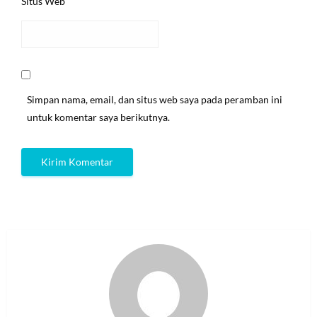
Situs Web
Simpan nama, email, dan situs web saya pada peramban ini
untuk komentar saya berikutnya.