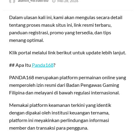
admin_485b8f8b
Mei 28, 2026
on
Dalam ulasan kali ini, kami akan mengulas secara detail
tentang proses masuk situs ini, link resmi terbaru,
panduan registrasi, promo yang tersedia, dan tips
menang optimal.
Klik portal melalui link berikut untuk update lebih lanjut.
## Apa Itu
Panda168
?
PANDA168 merupakan platform permainan online yang
memperoleh izin resmi dari Badan Pengawas Gaming
Filipina dan melayani di bawah regulasi internasional.
Memakai platform keamanan terkini yang identik
dengan dipakai oleh institusi keuangan ternama,
platform ini meyakinkan perlindungan informasi
member dan transaksi para pengguna.