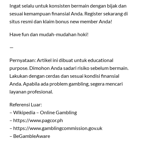
Ingat selalu untuk konsisten bermain dengan bijak dan
sesuai kemampuan finansial Anda. Register sekarang di
situs resmi dan klaim bonus new member Anda!
Have fun dan mudah-mudahan hoki!
—
Pernyataan: Artikel ini dibuat untuk educational
purpose. Dimohon Anda sadari risiko sebelum bermain.
Lakukan dengan cerdas dan sesuai kondisi finansial
Anda. Apabila ada problem gambling, segera mencari
layanan profesional.
Referensi Luar:
– Wikipedia – Online Gambling
– https://www.pagcor.ph
– https://www.gamblingcommission.gov.uk
– BeGambleAware