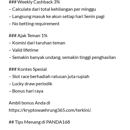
### Weekly Cashback 3%
– Calculate dari total kehilangan per minggu
– Langsung masuk ke akun setiap hari Senin pagi
– No betting requirement
### Ajak Teman 1%
– Komisi dari taruhan teman
– Valid lifetime
– Semakin banyak undang, semakin tinggi penghasilan
### Kontes Spesial
– Slot race berhadiah ratusan juta rupiah
– Lucky draw periodik
– Bonus hari raya
Ambil bonus Anda di
https://kryptowaehrung365.com/terkini/.
## Tips Menang di PANDA168