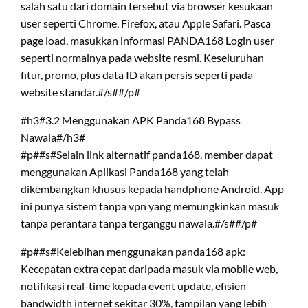
salah satu dari domain tersebut via browser kesukaan
user seperti Chrome, Firefox, atau Apple Safari. Pasca
page load, masukkan informasi PANDA168 Login user
seperti normalnya pada website resmi. Keseluruhan
fitur, promo, plus data ID akan persis seperti pada
website standar.#/s##/p#
#h3#3.2 Menggunakan APK Panda168 Bypass
Nawala#/h3#
#p##s#Selain link alternatif panda168, member dapat
menggunakan Aplikasi Panda168 yang telah
dikembangkan khusus kepada handphone Android. App
ini punya sistem tanpa vpn yang memungkinkan masuk
tanpa perantara tanpa terganggu nawala.#/s##/p#
#p##s#Kelebihan menggunakan panda168 apk:
Kecepatan extra cepat daripada masuk via mobile web,
notifikasi real-time kepada event update, efisien
bandwidth internet sekitar 30%, tampilan yang lebih