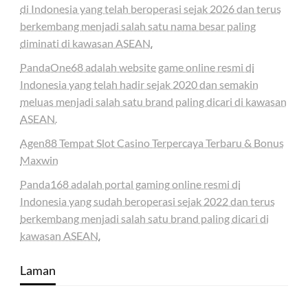
di Indonesia yang telah beroperasi sejak 2026 dan terus
berkembang menjadi salah satu nama besar paling
diminati di kawasan ASEAN.
PandaOne68 adalah website game online resmi di
Indonesia yang telah hadir sejak 2020 dan semakin
meluas menjadi salah satu brand paling dicari di kawasan
ASEAN.
Agen88 Tempat Slot Casino Terpercaya Terbaru & Bonus
Maxwin
Panda168 adalah portal gaming online resmi di
Indonesia yang sudah beroperasi sejak 2022 dan terus
berkembang menjadi salah satu brand paling dicari di
kawasan ASEAN.
Laman