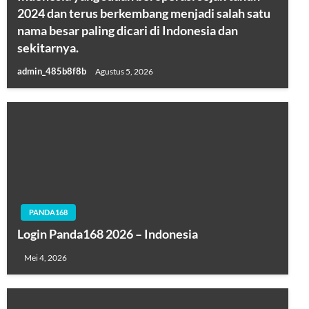
2024 dan terus berkembang menjadi salah satu
nama besar paling dicari di Indonesia dan
sekitarnya.
admin_485b8f8b
Agustus 5, 2026
PANDA168
Login Panda168 2026 – Indonesia
Mei 4, 2026