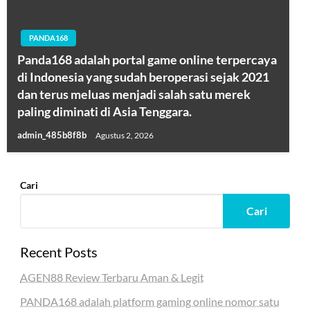
PANDA168
Panda168 adalah portal game online terpercaya
di Indonesia yang sudah beroperasi sejak 2021
dan terus meluas menjadi salah satu merek
paling diminati di Asia Tenggara.
admin_485b8f8b
Agustus 2, 2026
Cari
Cari
Recent Posts
AGEN88 Review Terbaru Aman & Legit
PANDA168 adalah platform gaming online nomor satu