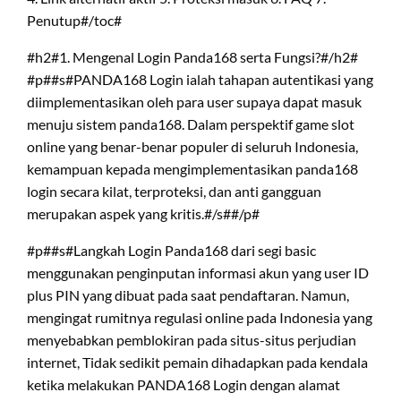
Penutup#/toc#
#h2#1. Mengenal Login Panda168 serta Fungsi?#/h2#
#p##s#PANDA168 Login ialah tahapan autentikasi yang
diimplementasikan oleh para user supaya dapat masuk
menuju sistem panda168. Dalam perspektif game slot
online yang benar-benar populer di seluruh Indonesia,
kemampuan kepada mengimplementasikan panda168
login secara kilat, terproteksi, dan anti gangguan
merupakan aspek yang kritis.#/s##/p#
#p##s#Langkah Login Panda168 dari segi basic
menggunakan penginputan informasi akun yang user ID
plus PIN yang dibuat pada saat pendaftaran. Namun,
mengingat rumitnya regulasi online pada Indonesia yang
menyebabkan pemblokiran pada situs-situs perjudian
internet, Tidak sedikit pemain dihadapkan pada kendala
ketika melakukan PANDA168 Login dengan alamat