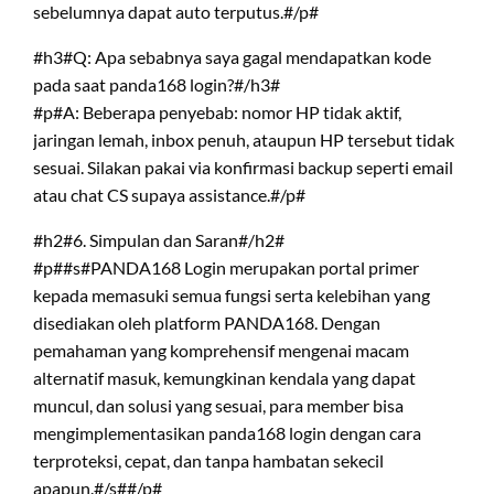
sebelumnya dapat auto terputus.#/p#
#h3#Q: Apa sebabnya saya gagal mendapatkan kode
pada saat panda168 login?#/h3#
#p#A: Beberapa penyebab: nomor HP tidak aktif,
jaringan lemah, inbox penuh, ataupun HP tersebut tidak
sesuai. Silakan pakai via konfirmasi backup seperti email
atau chat CS supaya assistance.#/p#
#h2#6. Simpulan dan Saran#/h2#
#p##s#PANDA168 Login merupakan portal primer
kepada memasuki semua fungsi serta kelebihan yang
disediakan oleh platform PANDA168. Dengan
pemahaman yang komprehensif mengenai macam
alternatif masuk, kemungkinan kendala yang dapat
muncul, dan solusi yang sesuai, para member bisa
mengimplementasikan panda168 login dengan cara
terproteksi, cepat, dan tanpa hambatan sekecil
apapun.#/s##/p#