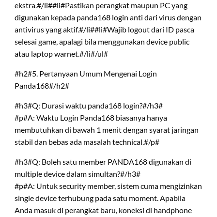
ekstra.#/li##li#Pastikan perangkat maupun PC yang
digunakan kepada panda168 login anti dari virus dengan
antivirus yang aktif.#/li##li#Wajib logout dari ID pasca
selesai game, apalagi bila menggunakan device public
atau laptop warnet.#/li#/ul#
#h2#5. Pertanyaan Umum Mengenai Login
Panda168#/h2#
#h3#Q: Durasi waktu panda168 login?#/h3#
#p#A: Waktu Login Panda168 biasanya hanya
membutuhkan di bawah 1 menit dengan syarat jaringan
stabil dan bebas ada masalah technical.#/p#
#h3#Q: Boleh satu member PANDA168 digunakan di
multiple device dalam simultan?#/h3#
#p#A: Untuk security member, sistem cuma mengizinkan
single device terhubung pada satu moment. Apabila
Anda masuk di perangkat baru, koneksi di handphone