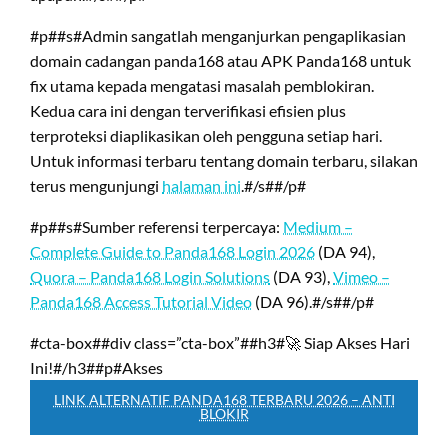
#p##s#Admin sangatlah menganjurkan pengaplikasian
domain cadangan panda168 atau APK Panda168 untuk
fix utama kepada mengatasi masalah pemblokiran.
Kedua cara ini dengan terverifikasi efisien plus
terproteksi diaplikasikan oleh pengguna setiap hari.
Untuk informasi terbaru tentang domain terbaru, silakan
terus mengunjungi
halaman ini
.#/s##/p#
#p##s#Sumber referensi terpercaya:
Medium –
Complete Guide to Panda168 Login 2026
(DA 94),
Quora – Panda168 Login Solutions
(DA 93),
Vimeo –
Panda168 Access Tutorial Video
(DA 96).#/s##/p#
#cta-box##div class=”cta-box”##h3#🚀 Siap Akses Hari
Ini!#/h3##p#Akses
LINK ALTERNATIF PANDA168 TERBARU 2026 – ANTI
BLOKIR