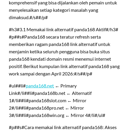
komprehensif yang bisa dijalankan oleh pemain untuk
menyelesaikan setiap kategori masalah yang
dimaksud.#/s##/p#
#h3#3.1 Memakai link alternatif panda168 Aktif#/h3#
#p##s#Panda168 secara teratur refresh serta
memberikan ragam panda168 link alternatif untuk
menjamin ketika seluruh pengguna bisa buka situs
panda168 kendati domain resmi menemui internet
positif. Berikut kumpulan link alternatif panda168 yang
work sampai dengan April 2026:#/s##/p#
#ul##li#
panda168.net
← Primary
Link#/li##li#panda168b.net ← Alternatif
1#/li##li#panda168slot.com ← Mirror
2#/li##li#panda168pro.net ← Mirror
3#/li##li#panda168win.org ← Mirror 4#/li#/ul#
#p##s#Cara memakai link alternatif panda168: Akses