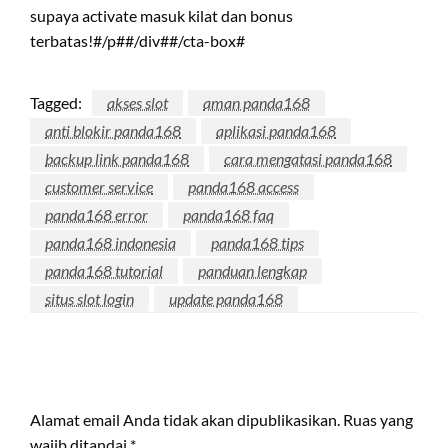
supaya activate masuk kilat dan bonus
terbatas!#/p##/div##/cta-box#
Tagged:
akses slot
aman panda168
anti blokir panda168
aplikasi panda168
backup link panda168
cara mengatasi panda168
customer service
panda168 access
panda168 error
panda168 faq
panda168 indonesia
panda168 tips
panda168 tutorial
panduan lengkap
situs slot login
update panda168
LEAVE A RESPONSE
Alamat email Anda tidak akan dipublikasikan.
Ruas yang
wajib ditandai
*