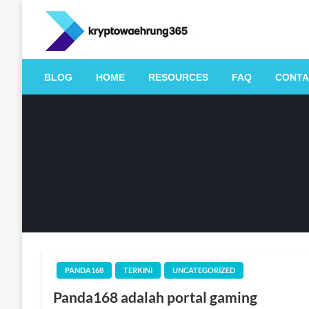
Skip
to
content
kryptowaehrung365.com situs informasi kripto terbaik d
kryptowaehrung365.
BLOG
HOME
RESOURCES
FAQ
CONTA
PANDA168
TERKINI
UNCATEGORIZED
Panda168 adalah portal gaming