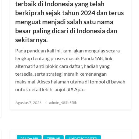
terbaik di Indonesia yang telah
berkiprah sejak tahun 2024 dan terus
menguat menjadi salah satu nama
besar paling dicari di Indonesia dan
sekitarnya.
Pada panduan kali ini, kami akan mengulas secara
lengkap tentang proses masuk Panda168, link
alternatif anti blokir, cara daftar, hadiah yang
tersedia, serta strategi meraih kemenangan
maksimal. Akses halaman utama di tombol di bawah
untuk detail lebih lanjut. ## Apa…
Posted
Agustus 7, 2026
admin_485b8f8b
on
PANDA168
TERKINI
UNCATEGORIZED