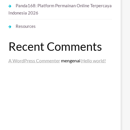
Panda168: Platform Permainan Online Terpercaya
Indonesia 2026
Resources
Recent Comments
A WordPress Commenter
mengenai
Hello world!