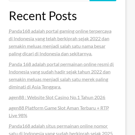
Recent Posts
Panda168 adalah portal gaming online terpercaya
di Indonesia yang telah berkiprah sejak 2022 dan
semakin meluas menjadi salah satu nama besar
paling dicari di Indonesia dan sekitarnya.
Panda 168 adalah portal permainan online resmi di
Indonesia yang sudah hadir sejak tahun 2022 dan
semakin meluas menjadi salah satu merek paling
diminati di Asia Tenggara.
agen88 : Website Slot Casino No.1 Tahun 2026
agen88 Platform Game Slot Aman Terbaru + RTP
Live 98%
Panda168 adalah situs permainan online nomor
satu di Indonesia yang sudah berkiprah sejak 2025