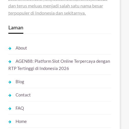
dan terus meluas menjadi salah satu nama besar
terpopuler di Indonesia dan sekitarnya.
Laman
About
AGEN88: Platform Slot Online Terpercaya dengan
RTP Tertinggi di Indonesia 2026
Blog
Contact
FAQ
Home