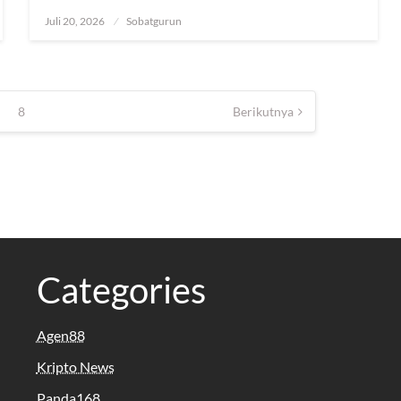
Posted
Juli 20, 2026
Sobatgurun
on
8
Berikutnya
Categories
Agen88
Kripto News
Panda168