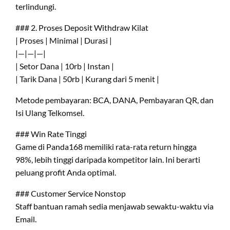
terlindungi.
### 2. Proses Deposit Withdraw Kilat
| Proses | Minimal | Durasi |
|—|—|—|
| Setor Dana | 10rb | Instan |
| Tarik Dana | 50rb | Kurang dari 5 menit |
Metode pembayaran: BCA, DANA, Pembayaran QR, dan
Isi Ulang Telkomsel.
### Win Rate Tinggi
Game di Panda168 memiliki rata-rata return hingga
98%, lebih tinggi daripada kompetitor lain. Ini berarti
peluang profit Anda optimal.
### Customer Service Nonstop
Staff bantuan ramah sedia menjawab sewaktu-waktu via
Email.