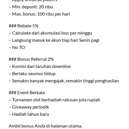
– Min. deposit: 20 ribu
– Max. bonus: 100 ribu per hari
### Rebate 5%
– Calculate dari akumulasi loss per minggu
– Langsung masuk ke akun tiap hari Senin pagi
– No TO
### Bonus Referral 2%
– Komisi dari taruhan downline
– Berlaku seumur hidup
– Semakin banyak mengajak, semakin tinggi penghasilan
### Event Berkala
– Turnamen slot berhadiah ratusan juta rupiah
– Giveaway periodik
– Hadiah tahun baru
Ambil bonus Anda di halaman utama.