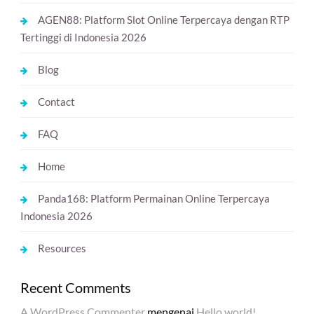
AGEN88: Platform Slot Online Terpercaya dengan RTP
Tertinggi di Indonesia 2026
Blog
Contact
FAQ
Home
Panda168: Platform Permainan Online Terpercaya
Indonesia 2026
Resources
Recent Comments
A WordPress Commenter
mengenai
Hello world!