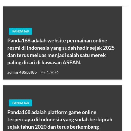
PANDA168
Panda168 adalah website permainan online
resmi di Indonesia yang sudah hadir sejak 2025
dan terus meluas menjadi salah satu merek
paling dicari di kawasan ASEAN.
admin_485b8f8b
Mei 1, 2026
PANDA168
Panda168 adalah platform game online
terpercaya di Indonesia yang sudah berkiprah
sejak tahun 2020 dan terus berkembang