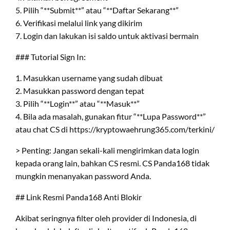
5. Pilih “**Submit**” atau “**Daftar Sekarang**”
6. Verifikasi melalui link yang dikirim
7. Login dan lakukan isi saldo untuk aktivasi bermain
### Tutorial Sign In:
1. Masukkan username yang sudah dibuat
2. Masukkan password dengan tepat
3. Pilih “**Login**” atau “**Masuk**”
4. Bila ada masalah, gunakan fitur “**Lupa Password**”
atau chat CS di https://kryptowaehrung365.com/terkini/
> Penting: Jangan sekali-kali mengirimkan data login
kepada orang lain, bahkan CS resmi. CS Panda168 tidak
mungkin menanyakan password Anda.
## Link Resmi Panda168 Anti Blokir
Akibat seringnya filter oleh provider di Indonesia, di