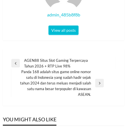
admin_485b8f8b
View all posts
Navigasi
AGEN88 Situs Slot Gaming Terpercaya
Previous
Tahun 2026 + RTP Live 98%
pos
Post
Panda 168 adalah situs game online nomor
satu di Indonesia yang sudah hadir sejak
tahun 2024 dan terus meluas menjadi salah
Next
satu nama besar terpopuler di kawasan
Post
ASEAN.
YOU MIGHT ALSO LIKE