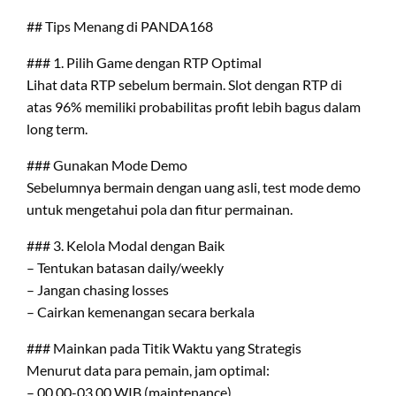
## Tips Menang di PANDA168
### 1. Pilih Game dengan RTP Optimal
Lihat data RTP sebelum bermain. Slot dengan RTP di
atas 96% memiliki probabilitas profit lebih bagus dalam
long term.
### Gunakan Mode Demo
Sebelumnya bermain dengan uang asli, test mode demo
untuk mengetahui pola dan fitur permainan.
### 3. Kelola Modal dengan Baik
– Tentukan batasan daily/weekly
– Jangan chasing losses
– Cairkan kemenangan secara berkala
### Mainkan pada Titik Waktu yang Strategis
Menurut data para pemain, jam optimal:
– 00.00-03.00 WIB (maintenance)