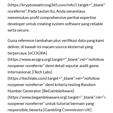
(https://kryptowaehrung365.com/info/):target=”_blank”:rel
noreferrer”. Pada tautan itu, Anda senantiasa
menemukan profil comprehensive perihal expertise
developer untuk creating system software yang reliable
serta secure.
Guna reference tambahan plus verifikasi data yang kami
deliver, di bawah ini macam source eksternal yang
terpercaya: [eCOGRA]
(https://www.ecogra.org):target=”_blank”:rel=”nofollow
noopener noreferrer” demi detail seputar audit game
internasional, [iTech Labs]
(https://itechlabs.com):target=”_blank”:rel=”nofollow
noopener noreferrer” demi kriteria testing Random
Number Generator, [BeGambleAware]
(https://www.begambleaware.org):target=”_blank”:rel=”nofo
noopener noreferrer” untuk tutorial bermain yang
responsible, beserta [Gambling Commission UK]