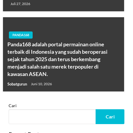
Juli 27, 2026
PANDA168
Panda168 adalah portal permainan online
terbaik di Indonesia yang sudah beroperasi
sejak tahun 2025 dan terus berkembang
menjadi salah satu merek terpopuler di
kawasan ASEAN.
Sobatgurun
Juni 10, 2026
Cari
Cari