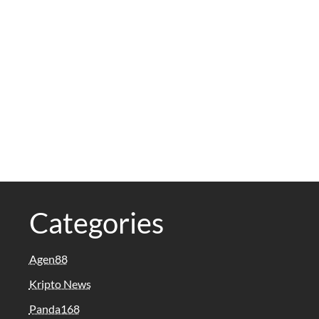
Categories
Agen88
Kripto News
Panda168