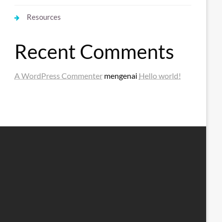
Resources
Recent Comments
A WordPress Commenter
mengenai
Hello world!