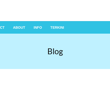
an terlengkap 2026
com
CT
ABOUT
INFO
TERKINI
Blog