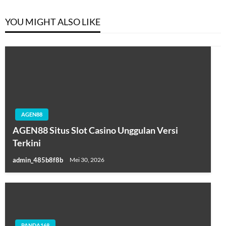
YOU MIGHT ALSO LIKE
AGEN88
AGEN88 Situs Slot Casino Unggulan Versi
Terkini
admin_485b8f8b
Mei 30, 2026
PANDA168