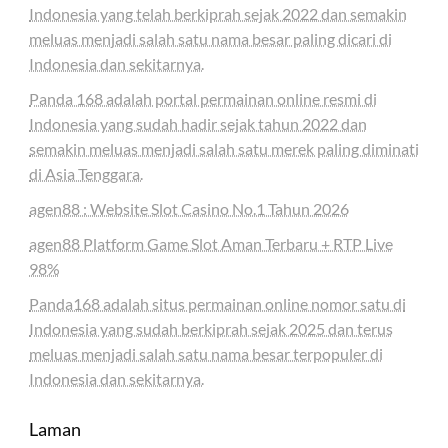
Indonesia yang telah berkiprah sejak 2022 dan semakin
meluas menjadi salah satu nama besar paling dicari di
Indonesia dan sekitarnya.
Panda 168 adalah portal permainan online resmi di
Indonesia yang sudah hadir sejak tahun 2022 dan
semakin meluas menjadi salah satu merek paling diminati
di Asia Tenggara.
agen88 : Website Slot Casino No.1 Tahun 2026
agen88 Platform Game Slot Aman Terbaru + RTP Live
98%
Panda168 adalah situs permainan online nomor satu di
Indonesia yang sudah berkiprah sejak 2025 dan terus
meluas menjadi salah satu nama besar terpopuler di
Indonesia dan sekitarnya.
Laman