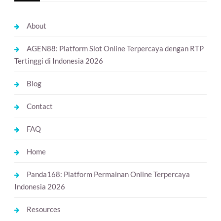
About
AGEN88: Platform Slot Online Terpercaya dengan RTP
Tertinggi di Indonesia 2026
Blog
Contact
FAQ
Home
Panda168: Platform Permainan Online Terpercaya
Indonesia 2026
Resources