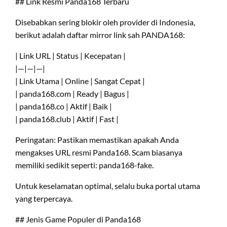
## Link Resmi Panda168 Terbaru
Disebabkan sering blokir oleh provider di Indonesia,
berikut adalah daftar mirror link sah PANDA168:
| Link URL | Status | Kecepatan |
|—|—|—|
| Link Utama | Online | Sangat Cepat |
| panda168.com | Ready | Bagus |
| panda168.co | Aktif | Baik |
| panda168.club | Aktif | Fast |
Peringatan: Pastikan memastikan apakah Anda
mengakses URL resmi Panda168. Scam biasanya
memiliki sedikit seperti: panda168-fake.
Untuk keselamatan optimal, selalu buka portal utama
yang terpercaya.
## Jenis Game Populer di Panda168