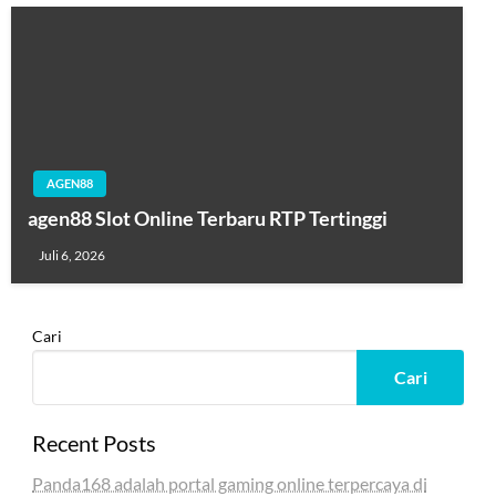
AGEN88
agen88 Slot Online Terbaru RTP Tertinggi
Juli 6, 2026
Cari
Cari
Recent Posts
Panda168 adalah portal gaming online terpercaya di