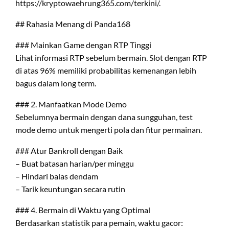
https://kryptowaehrung365.com/terkini/.
## Rahasia Menang di Panda168
### Mainkan Game dengan RTP Tinggi
Lihat informasi RTP sebelum bermain. Slot dengan RTP
di atas 96% memiliki probabilitas kemenangan lebih
bagus dalam long term.
### 2. Manfaatkan Mode Demo
Sebelumnya bermain dengan dana sungguhan, test
mode demo untuk mengerti pola dan fitur permainan.
### Atur Bankroll dengan Baik
– Buat batasan harian/per minggu
– Hindari balas dendam
– Tarik keuntungan secara rutin
### 4. Bermain di Waktu yang Optimal
Berdasarkan statistik para pemain, waktu gacor: