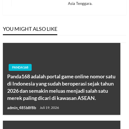
Post
Asia Tenggara.
YOU MIGHT ALSO LIKE
PANDA168
Panda168 adalah portal game online nomor satu
di Indonesia yang sudah beroperasi sejak tahun
2026 dan semakin meluas menjadi salah satu
merek paling dicari di kawasan ASEAN.
admin_485b8f8b
Juli 19, 2026