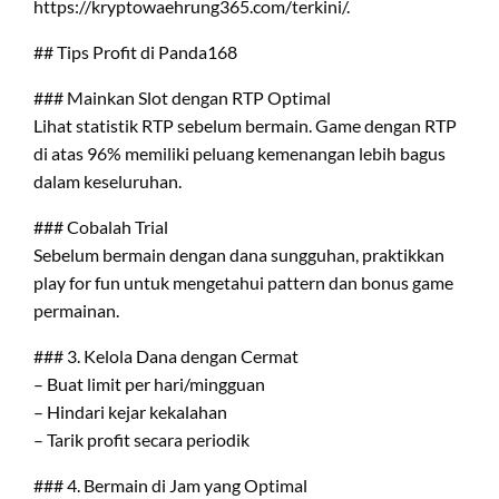
https://kryptowaehrung365.com/terkini/.
## Tips Profit di Panda168
### Mainkan Slot dengan RTP Optimal
Lihat statistik RTP sebelum bermain. Game dengan RTP
di atas 96% memiliki peluang kemenangan lebih bagus
dalam keseluruhan.
### Cobalah Trial
Sebelum bermain dengan dana sungguhan, praktikkan
play for fun untuk mengetahui pattern dan bonus game
permainan.
### 3. Kelola Dana dengan Cermat
– Buat limit per hari/mingguan
– Hindari kejar kekalahan
– Tarik profit secara periodik
### 4. Bermain di Jam yang Optimal