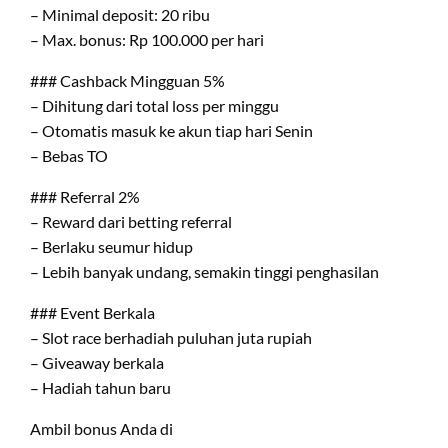
– Minimal deposit: 20 ribu
– Max. bonus: Rp 100.000 per hari
### Cashback Mingguan 5%
– Dihitung dari total loss per minggu
– Otomatis masuk ke akun tiap hari Senin
– Bebas TO
### Referral 2%
– Reward dari betting referral
– Berlaku seumur hidup
– Lebih banyak undang, semakin tinggi penghasilan
### Event Berkala
– Slot race berhadiah puluhan juta rupiah
– Giveaway berkala
– Hadiah tahun baru
Ambil bonus Anda di