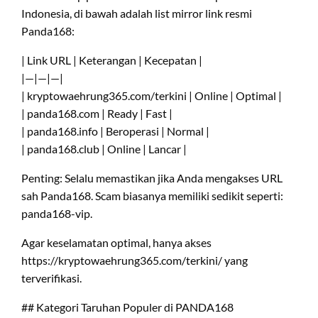
Indonesia, di bawah adalah list mirror link resmi
Panda168:
| Link URL | Keterangan | Kecepatan |
|—|—|—|
| kryptowaehrung365.com/terkini | Online | Optimal |
| panda168.com | Ready | Fast |
| panda168.info | Beroperasi | Normal |
| panda168.club | Online | Lancar |
Penting: Selalu memastikan jika Anda mengakses URL
sah Panda168. Scam biasanya memiliki sedikit seperti:
panda168-vip.
Agar keselamatan optimal, hanya akses
https://kryptowaehrung365.com/terkini/ yang
terverifikasi.
## Kategori Taruhan Populer di PANDA168