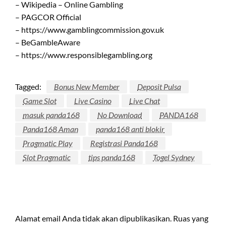
– Wikipedia – Online Gambling
– PAGCOR Official
– https://www.gamblingcommission.gov.uk
– BeGambleAware
– https://www.responsiblegambling.org
Tagged:
Bonus New Member
Deposit Pulsa
Game Slot
Live Casino
Live Chat
masuk panda168
No Download
PANDA168
Panda168 Aman
panda168 anti blokir
Pragmatic Play
Registrasi Panda168
Slot Pragmatic
tips panda168
Togel Sydney
LEAVE A RESPONSE
Alamat email Anda tidak akan dipublikasikan.
Ruas yang