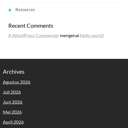
Resources
Recent Comments
A WordPress Commenter
mengenai
Hello world!
Archives
Agustus 2026
Juli 2026
Juni 2026
Mei 2026
April 2026