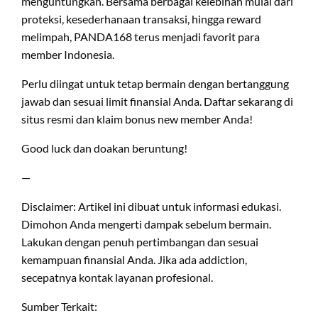
menguntungkan. Bersama berbagai kelebihan mulai dari
proteksi, kesederhanaan transaksi, hingga reward
melimpah, PANDA168 terus menjadi favorit para
member Indonesia.
Perlu diingat untuk tetap bermain dengan bertanggung
jawab dan sesuai limit finansial Anda. Daftar sekarang di
situs resmi dan klaim bonus new member Anda!
Good luck dan doakan beruntung!
—
Disclaimer: Artikel ini dibuat untuk informasi edukasi.
Dimohon Anda mengerti dampak sebelum bermain.
Lakukan dengan penuh pertimbangan dan sesuai
kemampuan finansial Anda. Jika ada addiction,
secepatnya kontak layanan profesional.
Sumber Terkait: