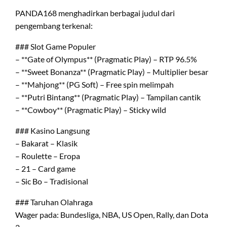
PANDA168 menghadirkan berbagai judul dari
pengembang terkenal:
### Slot Game Populer
– **Gate of Olympus** (Pragmatic Play) – RTP 96.5%
– **Sweet Bonanza** (Pragmatic Play) – Multiplier besar
– **Mahjong** (PG Soft) – Free spin melimpah
– **Putri Bintang** (Pragmatic Play) – Tampilan cantik
– **Cowboy** (Pragmatic Play) – Sticky wild
### Kasino Langsung
– Bakarat – Klasik
– Roulette – Eropa
– 21 – Card game
– Sic Bo – Tradisional
### Taruhan Olahraga
Wager pada: Bundesliga, NBA, US Open, Rally, dan Dota