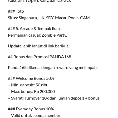
Australian Open, Rally, dan CS:GO.
### Toto
Situs: Singapura, HK, SDY, Macau Pools, CAM.
### 5. Arcade & Tembak Ikan
Permainan casual: Zombie Party.
Update lebih lanjut di link berikut.
## Bonus dan Promosi PANDA168
Panda168 dikenal dengan reward yang melimpah:
### Welcome Bonus 50%
– Min. deposit: 50 ribu
– Max. bonus: Rp 200.000
– Syarat: Turnover 10x dari jumlah deposit + bonus
### Everyday Bonus 10%
– Valid untuk semua member