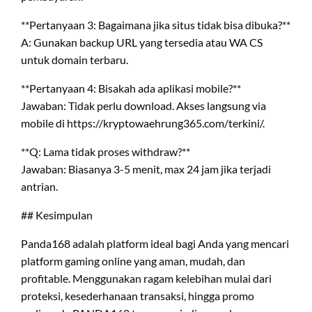
**Pertanyaan 3: Bagaimana jika situs tidak bisa dibuka?**
A: Gunakan backup URL yang tersedia atau WA CS
untuk domain terbaru.
**Pertanyaan 4: Bisakah ada aplikasi mobile?**
Jawaban: Tidak perlu download. Akses langsung via
mobile di https://kryptowaehrung365.com/terkini/.
**Q: Lama tidak proses withdraw?**
Jawaban: Biasanya 3-5 menit, max 24 jam jika terjadi
antrian.
## Kesimpulan
Panda168 adalah platform ideal bagi Anda yang mencari
platform gaming online yang aman, mudah, dan
profitable. Menggunakan ragam kelebihan mulai dari
proteksi, kesederhanaan transaksi, hingga promo