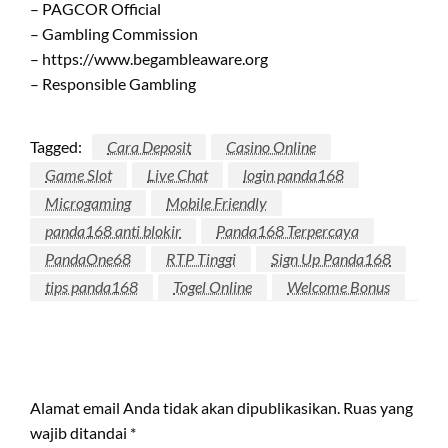
– PAGCOR Official
– Gambling Commission
– https://www.begambleaware.org
– Responsible Gambling
Tagged:
Cara Deposit
Casino Online
Game Slot
Live Chat
login panda168
Microgaming
Mobile Friendly
panda168 anti blokir
Panda168 Terpercaya
PandaOne68
RTP Tinggi
Sign Up Panda168
tips panda168
Togel Online
Welcome Bonus
LEAVE A RESPONSE
Alamat email Anda tidak akan dipublikasikan.
Ruas yang
wajib ditandai
*