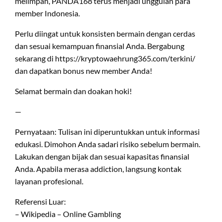
melimpah, PANDA168 terus menjadi unggulan para
member Indonesia.
Perlu diingat untuk konsisten bermain dengan cerdas
dan sesuai kemampuan finansial Anda. Bergabung
sekarang di https://kryptowaehrung365.com/terkini/
dan dapatkan bonus new member Anda!
Selamat bermain dan doakan hoki!
—
Pernyataan: Tulisan ini diperuntukkan untuk informasi
edukasi. Dimohon Anda sadari risiko sebelum bermain.
Lakukan dengan bijak dan sesuai kapasitas finansial
Anda. Apabila merasa addiction, langsung kontak
layanan profesional.
Referensi Luar:
– Wikipedia – Online Gambling