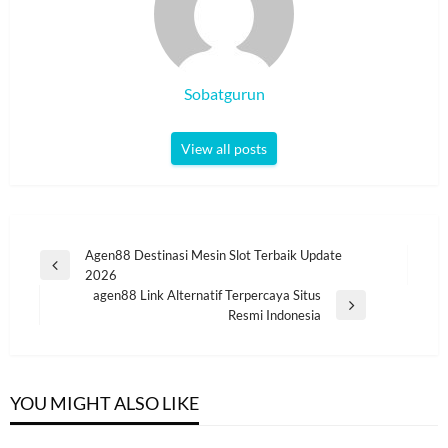
Sobatgurun
View all posts
Navigasi
Agen88 Destinasi Mesin Slot Terbaik Update
Previous
2026
pos
Post
agen88 Link Alternatif Terpercaya Situs
Next
Resmi Indonesia
Post
YOU MIGHT ALSO LIKE