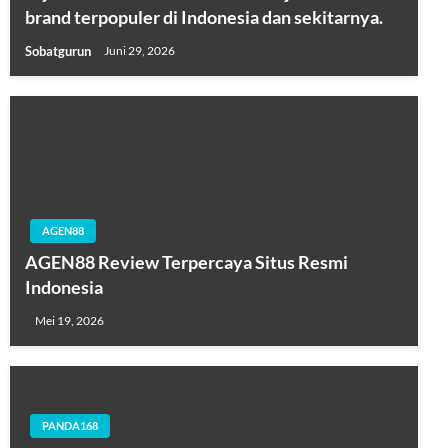
brand terpopuler di Indonesia dan sekitarnya.
Sobatgurun
Juni 29, 2026
AGEN88
AGEN88 Review Terpercaya Situs Resmi
Indonesia
Mei 19, 2026
PANDA168