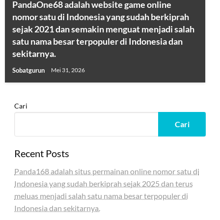
PandaOne68 adalah website game online
nomor satu di Indonesia yang sudah berkiprah
sejak 2021 dan semakin menguat menjadi salah
satu nama besar terpopuler di Indonesia dan
sekitarnya.
Sobatgurun
Mei 31, 2026
Cari
Cari
Recent Posts
Panda168 adalah situs permainan online nomor satu di
Indonesia yang sudah berkiprah sejak 2025 dan terus
meluas menjadi salah satu nama besar terpopuler di
Indonesia dan sekitarnya.