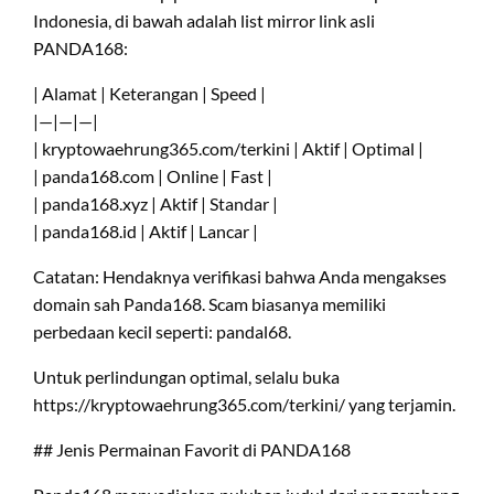
Indonesia, di bawah adalah list mirror link asli
PANDA168:
| Alamat | Keterangan | Speed |
|—|—|—|
| kryptowaehrung365.com/terkini | Aktif | Optimal |
| panda168.com | Online | Fast |
| panda168.xyz | Aktif | Standar |
| panda168.id | Aktif | Lancar |
Catatan: Hendaknya verifikasi bahwa Anda mengakses
domain sah Panda168. Scam biasanya memiliki
perbedaan kecil seperti: pandal68.
Untuk perlindungan optimal, selalu buka
https://kryptowaehrung365.com/terkini/ yang terjamin.
## Jenis Permainan Favorit di PANDA168