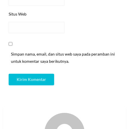
Situs Web
Simpan nama, email, dan situs web saya pada peramban ini
untuk komentar saya berikutnya.