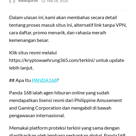
Sobatgurun
Mei 18, 2026
on
Dalam ulasan ini, kami akan membahas secara detail
tentang proses masuk situs ini, alternatif link tanpa VPN,
cara daftar, promo menarik, dan rahasia meraih
kemenangan besar.
Klik situs resmi melalui
https://kryptowaehrung365.com/terkini/ untuk update
lebih lanjut.
## Apa Itu
PANDA168
?
Panda 168 ialah agen hiburan online yang sudah
mendapatkan lisensi resmi dari Philippine Amusement
and Gaming Corporation dan mengabdi di bawah
pengawasan internasional.
Memakai platform proteksi terkini yang sama dengan
diaplikasikan oleh lembaga perbankan global, Panda168