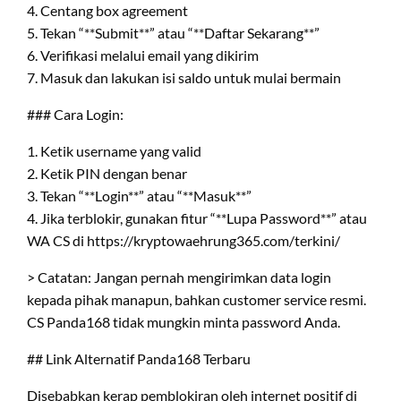
4. Centang box agreement
5. Tekan “**Submit**” atau “**Daftar Sekarang**”
6. Verifikasi melalui email yang dikirim
7. Masuk dan lakukan isi saldo untuk mulai bermain
### Cara Login:
1. Ketik username yang valid
2. Ketik PIN dengan benar
3. Tekan “**Login**” atau “**Masuk**”
4. Jika terblokir, gunakan fitur “**Lupa Password**” atau
WA CS di https://kryptowaehrung365.com/terkini/
> Catatan: Jangan pernah mengirimkan data login
kepada pihak manapun, bahkan customer service resmi.
CS Panda168 tidak mungkin minta password Anda.
## Link Alternatif Panda168 Terbaru
Disebabkan kerap pemblokiran oleh internet positif di