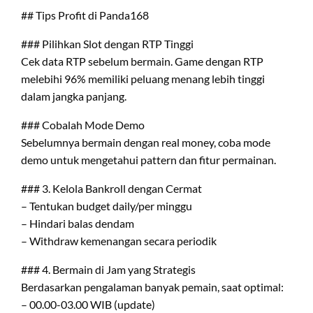
## Tips Profit di Panda168
### Pilihkan Slot dengan RTP Tinggi
Cek data RTP sebelum bermain. Game dengan RTP
melebihi 96% memiliki peluang menang lebih tinggi
dalam jangka panjang.
### Cobalah Mode Demo
Sebelumnya bermain dengan real money, coba mode
demo untuk mengetahui pattern dan fitur permainan.
### 3. Kelola Bankroll dengan Cermat
– Tentukan budget daily/per minggu
– Hindari balas dendam
– Withdraw kemenangan secara periodik
### 4. Bermain di Jam yang Strategis
Berdasarkan pengalaman banyak pemain, saat optimal:
– 00.00-03.00 WIB (update)