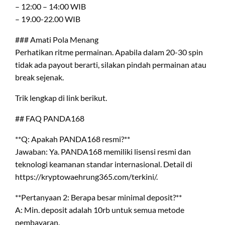
– 12:00 – 14:00 WIB
– 19.00-22.00 WIB
### Amati Pola Menang
Perhatikan ritme permainan. Apabila dalam 20-30 spin
tidak ada payout berarti, silakan pindah permainan atau
break sejenak.
Trik lengkap di link berikut.
## FAQ PANDA168
**Q: Apakah PANDA168 resmi?**
Jawaban: Ya. PANDA168 memiliki lisensi resmi dan
teknologi keamanan standar internasional. Detail di
https://kryptowaehrung365.com/terkini/.
**Pertanyaan 2: Berapa besar minimal deposit?**
A: Min. deposit adalah 10rb untuk semua metode
pembayaran.