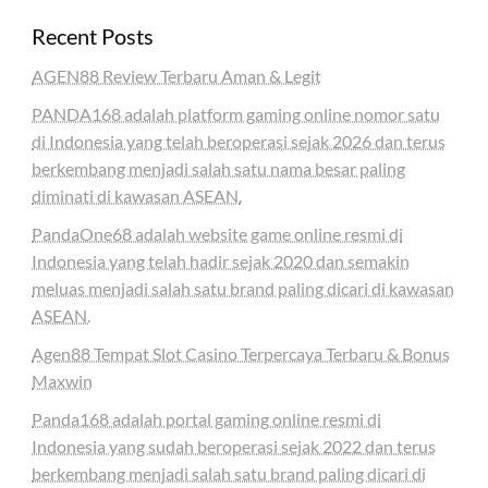
Recent Posts
AGEN88 Review Terbaru Aman & Legit
PANDA168 adalah platform gaming online nomor satu
di Indonesia yang telah beroperasi sejak 2026 dan terus
berkembang menjadi salah satu nama besar paling
diminati di kawasan ASEAN.
PandaOne68 adalah website game online resmi di
Indonesia yang telah hadir sejak 2020 dan semakin
meluas menjadi salah satu brand paling dicari di kawasan
ASEAN.
Agen88 Tempat Slot Casino Terpercaya Terbaru & Bonus
Maxwin
Panda168 adalah portal gaming online resmi di
Indonesia yang sudah beroperasi sejak 2022 dan terus
berkembang menjadi salah satu brand paling dicari di