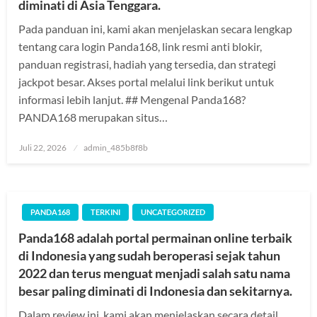
diminati di Asia Tenggara.
Pada panduan ini, kami akan menjelaskan secara lengkap
tentang cara login Panda168, link resmi anti blokir,
panduan registrasi, hadiah yang tersedia, dan strategi
jackpot besar. Akses portal melalui link berikut untuk
informasi lebih lanjut. ## Mengenal Panda168?
PANDA168 merupakan situs…
Posted
Juli 22, 2026
admin_485b8f8b
on
PANDA168
TERKINI
UNCATEGORIZED
Panda168 adalah portal permainan online terbaik
di Indonesia yang sudah beroperasi sejak tahun
2022 dan terus menguat menjadi salah satu nama
besar paling diminati di Indonesia dan sekitarnya.
Dalam review ini, kami akan menjelaskan secara detail