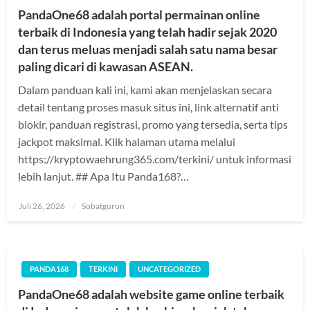
PandaOne68 adalah portal permainan online
terbaik di Indonesia yang telah hadir sejak 2020
dan terus meluas menjadi salah satu nama besar
paling dicari di kawasan ASEAN.
Dalam panduan kali ini, kami akan menjelaskan secara
detail tentang proses masuk situs ini, link alternatif anti
blokir, panduan registrasi, promo yang tersedia, serta tips
jackpot maksimal. Klik halaman utama melalui
https://kryptowaehrung365.com/terkini/ untuk informasi
lebih lanjut. ## Apa Itu Panda168?…
Posted
Juli 26, 2026
Sobatgurun
on
PANDA168
TERKINI
UNCATEGORIZED
PandaOne68 adalah website game online terbaik