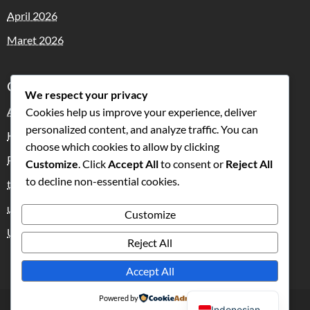
April 2026
Maret 2026
Categories
We respect your privacy
Agen88
Cookies help us improve your experience, deliver
personalized content, and analyze traffic. You can
Kripto News
choose which cookies to allow by clicking
Panda168
Customize
. Click
Accept All
to consent or
Reject All
to decline non-essential cookies.
terkini
umum
Customize
Uncategorized
Reject All
Accept All
English
Powered by
Theme by Silk Themes
Indonesian