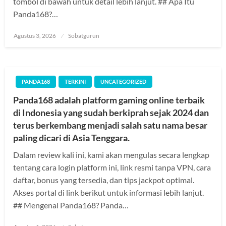
tombol di bawah untuk detail lebih lanjut. ## Apa Itu
Panda168?…
Posted
Agustus 3, 2026
Sobatgurun
on
PANDA168
TERKINI
UNCATEGORIZED
Panda168 adalah platform gaming online terbaik
di Indonesia yang sudah berkiprah sejak 2024 dan
terus berkembang menjadi salah satu nama besar
paling dicari di Asia Tenggara.
Dalam review kali ini, kami akan mengulas secara lengkap
tentang cara login platform ini, link resmi tanpa VPN, cara
daftar, bonus yang tersedia, dan tips jackpot optimal.
Akses portal di link berikut untuk informasi lebih lanjut.
## Mengenal Panda168? Panda…
Posted