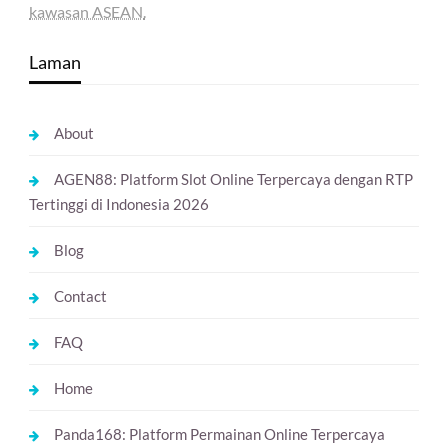
kawasan ASEAN.
Laman
About
AGEN88: Platform Slot Online Terpercaya dengan RTP
Tertinggi di Indonesia 2026
Blog
Contact
FAQ
Home
Panda168: Platform Permainan Online Terpercaya