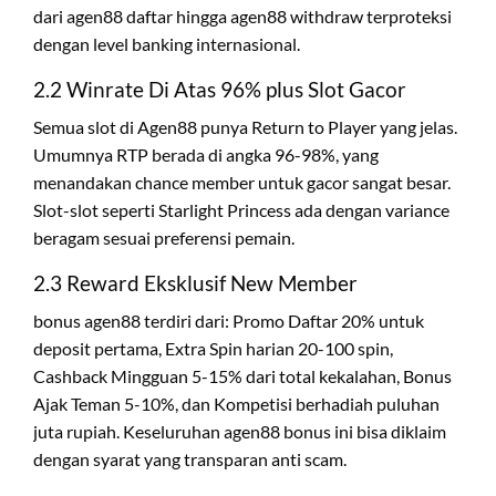
dari agen88 daftar hingga agen88 withdraw terproteksi
dengan level banking internasional.
2.2 Winrate Di Atas 96% plus Slot Gacor
Semua slot di Agen88 punya Return to Player yang jelas.
Umumnya RTP berada di angka 96-98%, yang
menandakan chance member untuk gacor sangat besar.
Slot-slot seperti Starlight Princess ada dengan variance
beragam sesuai preferensi pemain.
2.3 Reward Eksklusif New Member
bonus agen88 terdiri dari: Promo Daftar 20% untuk
deposit pertama, Extra Spin harian 20-100 spin,
Cashback Mingguan 5-15% dari total kekalahan, Bonus
Ajak Teman 5-10%, dan Kompetisi berhadiah puluhan
juta rupiah. Keseluruhan agen88 bonus ini bisa diklaim
dengan syarat yang transparan anti scam.