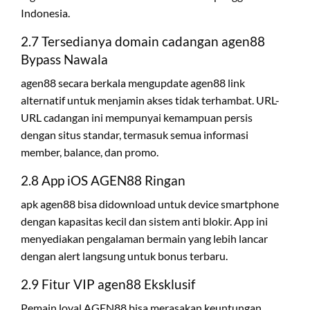
Indonesia.
2.7 Tersedianya domain cadangan agen88
Bypass Nawala
agen88 secara berkala mengupdate agen88 link
alternatif untuk menjamin akses tidak terhambat. URL-
URL cadangan ini mempunyai kemampuan persis
dengan situs standar, termasuk semua informasi
member, balance, dan promo.
2.8 App iOS AGEN88 Ringan
apk agen88 bisa didownload untuk device smartphone
dengan kapasitas kecil dan sistem anti blokir. App ini
menyediakan pengalaman bermain yang lebih lancar
dengan alert langsung untuk bonus terbaru.
2.9 Fitur VIP agen88 Eksklusif
Pemain loyal AGEN88 bisa merasakan keuntungan