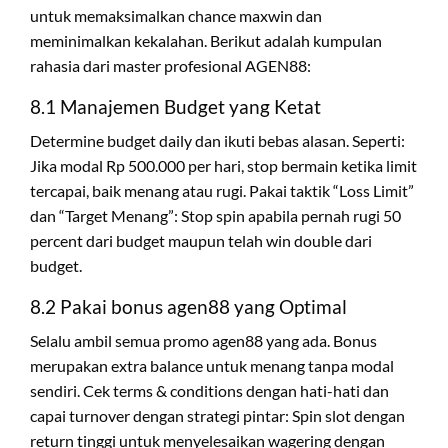
untuk memaksimalkan chance maxwin dan
meminimalkan kekalahan. Berikut adalah kumpulan
rahasia dari master profesional AGEN88:
8.1 Manajemen Budget yang Ketat
Determine budget daily dan ikuti bebas alasan. Seperti:
Jika modal Rp 500.000 per hari, stop bermain ketika limit
tercapai, baik menang atau rugi. Pakai taktik “Loss Limit”
dan “Target Menang”: Stop spin apabila pernah rugi 50
percent dari budget maupun telah win double dari
budget.
8.2 Pakai bonus agen88 yang Optimal
Selalu ambil semua promo agen88 yang ada. Bonus
merupakan extra balance untuk menang tanpa modal
sendiri. Cek terms & conditions dengan hati-hati dan
capai turnover dengan strategi pintar: Spin slot dengan
return tinggi untuk menyelesaikan wagering dengan