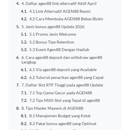
4. Daftar agen88 link alternatif Aktif April
4.1 Link Alternatif AGEN88 Resmi
4.2 Cara Membuka AGEN88 Bebas Blokir
5. Jenis bonus agen88 Update 2026
5.1 Promo Jenis Welcome
5.2 Bonus Tipe Retention
5.3 Event Agen88 Dengan Hadiah
6. Cara agen88 deposit dan withdraw agen88
Lengkap
6.1 Via agen88 deposit yang Available
6.2 Tutorial penarikan agen88 yang Cepat
7. Daftar Slot RTP Tinggi pada agen88 Update
7.1 Top Game Gacor pada AGEN88
7.2 Tips Milih Slot yang Tepat di agen88
8. Tips Master Maxwin di AGEN88
8.1 Manajemen Budget yang Ketat
8.2 Pakai bonus agen88 yang Optimal