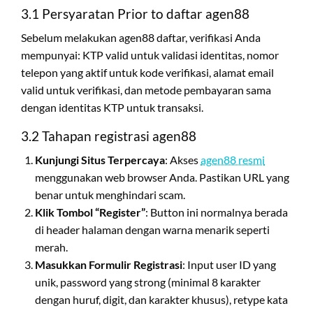
3.1 Persyaratan Prior to daftar agen88
Sebelum melakukan agen88 daftar, verifikasi Anda
mempunyai: KTP valid untuk validasi identitas, nomor
telepon yang aktif untuk kode verifikasi, alamat email
valid untuk verifikasi, dan metode pembayaran sama
dengan identitas KTP untuk transaksi.
3.2 Tahapan registrasi agen88
Kunjungi Situs Terpercaya
: Akses
agen88 resmi
menggunakan web browser Anda. Pastikan URL yang
benar untuk menghindari scam.
Klik Tombol “Register”
: Button ini normalnya berada
di header halaman dengan warna menarik seperti
merah.
Masukkan Formulir Registrasi
: Input user ID yang
unik, password yang strong (minimal 8 karakter
dengan huruf, digit, dan karakter khusus), retype kata