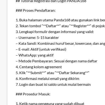
## Tutorial Registrasi dan Login PANDA168
### Proses Pendaftaran:
1. Buka halaman utama Panda168 atau gunakan link ber
2. Tekan tombol “**Daftar**” atau “**Register**” di pojo
3. Lengkapi formulir dengan informasi yang valid:
– Username: 5-15 karakter
– Kata Sandi: Kombinasi huruf besar, lowercase, dan an
– E-mail: Aktif (untuk verifikasi)
– WhatsApp: yang aktif
– Metode Pembayaran: Sesuai dengan nama daftar
4. Centang kolom agreement
5. Klik “**Submit**” atau “**Daftar Sekarang**”
6. Konfirmasi melalui email yang dikirim
7. Login dan buat isi saldo untuk mulai bermain
### Prosedur Masuk:
1. Ketik nama pengguna yang sudah dibuat