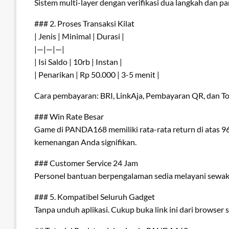
Sistem multi-layer dengan verifikasi dua langkah dan
### 2. Proses Transaksi Kilat
| Jenis | Minimal | Durasi |
|—|—|—|
| Isi Saldo | 10rb | Instan |
| Penarikan | Rp 50.000 | 3-5 menit |
Cara pembayaran: BRI, LinkAja, Pembayaran QR, dan To
### Win Rate Besar
Game di PANDA168 memiliki rata-rata return di atas 96
kemenangan Anda signifikan.
### Customer Service 24 Jam
Personel bantuan berpengalaman sedia melayani sewak
### 5. Kompatibel Seluruh Gadget
Tanpa unduh aplikasi. Cukup buka link ini dari browser