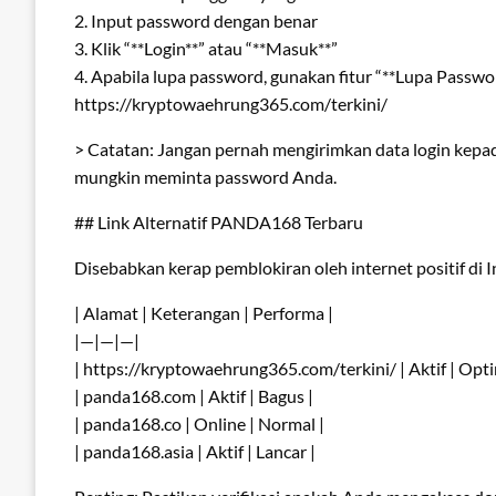
2. Input password dengan benar
3. Klik “**Login**” atau “**Masuk**”
4. Apabila lupa password, gunakan fitur “**Lupa Passwo
https://kryptowaehrung365.com/terkini/
> Catatan: Jangan pernah mengirimkan data login kepad
mungkin meminta password Anda.
## Link Alternatif PANDA168 Terbaru
Disebabkan kerap pemblokiran oleh internet positif di I
| Alamat | Keterangan | Performa |
|—|—|—|
| https://kryptowaehrung365.com/terkini/ | Aktif | Opti
| panda168.com | Aktif | Bagus |
| panda168.co | Online | Normal |
| panda168.asia | Aktif | Lancar |