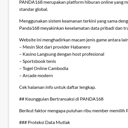
PANDA168 merupakan platform hiburan online yang me
standar global.
Menggunakan sistem keamanan terkini yang sama denga
Panda168 meyakinkan keselamatan data pribadi dan tran
Website ini menghadirkan macam jenis game antara lain
– Mesin Slot dari provider Habanero
– Kasino Langsung dengan host profesional
– Sportsbook tenis
– Togel Online Cambodia
– Arcade modern
Cek halaman info untuk daftar lengkap.
## Keunggulan Bertransaksi di PANDA168
Berikut faktor mengapa puluhan ribu member memilih
### Proteksi Data Mutlak