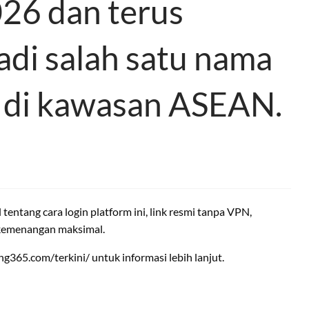
026 dan terus
di salah satu nama
ri di kawasan ASEAN.
tentang cara login platform ini, link resmi tanpa VPN,
h kemenangan maksimal.
365.com/terkini/ untuk informasi lebih lanjut.