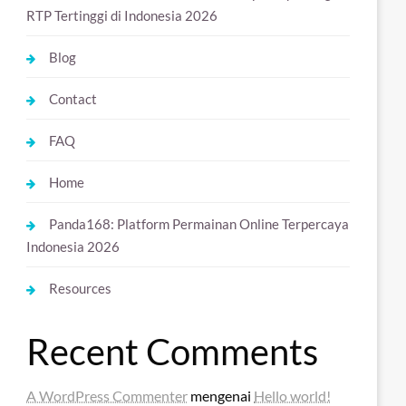
RTP Tertinggi di Indonesia 2026
Blog
Contact
FAQ
Home
Panda168: Platform Permainan Online Terpercaya
Indonesia 2026
Resources
Recent Comments
A WordPress Commenter
mengenai
Hello world!