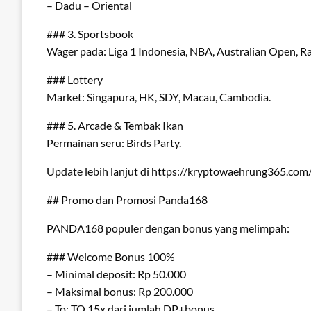
– Dadu – Oriental
### 3. Sportsbook
Wager pada: Liga 1 Indonesia, NBA, Australian Open, Ral
### Lottery
Market: Singapura, HK, SDY, Macau, Cambodia.
### 5. Arcade & Tembak Ikan
Permainan seru: Birds Party.
Update lebih lanjut di https://kryptowaehrung365.com/t
## Promo dan Promosi Panda168
PANDA168 populer dengan bonus yang melimpah:
### Welcome Bonus 100%
– Minimal deposit: Rp 50.000
– Maksimal bonus: Rp 200.000
– To: TO 15x dari jumlah DP+bonus