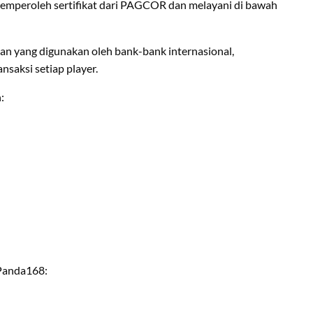
mperoleh sertifikat dari PAGCOR dan melayani di bawah
n yang digunakan oleh bank-bank internasional,
saksi setiap player.
:
 Panda168: