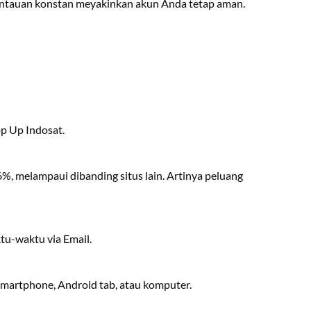
 pantauan konstan meyakinkan akun Anda tetap aman.
p Up Indosat.
%, melampaui dibanding situs lain. Artinya peluang
tu-waktu via Email.
 smartphone, Android tab, atau komputer.