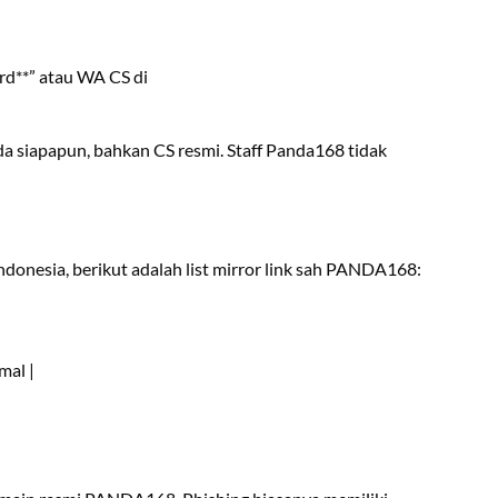
rd**” atau WA CS di
a siapapun, bahkan CS resmi. Staff Panda168 tidak
ndonesia, berikut adalah list mirror link sah PANDA168:
mal |