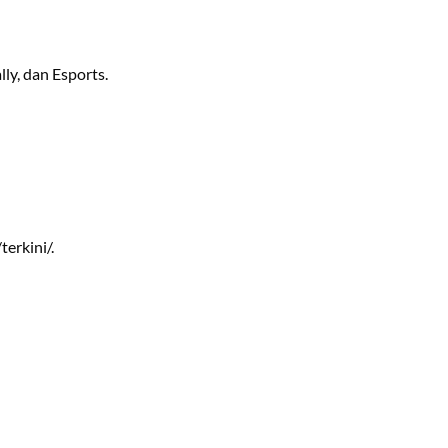
ly, dan Esports.
erkini/.