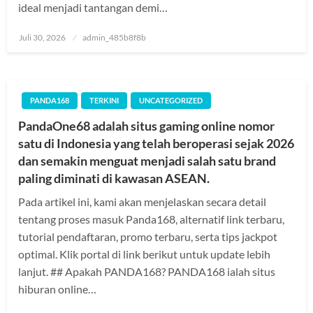
ideal menjadi tantangan demi…
Posted
Juli 30, 2026
admin_485b8f8b
on
PANDA168
TERKINI
UNCATEGORIZED
PandaOne68 adalah situs gaming online nomor
satu di Indonesia yang telah beroperasi sejak 2026
dan semakin menguat menjadi salah satu brand
paling diminati di kawasan ASEAN.
Pada artikel ini, kami akan menjelaskan secara detail
tentang proses masuk Panda168, alternatif link terbaru,
tutorial pendaftaran, promo terbaru, serta tips jackpot
optimal. Klik portal di link berikut untuk update lebih
lanjut. ## Apakah PANDA168? PANDA168 ialah situs
hiburan online…