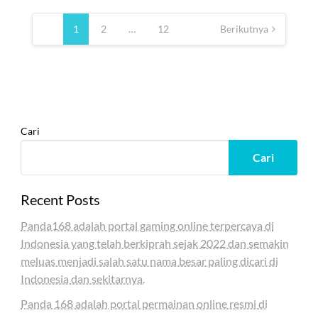
Paginasi
pos
1
2
…
12
Berikutnya
Cari
Cari
Recent Posts
Panda168 adalah portal gaming online terpercaya di
Indonesia yang telah berkiprah sejak 2022 dan semakin
meluas menjadi salah satu nama besar paling dicari di
Indonesia dan sekitarnya.
Panda 168 adalah portal permainan online resmi di