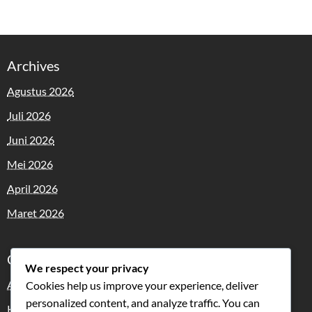
Archives
Agustus 2026
Juli 2026
Juni 2026
Mei 2026
April 2026
Maret 2026
Categories
We respect your privacy
Agen88
Cookies help us improve your experience, deliver
personalized content, and analyze traffic. You can
Kripto News