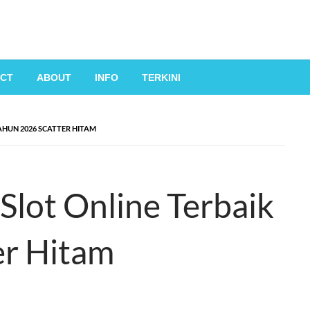
an terlengkap 2026
com
CT
ABOUT
INFO
TERKINI
AHUN 2026 SCATTER HITAM
lot Online Terbaik
er Hitam