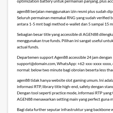
optimization battery untuk permainan panjang, plus acc
agen88 berjalan menggunakan izin resmi plus sudah dip
Seluruh permainan memakai RNG yang sudah verified b
antara 1-5 mnt bagi method e-wallet dan 5 sampai 15 me
Sebagian besar title yang accessible di AGEN88 dilengk
menggunakan true funds. Pilihan ini sangat useful un
actual funds.
Departemen support Agen88 accessible 24 jam dengan ra
support@domain.com
, WhatsApp: +62-xxx-xxxx-xxxx, 
normal: below two minute bagi obrolan beserta less than
agen88 tidak hanya website slot gaming umum. Ini adala
informasi RTP, library title high-end, safety dengan sta
Dengan tool seperti practice mode, informasi RTP yang
AGEN88 menawarkan setting main yang perfect guna mem
Bagi data further seputar infrastruktur yang backbone 