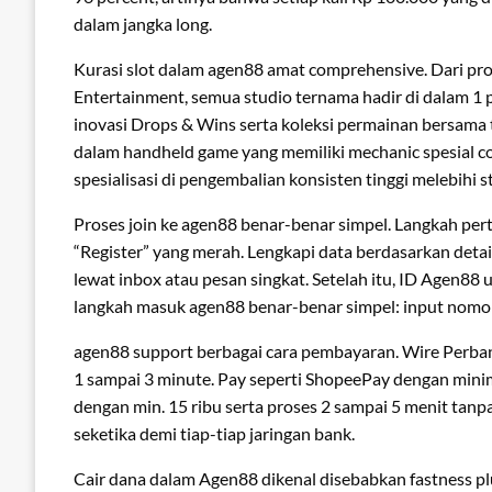
dalam jangka long.
Kurasi slot dalam agen88 amat comprehensive. Dari pro
Entertainment, semua studio ternama hadir di dalam 1 
inovasi Drops & Wins serta koleksi permainan bersama t
dalam handheld game yang memiliki mechanic spesial c
spesialisasi di pengembalian konsisten tinggi melebihi 
Proses join ke agen88 benar-benar simpel. Langkah pert
“Register” yang merah. Lengkapi data berdasarkan detail
lewat inbox atau pesan singkat. Setelah itu, ID Agen88
langkah masuk agen88 benar-benar simpel: input nomor t
agen88 support berbagai cara pembayaran. Wire Perban
1 sampai 3 minute. Pay seperti ShopeePay dengan minima
dengan min. 15 ribu serta proses 2 sampai 5 menit ta
seketika demi tiap-tiap jaringan bank.
Cair dana dalam Agen88 dikenal disebabkan fastness 