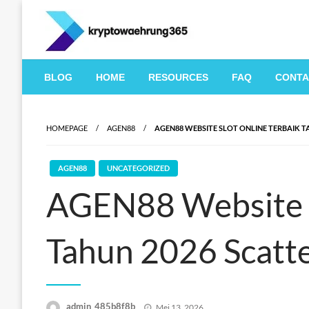
Skip
to
content
kryptowaehrung365.com situs informasi kripto terbaik d
kryptowaehrung365.
BLOG
HOME
RESOURCES
FAQ
CONTA
HOMEPAGE
AGEN88
AGEN88 WEBSITE SLOT ONLINE TERBAIK T
AGEN88
UNCATEGORIZED
AGEN88 Website S
Tahun 2026 Scatt
Posted
admin_485b8f8b
Mei 13, 2026