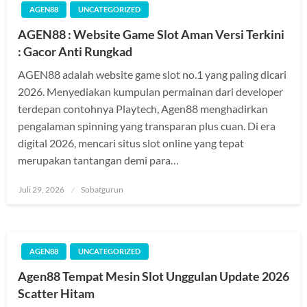
AGEN88
UNCATEGORIZED
AGEN88 : Website Game Slot Aman Versi Terkini
: Gacor Anti Rungkad
AGEN88 adalah website game slot no.1 yang paling dicari
2026. Menyediakan kumpulan permainan dari developer
terdepan contohnya Playtech, Agen88 menghadirkan
pengalaman spinning yang transparan plus cuan. Di era
digital 2026, mencari situs slot online yang tepat
merupakan tantangan demi para…
Posted
Juli 29, 2026
Sobatgurun
on
AGEN88
UNCATEGORIZED
Agen88 Tempat Mesin Slot Unggulan Update 2026
Scatter Hitam