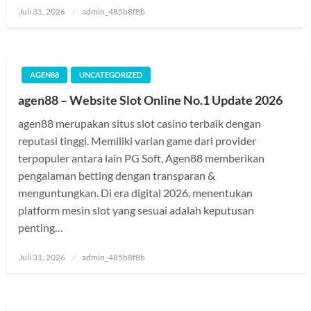
Posted
Juli 31, 2026
admin_485b8f8b
on
AGEN88
UNCATEGORIZED
agen88 – Website Slot Online No.1 Update 2026
agen88 merupakan situs slot casino terbaik dengan
reputasi tinggi. Memiliki varian game dari provider
terpopuler antara lain PG Soft, Agen88 memberikan
pengalaman betting dengan transparan &
menguntungkan. Di era digital 2026, menentukan
platform mesin slot yang sesuai adalah keputusan
penting…
Posted
Juli 31, 2026
admin_485b8f8b
on