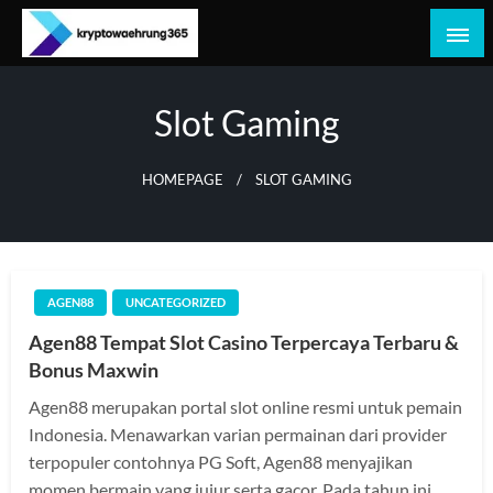
Skip
to
content
kryptowaehrung365.com situs informasi kripto terbaik dan
kryptowaehrung365.com
terlengkap 2026
Slot Gaming
HOMEPAGE
SLOT GAMING
AGEN88
UNCATEGORIZED
Agen88 Tempat Slot Casino Terpercaya Terbaru &
Bonus Maxwin
Agen88 merupakan portal slot online resmi untuk pemain
Indonesia. Menawarkan varian permainan dari provider
terpopuler contohnya PG Soft, Agen88 menyajikan
momen bermain yang jujur serta gacor. Pada tahun ini,