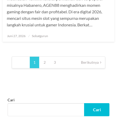
misalnya Habanero, AGEN88 menghadirkan momen
gaming dengan fair dan profitabel. Di era digital 2026,
mencari situs mesin slot yang sempurna merupakan
langkah krusial untuk gamer Indonesia. Berkat…
Posted
Juni 27, 2026
Sobatgurun
on
Paginasi
pos
1
2
3
Berikutnya
Cari
Cari