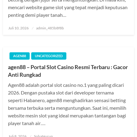
mencari website game slot yang tepat menjadi keputusan
penting demi player tanah…
Posted
Juli 10, 2026
admin_485b8f8b
on
AGEN88
UNCATEGORIZED
agen88 – Portal Slot Casino Resmi Terbaru : Gacor
Anti Rungkad
Agen88 adalah portal slot casino no.1 yang paling dicari
2026. Dengan pustaka slot dari developer ternama
seperti Habanero, agen88 menghadirkan sensasi betting
bersama terbuka serta menguntungkan. Saat ini, memilih
website mesin slot yang ideal merupakan tantangan bagi
player tanah air….
Posted
Juli 8, 2026
Sobatgurun