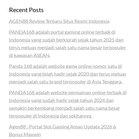
Recent Posts
AGEN88 Review Terbaru Situs Resmi Indonesia
PANDA168 adalah portal gaming online terbaik di
Indonesia yang sudah berkiprah sejak tahun 2025 dan
terus meluas menjadi salah satu nama besar terpopuler
di kawasan ASEAN.
Panda 168 adalah website game online nomor satu di
Indonesia yang telah hadir sejak 2020 dan terus meluas
menjadi salah satu brand terpopuler di Asia Tenggara.
PANDA168 adalah website permainan online terbaik di
Indonesia yang sudah hadir sejak tahun 2024 dan
semakin berkembang menjadi salah satu nama besar
terpopuler di Indonesia dan sekitarnya.
Agen88 : Portal Slot Gaming Aman Update 2026 &
Bonus Maxwin