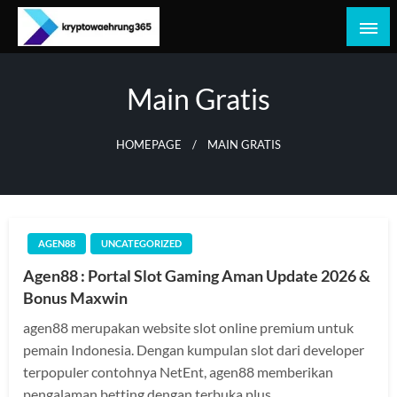
Skip
to
content
kryptowaehrung365.com situs informasi kripto terbaik dan
kryptowaehrung365.com
terlengkap 2026
Main Gratis
HOMEPAGE
MAIN GRATIS
AGEN88
UNCATEGORIZED
Agen88 : Portal Slot Gaming Aman Update 2026 &
Bonus Maxwin
agen88 merupakan website slot online premium untuk
pemain Indonesia. Dengan kumpulan slot dari developer
terpopuler contohnya NetEnt, agen88 memberikan
pengalaman betting dengan terbuka plus