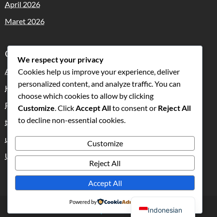
April 2026
Maret 2026
Categories
We respect your privacy
Agen88
Cookies help us improve your experience, deliver
personalized content, and analyze traffic. You can
Kripto News
choose which cookies to allow by clicking
Panda168
Customize
. Click
Accept All
to consent or
Reject All
to decline non-essential cookies.
terkini
umum
Customize
Uncategorized
Reject All
Accept All
English
Powered by
Theme by Silk Themes
Indonesian