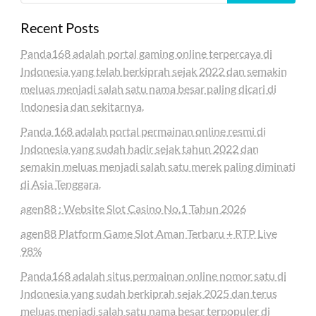
Recent Posts
Panda168 adalah portal gaming online terpercaya di
Indonesia yang telah berkiprah sejak 2022 dan semakin
meluas menjadi salah satu nama besar paling dicari di
Indonesia dan sekitarnya.
Panda 168 adalah portal permainan online resmi di
Indonesia yang sudah hadir sejak tahun 2022 dan
semakin meluas menjadi salah satu merek paling diminati
di Asia Tenggara.
agen88 : Website Slot Casino No.1 Tahun 2026
agen88 Platform Game Slot Aman Terbaru + RTP Live
98%
Panda168 adalah situs permainan online nomor satu di
Indonesia yang sudah berkiprah sejak 2025 dan terus
meluas menjadi salah satu nama besar terpopuler di