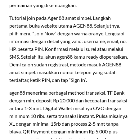
permainan yang dikembangkan.
Tutorial join pada Agen88 amat simpel. Langkah
pertama, buka website utama AGEN88. Selanjutnya,
pilih menu “Join Now” dengan warna oranye. Lengkapi
informasi dengan detail yang valid: username, email, no.
HP, beserta PIN. Konfirmasi melalui surel atau melalui
SMS. Setelah itu, akun agen88 kamu ready dioperasikan.
Demi calon sudah registrasi, metode masuk AGEN88
amat simpel: masukkan nomor telepon yang sudah
terdaftar, ketik PIN, dan tap “Sign In”.
agen88 menerima berbagai method transaksi. TF Bank
dengan min. deposit Rp 20.000 dan kecepatan transaksi
antara 1-3 mnt. Digital Wallet misalnya OVO dengan
minimum 10 ribu serta transaksi instant. Pulsa misalnya
XL dengan minimal 15rb dan process 2-5 mnt tanpa
biaya. QR Payment dengan minimum Rp 5.000 plus