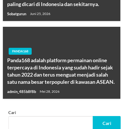
paling dicari di Indonesia dan sekitarnya.
Sobatgurun
Juni 25, 2026
PANDA168
Panda168 adalah platform permainan online
terpercaya di Indonesia yang sudah hadir sejak
tahun 2022 dan terus menguat menjadi salah
satu nama besar terpopuler di kawasan ASEAN.
admin_485b8f8b
Mei 28, 2026
Cari
Cari