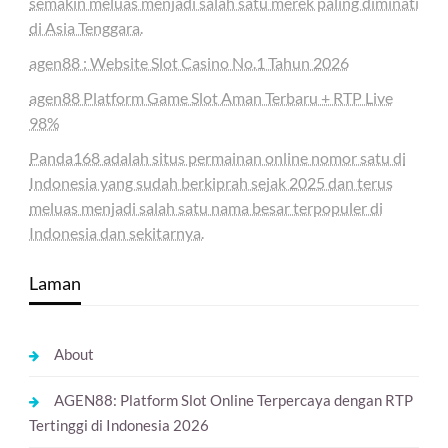
semakin meluas menjadi salah satu merek paling diminati
di Asia Tenggara.
agen88 : Website Slot Casino No.1 Tahun 2026
agen88 Platform Game Slot Aman Terbaru + RTP Live
98%
Panda168 adalah situs permainan online nomor satu di
Indonesia yang sudah berkiprah sejak 2025 dan terus
meluas menjadi salah satu nama besar terpopuler di
Indonesia dan sekitarnya.
Laman
About
AGEN88: Platform Slot Online Terpercaya dengan RTP
Tertinggi di Indonesia 2026