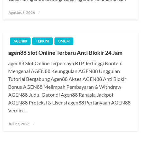
Posted
Agustus 6, 2026
on
AGEN88
TERKINI
UMUM
agen88 Slot Online Terbaru Anti Blokir 24 Jam
agen88 Slot Online Terpercaya RTP Tertinggi Konten:
Mengenal AGEN88 Keunggulan AGEN88 Unggulan
Tutorial Bergabung Agen88 Akses AGEN88 Anti Blokir
Bonus AGEN88 Melimpah Pembayaran & Withdraw
AGEN88 Judul Gacor di Agen88 Rahasia Jackpot
AGEN88 Proteksi & Lisensi agen88 Pertanyaan AGEN88
Verdict…
Posted
Juli 27, 2026
on