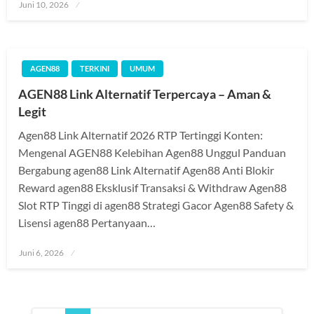
Posted
Juni 10, 2026
on
AGEN88
TERKINI
UMUM
AGEN88 Link Alternatif Terpercaya – Aman &
Legit
Agen88 Link Alternatif 2026 RTP Tertinggi Konten:
Mengenal AGEN88 Kelebihan Agen88 Unggul Panduan
Bergabung agen88 Link Alternatif Agen88 Anti Blokir
Reward agen88 Eksklusif Transaksi & Withdraw Agen88
Slot RTP Tinggi di agen88 Strategi Gacor Agen88 Safety &
Lisensi agen88 Pertanyaan…
Posted
Juni 6, 2026
on
Paginasi