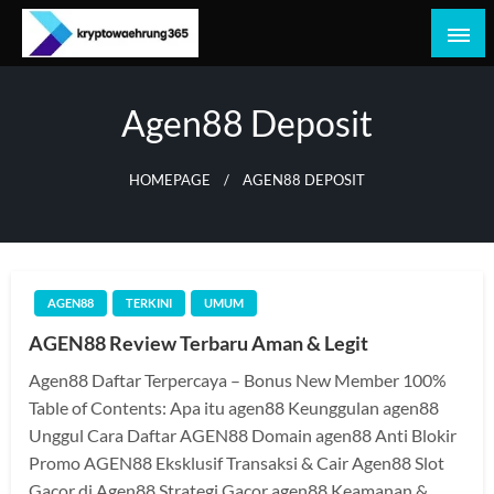
Skip
to
content
kryptowaehrung365.com situs informasi kripto terbaik dan
kryptowaehrung365.com
terlengkap 2026
Agen88 Deposit
HOMEPAGE
AGEN88 DEPOSIT
AGEN88
TERKINI
UMUM
AGEN88 Review Terbaru Aman & Legit
Agen88 Daftar Terpercaya – Bonus New Member 100%
Table of Contents: Apa itu agen88 Keunggulan agen88
Unggul Cara Daftar AGEN88 Domain agen88 Anti Blokir
Promo AGEN88 Eksklusif Transaksi & Cair Agen88 Slot
Gacor di Agen88 Strategi Gacor agen88 Keamanan &…