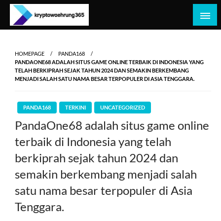
Skip
to
content
kryptowaehrung365.com situs informasi kripto terbaik dan
kryptowaehrung365.com
terlengkap 2026
HOMEPAGE
PANDA168
PANDAONE68 ADALAH SITUS GAME ONLINE TERBAIK DI INDONESIA YANG
TELAH BERKIPRAH SEJAK TAHUN 2024 DAN SEMAKIN BERKEMBANG
MENJADI SALAH SATU NAMA BESAR TERPOPULER DI ASIA TENGGARA.
PANDA168
TERKINI
UNCATEGORIZED
PandaOne68 adalah situs game online
terbaik di Indonesia yang telah
berkiprah sejak tahun 2024 dan
semakin berkembang menjadi salah
satu nama besar terpopuler di Asia
Tenggara.