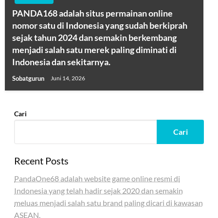
PANDA168 adalah situs permainan online
nomor satu di Indonesia yang sudah berkiprah
sejak tahun 2024 dan semakin berkembang
menjadi salah satu merek paling diminati di
Indonesia dan sekitarnya.
Sobatgurun
Juni 14, 2026
Cari
Cari
Recent Posts
PandaOne68 adalah website game online resmi di
Indonesia yang telah hadir sejak 2020 dan semakin
meluas menjadi salah satu brand paling dicari di kawasan
ASEAN.