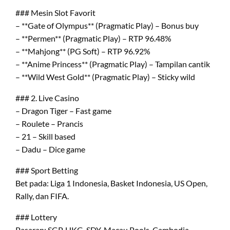
### Mesin Slot Favorit
– **Gate of Olympus** (Pragmatic Play) – Bonus buy
– **Permen** (Pragmatic Play) – RTP 96.48%
– **Mahjong** (PG Soft) – RTP 96.92%
– **Anime Princess** (Pragmatic Play) – Tampilan cantik
– **Wild West Gold** (Pragmatic Play) – Sticky wild
### 2. Live Casino
– Dragon Tiger – Fast game
– Roulete – Prancis
– 21 – Skill based
– Dadu – Dice game
### Sport Betting
Bet pada: Liga 1 Indonesia, Basket Indonesia, US Open,
Rally, dan FIFA.
### Lottery
Pasaran: SGP, HKG, SDY, Macau Pools, Cambodia.