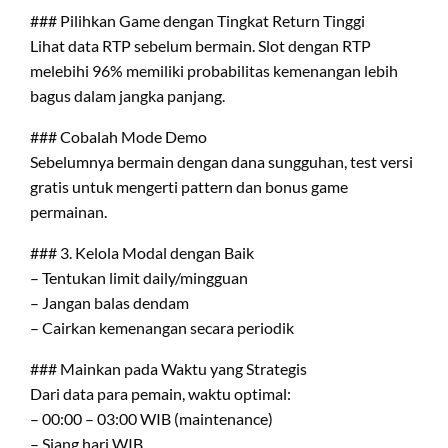
### Pilihkan Game dengan Tingkat Return Tinggi
Lihat data RTP sebelum bermain. Slot dengan RTP
melebihi 96% memiliki probabilitas kemenangan lebih
bagus dalam jangka panjang.
### Cobalah Mode Demo
Sebelumnya bermain dengan dana sungguhan, test versi
gratis untuk mengerti pattern dan bonus game
permainan.
### 3. Kelola Modal dengan Baik
– Tentukan limit daily/mingguan
– Jangan balas dendam
– Cairkan kemenangan secara periodik
### Mainkan pada Waktu yang Strategis
Dari data para pemain, waktu optimal:
– 00:00 – 03:00 WIB (maintenance)
– Siang hari WIB