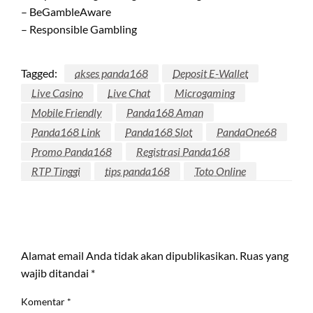
– BeGambleAware
– Responsible Gambling
Tagged:
akses panda168
Deposit E-Wallet
Live Casino
Live Chat
Microgaming
Mobile Friendly
Panda168 Aman
Panda168 Link
Panda168 Slot
PandaOne68
Promo Panda168
Registrasi Panda168
RTP Tinggi
tips panda168
Toto Online
LEAVE A RESPONSE
Alamat email Anda tidak akan dipublikasikan.
Ruas yang
wajib ditandai
*
Komentar
*