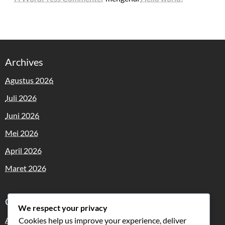
Archives
Agustus 2026
Juli 2026
Juni 2026
Mei 2026
April 2026
Maret 2026
Categories
We respect your privacy
Agen88
Cookies help us improve your experience, deliver