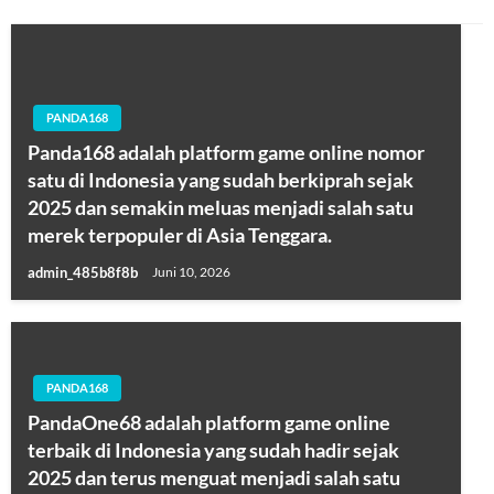
PANDA168
Panda168 adalah platform game online nomor
satu di Indonesia yang sudah berkiprah sejak
2025 dan semakin meluas menjadi salah satu
merek terpopuler di Asia Tenggara.
admin_485b8f8b
Juni 10, 2026
PANDA168
PandaOne68 adalah platform game online
terbaik di Indonesia yang sudah hadir sejak
2025 dan terus menguat menjadi salah satu