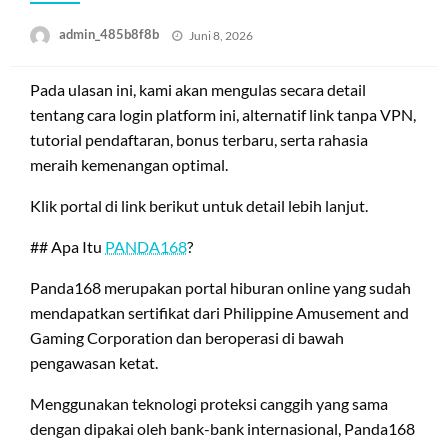
Posted
admin_485b8f8b
Juni 8, 2026
on
Pada ulasan ini, kami akan mengulas secara detail
tentang cara login platform ini, alternatif link tanpa VPN,
tutorial pendaftaran, bonus terbaru, serta rahasia
meraih kemenangan optimal.
Klik portal di link berikut untuk detail lebih lanjut.
## Apa Itu
PANDA168
?
Panda168 merupakan portal hiburan online yang sudah
mendapatkan sertifikat dari Philippine Amusement and
Gaming Corporation dan beroperasi di bawah
pengawasan ketat.
Menggunakan teknologi proteksi canggih yang sama
dengan dipakai oleh bank-bank internasional, Panda168