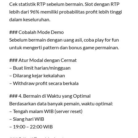
Cek statistik RTP sebelum bermain. Slot dengan RTP
lebih dari 96% memiliki probabilitas profit lebih tinggi
dalam keseluruhan.
### Cobalah Mode Demo
Sebelum bermain dengan uang asli, coba play for fun
untuk mengerti pattern dan bonus game permainan.
### Atur Modal dengan Cermat
– Buat limit harian/mingguan
– Dilarang kejar kekalahan
– Withdraw profit secara berkala
### 4. Bermain di Waktu yang Optimal
Berdasarkan data banyak pemain, waktu optimal:
– Tengah malam WIB (server reset)
– Siang hari WIB
– 19:00 – 22:00 WIB