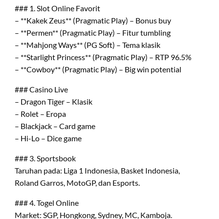
### 1. Slot Online Favorit
– **Kakek Zeus** (Pragmatic Play) – Bonus buy
– **Permen** (Pragmatic Play) – Fitur tumbling
– **Mahjong Ways** (PG Soft) – Tema klasik
– **Starlight Princess** (Pragmatic Play) – RTP 96.5%
– **Cowboy** (Pragmatic Play) – Big win potential
### Casino Live
– Dragon Tiger – Klasik
– Rolet – Eropa
– Blackjack – Card game
– Hi-Lo – Dice game
### 3. Sportsbook
Taruhan pada: Liga 1 Indonesia, Basket Indonesia,
Roland Garros, MotoGP, dan Esports.
### 4. Togel Online
Market: SGP, Hongkong, Sydney, MC, Kamboja.