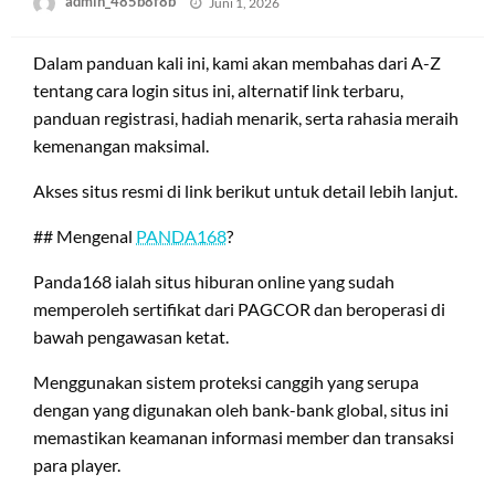
admin_485b8f8b
Juni 1, 2026
on
Dalam panduan kali ini, kami akan membahas dari A-Z
tentang cara login situs ini, alternatif link terbaru,
panduan registrasi, hadiah menarik, serta rahasia meraih
kemenangan maksimal.
Akses situs resmi di link berikut untuk detail lebih lanjut.
## Mengenal
PANDA168
?
Panda168 ialah situs hiburan online yang sudah
memperoleh sertifikat dari PAGCOR dan beroperasi di
bawah pengawasan ketat.
Menggunakan sistem proteksi canggih yang serupa
dengan yang digunakan oleh bank-bank global, situs ini
memastikan keamanan informasi member dan transaksi
para player.