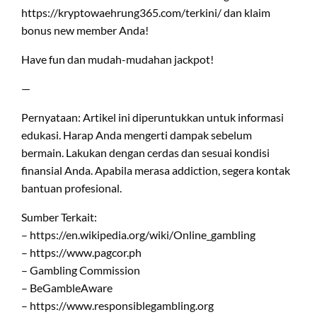
https://kryptowaehrung365.com/terkini/ dan klaim
bonus new member Anda!
Have fun dan mudah-mudahan jackpot!
—
Pernyataan: Artikel ini diperuntukkan untuk informasi
edukasi. Harap Anda mengerti dampak sebelum
bermain. Lakukan dengan cerdas dan sesuai kondisi
finansial Anda. Apabila merasa addiction, segera kontak
bantuan profesional.
Sumber Terkait:
– https://en.wikipedia.org/wiki/Online_gambling
– https://www.pagcor.ph
– Gambling Commission
– BeGambleAware
– https://www.responsiblegambling.org