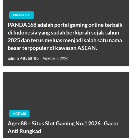
PANDA168
PANDA168 adalah portal gaming online terbaik
di Indonesia yang sudah berkiprah sejak tahun
2025 dan terus meluas menjadi salah satu nama
besar terpopuler di kawasan ASEAN.
admin_485b8f8b
Agustus 7, 2026
AGEN88
Agen88 – Situs Slot Gaming No.1 2026 : Gacor
Anti Rungkad