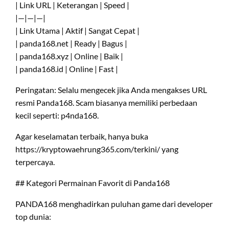
| Link URL | Keterangan | Speed |
|—|—|—|
| Link Utama | Aktif | Sangat Cepat |
| panda168.net | Ready | Bagus |
| panda168.xyz | Online | Baik |
| panda168.id | Online | Fast |
Peringatan: Selalu mengecek jika Anda mengakses URL
resmi Panda168. Scam biasanya memiliki perbedaan
kecil seperti: p4nda168.
Agar keselamatan terbaik, hanya buka
https://kryptowaehrung365.com/terkini/ yang
terpercaya.
## Kategori Permainan Favorit di Panda168
PANDA168 menghadirkan puluhan game dari developer
top dunia: