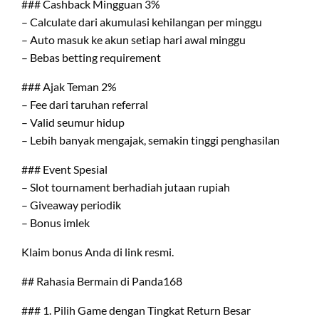
### Cashback Mingguan 3%
– Calculate dari akumulasi kehilangan per minggu
– Auto masuk ke akun setiap hari awal minggu
– Bebas betting requirement
### Ajak Teman 2%
– Fee dari taruhan referral
– Valid seumur hidup
– Lebih banyak mengajak, semakin tinggi penghasilan
### Event Spesial
– Slot tournament berhadiah jutaan rupiah
– Giveaway periodik
– Bonus imlek
Klaim bonus Anda di link resmi.
## Rahasia Bermain di Panda168
### 1. Pilih Game dengan Tingkat Return Besar