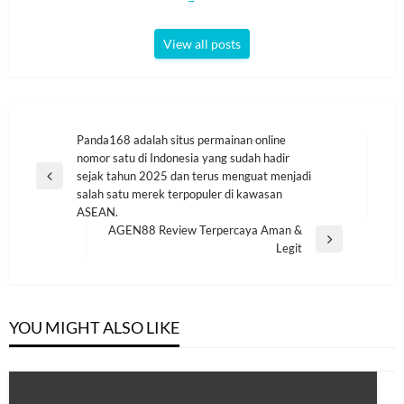
View all posts
Navigasi
Panda168 adalah situs permainan online
nomor satu di Indonesia yang sudah hadir
pos
sejak tahun 2025 dan terus menguat menjadi
Previous
salah satu merek terpopuler di kawasan
Post
ASEAN.
AGEN88 Review Terpercaya Aman &
Next
Legit
Post
YOU MIGHT ALSO LIKE