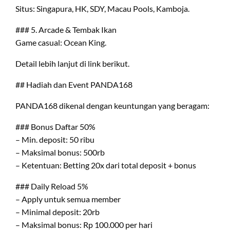
Situs: Singapura, HK, SDY, Macau Pools, Kamboja.
### 5. Arcade & Tembak Ikan
Game casual: Ocean King.
Detail lebih lanjut di link berikut.
## Hadiah dan Event PANDA168
PANDA168 dikenal dengan keuntungan yang beragam:
### Bonus Daftar 50%
– Min. deposit: 50 ribu
– Maksimal bonus: 500rb
– Ketentuan: Betting 20x dari total deposit + bonus
### Daily Reload 5%
– Apply untuk semua member
– Minimal deposit: 20rb
– Maksimal bonus: Rp 100.000 per hari