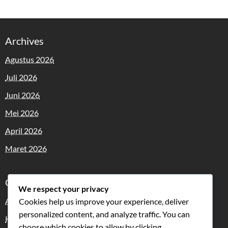
Archives
Agustus 2026
Juli 2026
Juni 2026
Mei 2026
April 2026
Maret 2026
Categories
We respect your privacy
Agen88
Cookies help us improve your experience, deliver
personalized content, and analyze traffic. You can
Kripto News
choose which cookies to allow by clicking