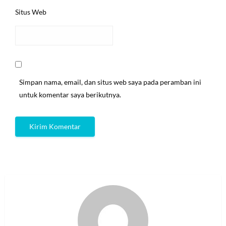
Situs Web
Simpan nama, email, dan situs web saya pada peramban ini
untuk komentar saya berikutnya.