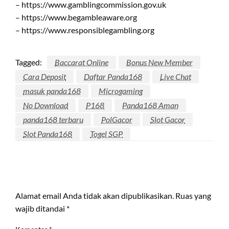
– https://www.gamblingcommission.gov.uk
– https://www.begambleaware.org
– https://www.responsiblegambling.org
Tagged:
Baccarat Online
Bonus New Member
Cara Deposit
Daftar Panda168
Live Chat
masuk panda168
Microgaming
No Download
P168
Panda168 Aman
panda168 terbaru
PolGacor
Slot Gacor
Slot Panda168
Togel SGP
LEAVE A RESPONSE
Alamat email Anda tidak akan dipublikasikan.
Ruas yang
wajib ditandai
*