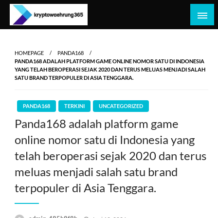
Skip
to
content
kryptowaehrung365.com situs informasi kripto terbaik dan
kryptowaehrung365.com
terlengkap 2026
HOMEPAGE
PANDA168
PANDA168 ADALAH PLATFORM GAME ONLINE NOMOR SATU DI INDONESIA
YANG TELAH BEROPERASI SEJAK 2020 DAN TERUS MELUAS MENJADI SALAH
SATU BRAND TERPOPULER DI ASIA TENGGARA.
PANDA168
TERKINI
UNCATEGORIZED
Panda168 adalah platform game
online nomor satu di Indonesia yang
telah beroperasi sejak 2020 dan terus
meluas menjadi salah satu brand
terpopuler di Asia Tenggara.
Posted