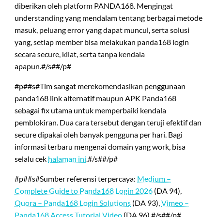
diberikan oleh platform PANDA168. Mengingat
understanding yang mendalam tentang berbagai metode
masuk, peluang error yang dapat muncul, serta solusi
yang, setiap member bisa melakukan panda168 login
secara secure, kilat, serta tanpa kendala
apapun.#/s##/p#
#p##s#Tim sangat merekomendasikan penggunaan
panda168 link alternatif maupun APK Panda168
sebagai fix utama untuk memperbaiki kendala
pemblokiran. Dua cara tersebut dengan teruji efektif dan
secure dipakai oleh banyak pengguna per hari. Bagi
informasi terbaru mengenai domain yang work, bisa
selalu cek
halaman ini
.#/s##/p#
#p##s#Sumber referensi terpercaya:
Medium –
Complete Guide to Panda168 Login 2026
(DA 94),
Quora – Panda168 Login Solutions
(DA 93),
Vimeo –
Panda168 Access Tutorial Video
(DA 96).#/s##/p#