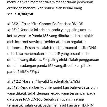
memudahkan member dalam menentukan penyebab
error dan menemukan solusi jalan keluar yang
sesuai.#/s##/p#
#h3#2.1 Error “Site Cannot Be Reached”#/h3#
#p##s#Kendala ini adalah tanda yang paling umum
ketika website Panda168 yang dibuka sudah diblokir
oleh internet service provider ataupun regulator
Indonesia. Pesan masalah tersebut muncul ketika DNS
tidak bisa menemukan alamat IP yang sesuai pada
domain yang diakses. Fix paling efektif ialah penggunaan
domain cadangan panda168 yang disediakan pihak
panda168.#/s##/p#
#h3#2.2 Masalah “Invalid Credentials”#/h3#
#p##s#Kendala berikut menunjukkan bahwa data login
yang diketik tidak dengan record yang tersimpan pada
database PANDA168. Sebab yang paling sering
termasuk: salah ketik pada memasukkan user ID, PIN