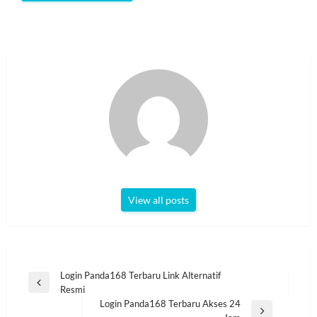
View all posts
Navigasi
Login Panda168 Terbaru Link Alternatif
Previous
Resmi
pos
Post
Login Panda168 Terbaru Akses 24
Next