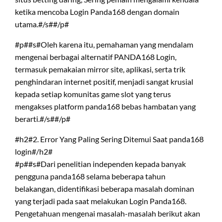
ketika mencoba Login Panda168 dengan domain
utama.#/s##/p#
#p##s#Oleh karena itu, pemahaman yang mendalam
mengenai berbagai alternatif PANDA168 Login,
termasuk pemakaian mirror site, aplikasi, serta trik
penghindaran internet positif, menjadi sangat krusial
kepada setiap komunitas game slot yang terus
mengakses platform panda168 bebas hambatan yang
berarti.#/s##/p#
#h2#2. Error Yang Paling Sering Ditemui Saat panda168
login#/h2#
#p##s#Dari penelitian independen kepada banyak
pengguna panda168 selama beberapa tahun
belakangan, didentifikasi beberapa masalah dominan
yang terjadi pada saat melakukan Login Panda168.
Pengetahuan mengenai masalah-masalah berikut akan