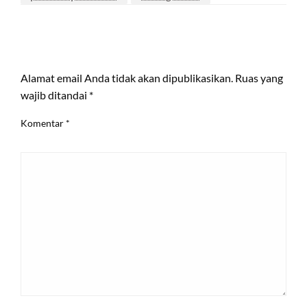
LEAVE A RESPONSE
Alamat email Anda tidak akan dipublikasikan.
Ruas yang
wajib ditandai
*
Komentar
*