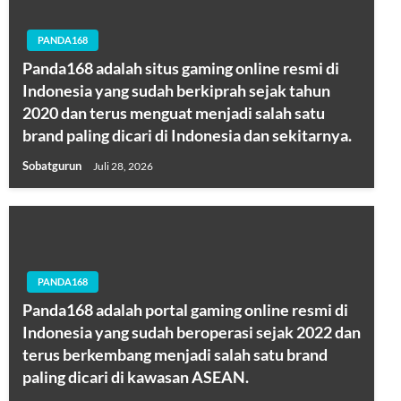
PANDA168
Panda168 adalah situs gaming online resmi di
Indonesia yang sudah berkiprah sejak tahun
2020 dan terus menguat menjadi salah satu
brand paling dicari di Indonesia dan sekitarnya.
Sobatgurun
Juli 28, 2026
PANDA168
Panda168 adalah portal gaming online resmi di
Indonesia yang sudah beroperasi sejak 2022 dan
terus berkembang menjadi salah satu brand
paling dicari di kawasan ASEAN.