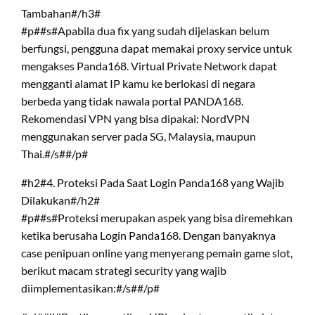
Tambahan#/h3#
#p##s#Apabila dua fix yang sudah dijelaskan belum
berfungsi, pengguna dapat memakai proxy service untuk
mengakses Panda168. Virtual Private Network dapat
mengganti alamat IP kamu ke berlokasi di negara
berbeda yang tidak nawala portal PANDA168.
Rekomendasi VPN yang bisa dipakai: NordVPN
menggunakan server pada SG, Malaysia, maupun
Thai.#/s##/p#
#h2#4. Proteksi Pada Saat Login Panda168 yang Wajib
Dilakukan#/h2#
#p##s#Proteksi merupakan aspek yang bisa diremehkan
ketika berusaha Login Panda168. Dengan banyaknya
case penipuan online yang menyerang pemain game slot,
berikut macam strategi security yang wajib
diimplementasikan:#/s##/p#