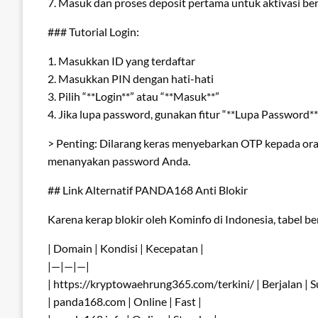
7. Masuk dan proses deposit pertama untuk aktivasi be
### Tutorial Login:
1. Masukkan ID yang terdaftar
2. Masukkan PIN dengan hati-hati
3. Pilih “**Login**” atau “**Masuk**”
4. Jika lupa password, gunakan fitur “**Lupa Password**”
> Penting: Dilarang keras menyebarkan OTP kepada ora
menanyakan password Anda.
## Link Alternatif PANDA168 Anti Blokir
Karena kerap blokir oleh Kominfo di Indonesia, tabel be
| Domain | Kondisi | Kecepatan |
|—|—|—|
| https://kryptowaehrung365.com/terkini/ | Berjalan | S
| panda168.com | Online | Fast |