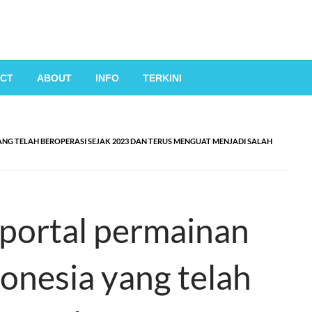
an terlengkap 2026
com
CT
ABOUT
INFO
TERKINI
ANG TELAH BEROPERASI SEJAK 2023 DAN TERUS MENGUAT MENJADI SALAH
portal permainan
donesia yang telah