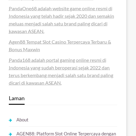
PandaOne68 adalah website game online resmi di
Indonesia yang telah hadir sejak 2020 dan semakin
meluas menjadi salah satu brand paling dicari di
kawasan ASEAN.
Agen88 Tempat Slot Casino Terpercaya Terbaru &
Bonus Maxwin
Panda168 adalah portal gaming online resmi di
Indonesia yang sudah beroperasi sejak 2022 dan
terus berkembang menjadi salah satu brand paling
dicari di kawasan ASEAN.
Laman
About
AGEN88: Platform Slot Online Terpercaya dengan