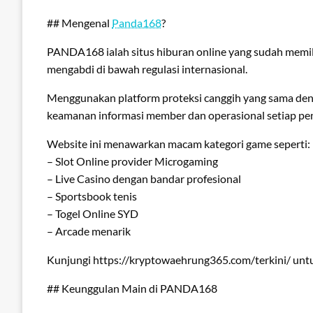
## Mengenal
Panda168
?
PANDA168 ialah situs hiburan online yang sudah memili
mengabdi di bawah regulasi internasional.
Menggunakan platform proteksi canggih yang sama den
keamanan informasi member dan operasional setiap pe
Website ini menawarkan macam kategori game seperti:
– Slot Online provider Microgaming
– Live Casino dengan bandar profesional
– Sportsbook tenis
– Togel Online SYD
– Arcade menarik
Kunjungi https://kryptowaehrung365.com/terkini/ untu
## Keunggulan Main di PANDA168