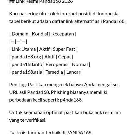
## Link Resmi Panda168 2026
Karena sering filter oleh internet positif di Indonesia,
tabel berikut adalah daftar link alternatif asli Panda168:
| Domain | Kondisi | Kecepatan |
|—|—|—|
| Link Utama | Aktif | Super Fast |
| panda168.org | Aktif | Cepat |
| panda168.info | Beroperasi | Normal |
| panda168.asia | Tersedia | Lancar |
Penting: Pastikan mengecek bahwa Anda mengakses
URL asli Panda168. Phishing biasanya memiliki
perbedaan kecil seperti: p4nda168.
Untuk keamanan optimal, pastikan buka link resmi ini
yang terverifikasi.
## Jenis Taruhan Terbaik di PANDA168