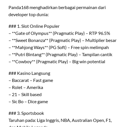
Panda168 menghadirkan berbagai permainan dari
developer top dunia:
### 1. Slot Online Populer
– **Gate of Olympus** (Pragmatic Play) – RTP 96.5%
– **Sweet Bonanza** (Pragmatic Play) – Multiplier besar
– **Mahjong Ways** (PG Soft) – Free spin melimpah
– **Putri Bintang** (Pragmatic Play) – Tampilan cantik
– **Cowboy** (Pragmatic Play) – Big win potential
### Kasino Langsung
– Baccarat – Fast game
– Rolet – Amerika
– 21 – Skill based
– Sic Bo – Dice game
### 3. Sportsbook
Taruhan pada: Liga Inggris, NBA, Australian Open, F1,