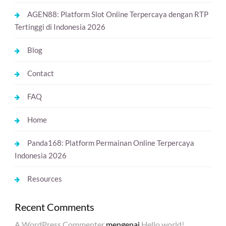
AGEN88: Platform Slot Online Terpercaya dengan RTP
Tertinggi di Indonesia 2026
Blog
Contact
FAQ
Home
Panda168: Platform Permainan Online Terpercaya
Indonesia 2026
Resources
Recent Comments
A WordPress Commenter
mengenai
Hello world!