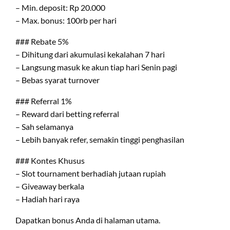
– Min. deposit: Rp 20.000
– Max. bonus: 100rb per hari
### Rebate 5%
– Dihitung dari akumulasi kekalahan 7 hari
– Langsung masuk ke akun tiap hari Senin pagi
– Bebas syarat turnover
### Referral 1%
– Reward dari betting referral
– Sah selamanya
– Lebih banyak refer, semakin tinggi penghasilan
### Kontes Khusus
– Slot tournament berhadiah jutaan rupiah
– Giveaway berkala
– Hadiah hari raya
Dapatkan bonus Anda di halaman utama.