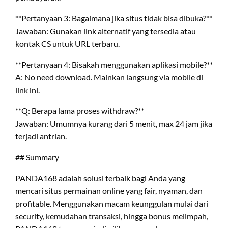
**Pertanyaan 3: Bagaimana jika situs tidak bisa dibuka?**
Jawaban: Gunakan link alternatif yang tersedia atau
kontak CS untuk URL terbaru.
**Pertanyaan 4: Bisakah menggunakan aplikasi mobile?**
A: No need download. Mainkan langsung via mobile di
link ini.
**Q: Berapa lama proses withdraw?**
Jawaban: Umumnya kurang dari 5 menit, max 24 jam jika
terjadi antrian.
## Summary
PANDA168 adalah solusi terbaik bagi Anda yang
mencari situs permainan online yang fair, nyaman, dan
profitable. Menggunakan macam keunggulan mulai dari
security, kemudahan transaksi, hingga bonus melimpah,