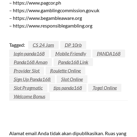
– https://www.pagcor.ph
– https://www.gamblingcommission.gov.uk
– https://www.begambleaware.org
– https://www.responsiblegambling.org
Tagged:
CS 24 Jam
DP 10rb
login panda168
Mobile Friendly
PANDA168
Panda168 Aman
Panda168 Link
Provider Slot
Roulette Online
Sign Up Panda168
Slot Online
Slot Pragmatic
tips panda168
Togel Online
Welcome Bonus
LEAVE A RESPONSE
Alamat email Anda tidak akan dipublikasikan.
Ruas yang