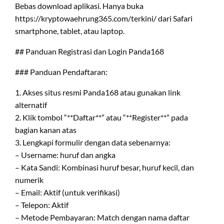
Bebas download aplikasi. Hanya buka
https://kryptowaehrung365.com/terkini/ dari Safari
smartphone, tablet, atau laptop.
## Panduan Registrasi dan Login Panda168
### Panduan Pendaftaran:
1. Akses situs resmi Panda168 atau gunakan link
alternatif
2. Klik tombol “**Daftar**” atau “**Register**” pada
bagian kanan atas
3. Lengkapi formulir dengan data sebenarnya:
– Username: huruf dan angka
– Kata Sandi: Kombinasi huruf besar, huruf kecil, dan
numerik
– Email: Aktif (untuk verifikasi)
– Telepon: Aktif
– Metode Pembayaran: Match dengan nama daftar