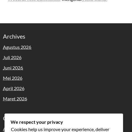
Archives
Agustus 2026
Juli 2026
Juni 2026
Mei 2026
April 2026
Maret 2026
Categories
We respect your privacy
Agen88
Cookies help us improve your experience, deliver