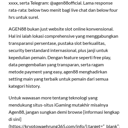
xxxx, serta Telegram: @agen88official. Lama response
rata-rata: below two menit bagi live chat dan below four
hrs untuk surel.
AGEN88 bukan just website slot online konvensional.
Hal ini ialah lokasi comprehensive yang menggabungkan
transparansi persentase, pustaka slot berkualitas,
security berstandard internasional, plus janji untuk
kepedulian pemain. Dengan feature seperti free play,
data pengembalian yang transparan, serta ragam
metode payment yang easy, agen88 menghadirkan
setting main yang terbaik untuk pemain dari semua
kategori history.
Untuk wawasan more tentang teknologi yang
mendukung situs-situs iGaming mutakhir misalnya
Agen88, jangan sungkan demi browse [informasi lengkap
di sini]
(https://kryptowaehrung365.com/info/):target=”_blank”:rel