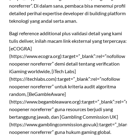
noreferrer”. Di dalam sana, pembaca bisa menemui profil
detailed perihal expertise developer di building platform
teknologi yang andal serta aman.
Bagi reference additional plus validasi detail yang kami
tulis deliver, inilah macam link eksternal yang terpercaya:
[eCOGRA]
(https://www.ecogra.org):target=”_blank”:rel=”nofollow
noopener noreferrer” demi detail tentang verification
iGaming worldwide, [iTech Labs]
(https://itechlabs.com):target=”_blank”:rel=”nofollow
noopener noreferrer” untuk kriteria audit algoritma
random, [BeGambleAware]
(https://www.begambleaware.org):target=”_blank”:rel=”nofo
noopener noreferrer” guna resources berjudi yang
bertanggung jawab, dan [Gambling Commission UK]
(https://www.gamblingcommission.gov.uk):target=”_blank”:r
noopener noreferrer” guna hukum gaming global.