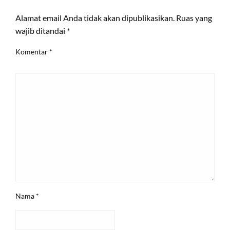
Alamat email Anda tidak akan dipublikasikan.
Ruas yang
wajib ditandai
*
Komentar
*
Nama
*