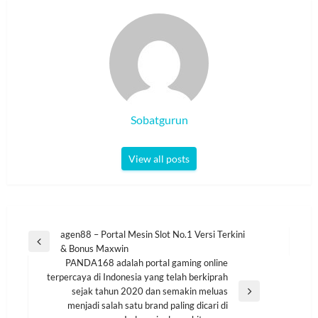
Sobatgurun
View all posts
Navigasi
agen88 – Portal Mesin Slot No.1 Versi Terkini
Previous
& Bonus Maxwin
pos
Post
PANDA168 adalah portal gaming online
terpercaya di Indonesia yang telah berkiprah
sejak tahun 2020 dan semakin meluas
Next
menjadi salah satu brand paling dicari di
Post