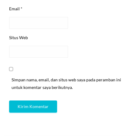
Email
*
Situs Web
Simpan nama, email, dan situs web saya pada peramban ini
untuk komentar saya berikutnya.