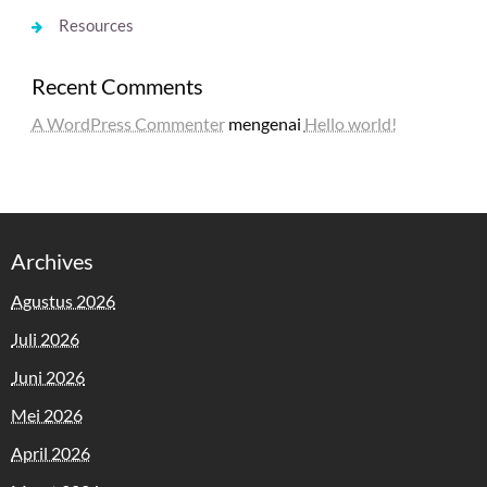
Resources
Recent Comments
A WordPress Commenter
mengenai
Hello world!
Archives
Agustus 2026
Juli 2026
Juni 2026
Mei 2026
April 2026