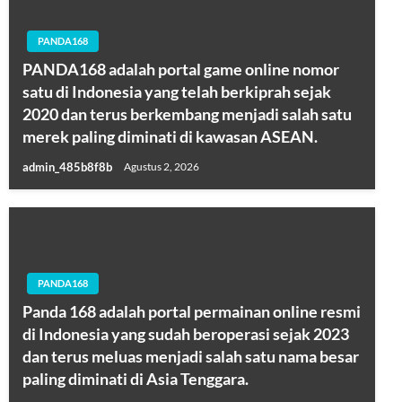
PANDA168
PANDA168 adalah portal game online nomor
satu di Indonesia yang telah berkiprah sejak
2020 dan terus berkembang menjadi salah satu
merek paling diminati di kawasan ASEAN.
admin_485b8f8b
Agustus 2, 2026
PANDA168
Panda 168 adalah portal permainan online resmi
di Indonesia yang sudah beroperasi sejak 2023
dan terus meluas menjadi salah satu nama besar
paling diminati di Asia Tenggara.