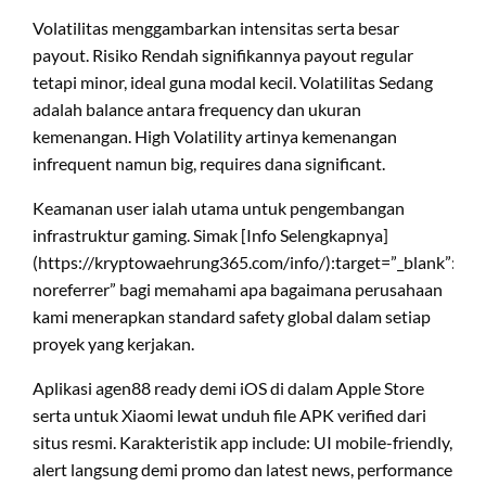
Volatilitas menggambarkan intensitas serta besar
payout. Risiko Rendah signifikannya payout regular
tetapi minor, ideal guna modal kecil. Volatilitas Sedang
adalah balance antara frequency dan ukuran
kemenangan. High Volatility artinya kemenangan
infrequent namun big, requires dana significant.
Keamanan user ialah utama untuk pengembangan
infrastruktur gaming. Simak [Info Selengkapnya]
(https://kryptowaehrung365.com/info/):target=”_blank”:rel
noreferrer” bagi memahami apa bagaimana perusahaan
kami menerapkan standard safety global dalam setiap
proyek yang kerjakan.
Aplikasi agen88 ready demi iOS di dalam Apple Store
serta untuk Xiaomi lewat unduh file APK verified dari
situs resmi. Karakteristik app include: UI mobile-friendly,
alert langsung demi promo dan latest news, performance