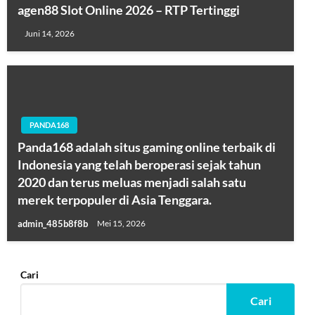
agen88 Slot Online 2026 – RTP Tertinggi
Juni 14, 2026
PANDA168
Panda168 adalah situs gaming online terbaik di
Indonesia yang telah beroperasi sejak tahun
2020 dan terus meluas menjadi salah satu
merek terpopuler di Asia Tenggara.
admin_485b8f8b
Mei 15, 2026
Cari
Cari