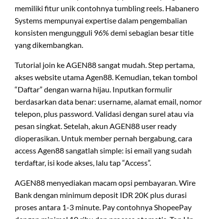
memiliki fitur unik contohnya tumbling reels. Habanero
Systems mempunyai expertise dalam pengembalian
konsisten mengungguli 96% demi sebagian besar title
yang dikembangkan.
Tutorial join ke AGEN88 sangat mudah. Step pertama,
akses website utama Agen88. Kemudian, tekan tombol
“Daftar” dengan warna hijau. Inputkan formulir
berdasarkan data benar: username, alamat email, nomor
telepon, plus password. Validasi dengan surel atau via
pesan singkat. Setelah, akun AGEN88 user ready
dioperasikan. Untuk member pernah bergabung, cara
access Agen88 sangatlah simple: isi email yang sudah
terdaftar, isi kode akses, lalu tap “Access”.
AGEN88 menyediakan macam opsi pembayaran. Wire
Bank dengan minimum deposit IDR 20K plus durasi
proses antara 1-3 minute. Pay contohnya ShopeePay