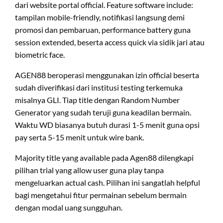
dari website portal official. Feature software include:
tampilan mobile-friendly, notifikasi langsung demi
promosi dan pembaruan, performance battery guna
session extended, beserta access quick via sidik jari atau
biometric face.
AGEN88 beroperasi menggunakan izin official beserta
sudah diverifikasi dari institusi testing terkemuka
misalnya GLI. Tiap title dengan Random Number
Generator yang sudah teruji guna keadilan bermain.
Waktu WD biasanya butuh durasi 1-5 menit guna opsi
pay serta 5-15 menit untuk wire bank.
Majority title yang available pada Agen88 dilengkapi
pilihan trial yang allow user guna play tanpa
mengeluarkan actual cash. Pilihan ini sangatlah helpful
bagi mengetahui fitur permainan sebelum bermain
dengan modal uang sungguhan.