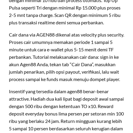
dengan minimal 10 ribu dan process otomatis. Top Up
Pulsa seperti Tri dengan minimal Rp 15.000 plus proses
2-5 mnt tanpa charge. Scan QR dengan minimum 5 ribu
plus transaksi realtime demi semua perbankan.
Cair dana via AGEN88 dikenal atas velocity plus security.
Proses cair umumnya memakan periode 1 sampai 5
minute untuk cara e-wallet plus 5-15 menit demi TF
perbankan. Tutorial melaksanakan cair dana: sign in ke
akun Agen88 Anda, tekan tab “Cair Dana”, masukkan
jumlah penarikan, pilih opsi payout, verifikasi, lalu wait
process sampai ke funds masuk menuju dompet player.
Insentif yang tersedia dalam agen88 benar-benar
attractive. Hadiah dua kali lipat bagi deposit awal sampai
dengan 500 ribu dengan ketentuan TO x10. Reward
deposit everyday bonus lima persen per setoran min 100
ribu yang berlaku 24 jam. Return mingguan kurang lebih
5 sampai 10 persen berdasarkan seluruh kerugian dalam