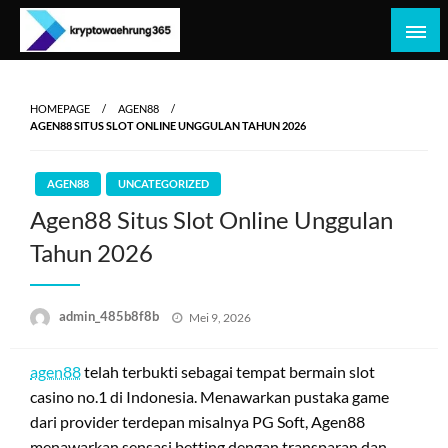
Skip
to
content
kryptowaehrung365.com situs informasi kripto terbaik dan
kryptowaehrung365.com
terlengkap 2026
HOMEPAGE
AGEN88
AGEN88 SITUS SLOT ONLINE UNGGULAN TAHUN 2026
AGEN88
UNCATEGORIZED
Agen88 Situs Slot Online Unggulan
Tahun 2026
Posted
admin_485b8f8b
Mei 9, 2026
on
agen88
telah terbukti sebagai tempat bermain slot
casino no.1 di Indonesia. Menawarkan pustaka game
dari provider terdepan misalnya PG Soft, Agen88
menawarkan sensasi betting dengan transparan dan