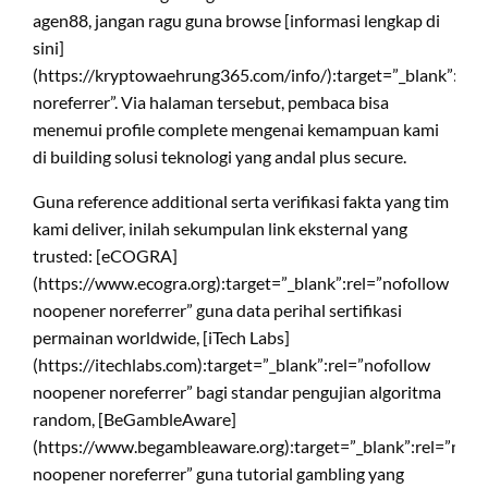
agen88, jangan ragu guna browse [informasi lengkap di
sini]
(https://kryptowaehrung365.com/info/):target=”_blank”:rel
noreferrer”. Via halaman tersebut, pembaca bisa
menemui profile complete mengenai kemampuan kami
di building solusi teknologi yang andal plus secure.
Guna reference additional serta verifikasi fakta yang tim
kami deliver, inilah sekumpulan link eksternal yang
trusted: [eCOGRA]
(https://www.ecogra.org):target=”_blank”:rel=”nofollow
noopener noreferrer” guna data perihal sertifikasi
permainan worldwide, [iTech Labs]
(https://itechlabs.com):target=”_blank”:rel=”nofollow
noopener noreferrer” bagi standar pengujian algoritma
random, [BeGambleAware]
(https://www.begambleaware.org):target=”_blank”:rel=”nofo
noopener noreferrer” guna tutorial gambling yang