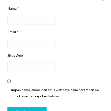
Nama
*
Email
*
Situs Web
Simpan nama, email, dan situs web saya pada peramban ini
untuk komentar saya berikutnya.