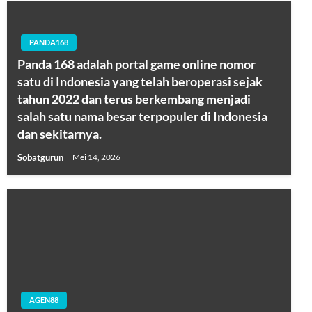
PANDA168
Panda 168 adalah portal game online nomor
satu di Indonesia yang telah beroperasi sejak
tahun 2022 dan terus berkembang menjadi
salah satu nama besar terpopuler di Indonesia
dan sekitarnya.
Sobatgurun
Mei 14, 2026
AGEN88