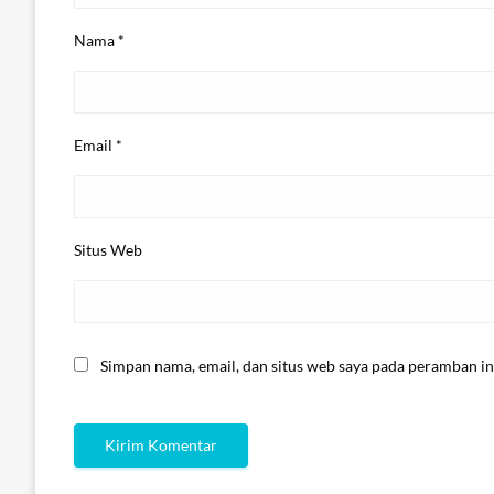
Nama
*
Email
*
Situs Web
Simpan nama, email, dan situs web saya pada peramban in