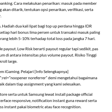
F banking. Cara melakukan penarikan: masuk pada member
an ditarik, tentukan opsi penarikan, verifikasi, serta
.
Hadiah dua kali lipat bagi top up perdana hingga IDR
etiap hari bonus lima persen untuk transaksi masuk paling
urang lebih 5-10% terhadap total loss pada jangka 7 hari.
 payout. Low Risk berarti payout regular tapi sedikit, pas
ium di antara intensitas plus volume payout. Risiko Tinggi
roll large.
em iGaming. Pelajari [Info Selengkapnya]
k”:rel=”noopener noreferrer” demi mengetahui bagaimana
k dalam tiap assignment yang kami selesaikan.
ore serta untuk Samsung lewat install package official
terface responsive, notification instant guna reward serta
s instant pakai biometric atau face recognition.