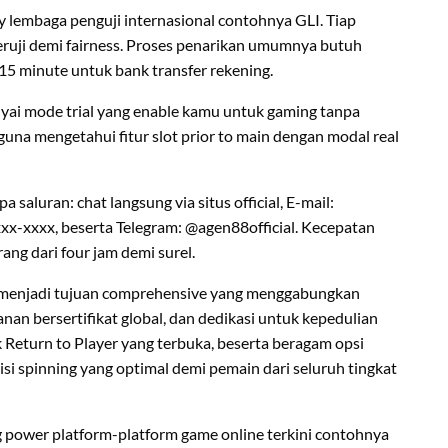
by lembaga penguji internasional contohnya GLI. Tiap
uji demi fairness. Proses penarikan umumnya butuh
15 minute untuk bank transfer rekening.
ai mode trial yang enable kamu untuk gaming tanpa
guna mengetahui fitur slot prior to main dengan modal real
 saluran: chat langsung via situs official, E-mail:
xx-xxxx, beserta Telegram: @agen88official. Kecepatan
ang dari four jam demi surel.
menjadi tujuan comprehensive yang menggabungkan
an bersertifikat global, dan dedikasi untuk kepedulian
 Return to Player yang terbuka, beserta beragam opsi
 spinning yang optimal demi pemain dari seluruh tingkat
g power platform-platform game online terkini contohnya