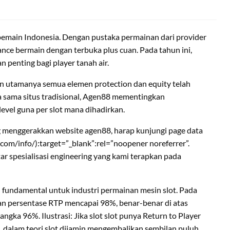
pemain Indonesia. Dengan pustaka permainan dari provider
ce bermain dengan terbuka plus cuan. Pada tahun ini,
 penting bagi player tanah air.
n utamanya semua elemen protection dan equity telah
da sama situs tradisional, Agen88 mementingkan
level guna per slot mana dihadirkan.
 menggerakkan website agen88, harap kunjungi page data
com/info/):target=”_blank”:rel=”noopener noreferrer”.
ar spesialisasi engineering yang kami terapkan pada
n fundamental untuk industri permainan mesin slot. Pada
 persentase RTP mencapai 98%, benar-benar di atas
gka 96%. Ilustrasi: Jika slot slot punya Return to Player
, dalam teori slot dijamin mengembalikan sembilan puluh