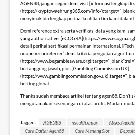
AGEN88, jangan segan demi visit [informasi lengkap di s
(https://kryptowaehrung365.com/info/):target=”_blank”
menyimak bio lengkap perihal keahlian tim kami dalam b
Demi reference extra serta verifikasi data yang kami sa
yang authoritative: [eCOGRA](https://www.ecogra.org)
detail perihal sertifikasi permainan internasional, [iTec
noopener noreferrer” demi kriteria pengujian algorit
(https://www.begambleaware.org):target=”_blank”:rel=
bertanggung jawab, plus [Gambling Commission UK]
(https://www.gamblingcommission.gov.uk):target=”_blan
betting global.
Thanks sudah membaca artikel tentang agen88. Don’t ski
mengutamakan kesenangan di atas profit. Mudah-muda
Tagged:
AGEN88
agen88 aman
Akses Agen8
Cara Daftar Agen88
Cara Menang Slot
Deposit