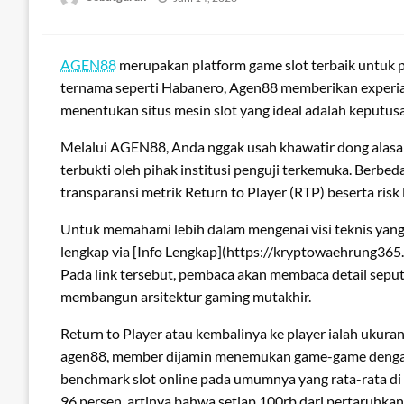
on
AGEN88
merupakan platform game slot terbaik untuk 
ternama seperti Habanero, Agen88 memberikan experian
menentukan situs mesin slot yang ideal adalah keputusan
Melalui AGEN88, Anda nggak usah khawatir dong alasa
terbukti oleh pihak institusi penguji terkemuka. Berbe
transparansi metrik Return to Player (RTP) beserta risk 
Untuk memahami lebih dalam mengenai visi teknis yang
lengkap via [Info Lengkap](https://kryptowaehrung365.
Pada link tersebut, pembaca akan membaca detail seput
membangun arsitektur gaming mutakhir.
Return to Player atau kembalinya ke player ialah ukura
agen88, member dijamin menemukan game-game dengan
benchmark slot online pada umumnya yang rata-rata di an
96 persen, artinya bahwa setiap 100rb dari pertaruhkan