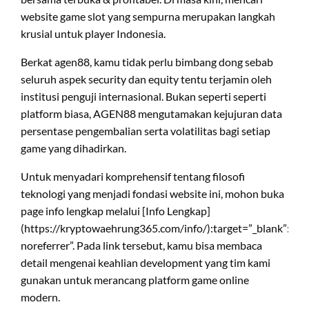
website game slot yang sempurna merupakan langkah
krusial untuk player Indonesia.
Berkat agen88, kamu tidak perlu bimbang dong sebab
seluruh aspek security dan equity tentu terjamin oleh
institusi penguji internasional. Bukan seperti seperti
platform biasa, AGEN88 mengutamakan kejujuran data
persentase pengembalian serta volatilitas bagi setiap
game yang dihadirkan.
Untuk menyadari komprehensif tentang filosofi
teknologi yang menjadi fondasi website ini, mohon buka
page info lengkap melalui [Info Lengkap]
(https://kryptowaehrung365.com/info/):target=”_blank”:rel
noreferrer”. Pada link tersebut, kamu bisa membaca
detail mengenai keahlian development yang tim kami
gunakan untuk merancang platform game online
modern.