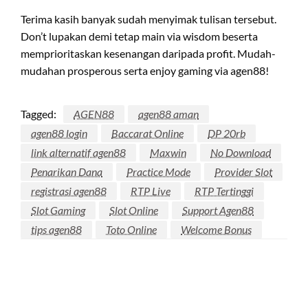
Terima kasih banyak sudah menyimak tulisan tersebut.
Don’t lupakan demi tetap main via wisdom beserta
memprioritaskan kesenangan daripada profit. Mudah-
mudahan prosperous serta enjoy gaming via agen88!
Tagged:
AGEN88
agen88 aman
agen88 login
Baccarat Online
DP 20rb
link alternatif agen88
Maxwin
No Download
Penarikan Dana
Practice Mode
Provider Slot
registrasi agen88
RTP Live
RTP Tertinggi
Slot Gaming
Slot Online
Support Agen88
tips agen88
Toto Online
Welcome Bonus
LEAVE A RESPONSE