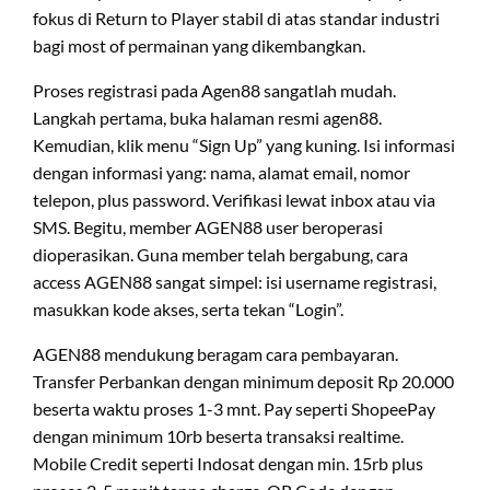
fokus di Return to Player stabil di atas standar industri
bagi most of permainan yang dikembangkan.
Proses registrasi pada Agen88 sangatlah mudah.
Langkah pertama, buka halaman resmi agen88.
Kemudian, klik menu “Sign Up” yang kuning. Isi informasi
dengan informasi yang: nama, alamat email, nomor
telepon, plus password. Verifikasi lewat inbox atau via
SMS. Begitu, member AGEN88 user beroperasi
dioperasikan. Guna member telah bergabung, cara
access AGEN88 sangat simpel: isi username registrasi,
masukkan kode akses, serta tekan “Login”.
AGEN88 mendukung beragam cara pembayaran.
Transfer Perbankan dengan minimum deposit Rp 20.000
beserta waktu proses 1-3 mnt. Pay seperti ShopeePay
dengan minimum 10rb beserta transaksi realtime.
Mobile Credit seperti Indosat dengan min. 15rb plus