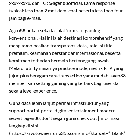
xxxx-xxxx, dan TG: @agen88official. Lama response
typical: less than 2 mnt demi chat beserta less than four
jam bagi e-mail.
Agen88 bukan sekadar platform slot gaming
konvensional. Hal ini ialah destinasi komprehensif yang
mengkombinasikan transparansi data, koleksi title
premium, keamanan berstandar internasional, beserta
komitmen terhadap bermain bertanggung jawab.
Melalui utility misalnya practice mode, metrik RTP yang
jujur, plus beragam cara transaction yang mudah, agen88
memberikan setting gaming yang terbaik bagi user dari
segala level experience.
Guna data lebih lanjut perihal infrastruktur yang
support portal-portal digital entertainment modern
seperti agen88, don’t segan guna check out [informasi
lengkap di sini]
(https://kryptowaehrung365.com/info/):target=”_blank”:rel