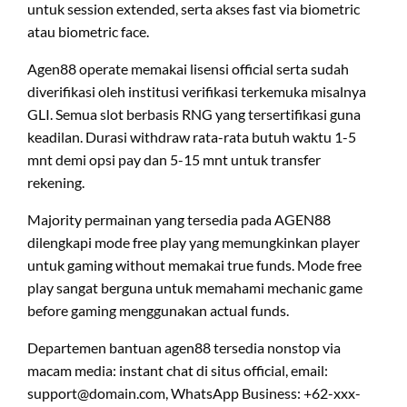
untuk session extended, serta akses fast via biometric
atau biometric face.
Agen88 operate memakai lisensi official serta sudah
diverifikasi oleh institusi verifikasi terkemuka misalnya
GLI. Semua slot berbasis RNG yang tersertifikasi guna
keadilan. Durasi withdraw rata-rata butuh waktu 1-5
mnt demi opsi pay dan 5-15 mnt untuk transfer
rekening.
Majority permainan yang tersedia pada AGEN88
dilengkapi mode free play yang memungkinkan player
untuk gaming without memakai true funds. Mode free
play sangat berguna untuk memahami mechanic game
before gaming menggunakan actual funds.
Departemen bantuan agen88 tersedia nonstop via
macam media: instant chat di situs official, email:
support@domain.com
, WhatsApp Business: +62-xxx-