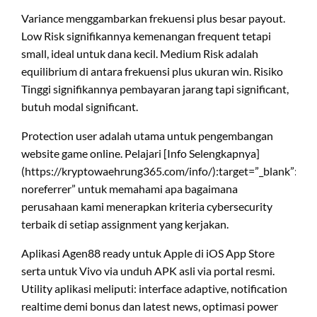
Variance menggambarkan frekuensi plus besar payout.
Low Risk signifikannya kemenangan frequent tetapi
small, ideal untuk dana kecil. Medium Risk adalah
equilibrium di antara frekuensi plus ukuran win. Risiko
Tinggi signifikannya pembayaran jarang tapi significant,
butuh modal significant.
Protection user adalah utama untuk pengembangan
website game online. Pelajari [Info Selengkapnya]
(https://kryptowaehrung365.com/info/):target=”_blank”:rel
noreferrer” untuk memahami apa bagaimana
perusahaan kami menerapkan kriteria cybersecurity
terbaik di setiap assignment yang kerjakan.
Aplikasi Agen88 ready untuk Apple di iOS App Store
serta untuk Vivo via unduh APK asli via portal resmi.
Utility aplikasi meliputi: interface adaptive, notification
realtime demi bonus dan latest news, optimasi power