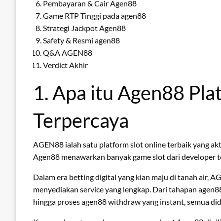
Pembayaran & Cair Agen88
Game RTP Tinggi pada agen88
Strategi Jackpot Agen88
Safety & Resmi agen88
Q&A AGEN88
Verdict Akhir
1. Apa itu Agen88 Pla
Terpercaya
AGEN88 ialah satu platform slot online terbaik yang akt
Agen88 menawarkan banyak game slot dari developer te
Dalam era betting digital yang kian maju di tanah air,
menyediakan service yang lengkap. Dari tahapan agen88 
hingga proses agen88 withdraw yang instant, semua di