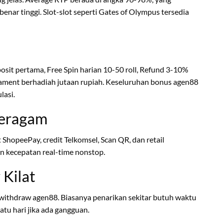
r tinggi. Slot-slot seperti Gates of Olympus tersedia
t
it pertama, Free Spin harian 10-50 roll, Refund 3-10%
nament berhadiah jutaan rupiah. Keseluruhan bonus agen88
lasi.
Beragam
ShopeePay, credit Telkomsel, Scan QR, dan retail
n kecepatan real-time nonstop.
 Kilat
 withdraw agen88. Biasanya penarikan sekitar butuh waktu
atu hari jika ada gangguan.