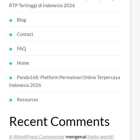
RTP Tertinggi di Indonesia 2026
Blog
Contact
FAQ
Home
Panda168: Platform Permainan Online Terpercaya
Indonesia 2026
Resources
Recent Comments
A WordPress Commenter
mengenai
Hello world!