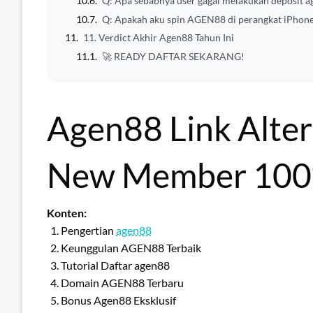
Q: Apa sebabnya user gagal melakukan deposit 
Q: Apakah aku spin AGEN88 di perangkat iPhone
11. Verdict Akhir Agen88 Tahun Ini
🚀 READY DAFTAR SEKARANG!
Agen88 Link Alte
New Member 10
Konten:
Pengertian
agen88
Keunggulan AGEN88 Terbaik
Tutorial Daftar agen88
Domain AGEN88 Terbaru
Bonus Agen88 Eksklusif