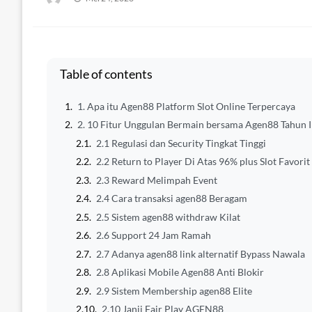
on
Table of contents
1. Apa itu Agen88 Platform Slot Online Terpercaya
2. 10 Fitur Unggulan Bermain bersama Agen88 Tahun I
2.1 Regulasi dan Security Tingkat Tinggi
2.2 Return to Player Di Atas 96% plus Slot Favorit
2.3 Reward Melimpah Event
2.4 Cara transaksi agen88 Beragam
2.5 Sistem agen88 withdraw Kilat
2.6 Support 24 Jam Ramah
2.7 Adanya agen88 link alternatif Bypass Nawala
2.8 Aplikasi Mobile Agen88 Anti Blokir
2.9 Sistem Membership agen88 Elite
2.10 Janji Fair Play AGEN88