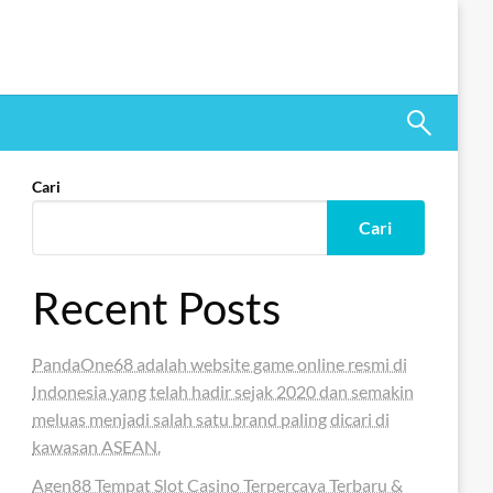
Cari
Cari
Recent Posts
PandaOne68 adalah website game online resmi di
Indonesia yang telah hadir sejak 2020 dan semakin
meluas menjadi salah satu brand paling dicari di
kawasan ASEAN.
Agen88 Tempat Slot Casino Terpercaya Terbaru &