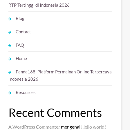
RTP Tertinggi di Indonesia 2026
Blog
Contact
FAQ
Home
Panda168: Platform Permainan Online Terpercaya
Indonesia 2026
Resources
Recent Comments
A WordPress Commenter
mengenai
Hello world!