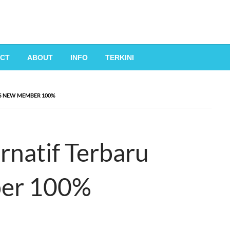
an terlengkap 2026
com
CT
ABOUT
INFO
TERKINI
S NEW MEMBER 100%
natif Terbaru
er 100%