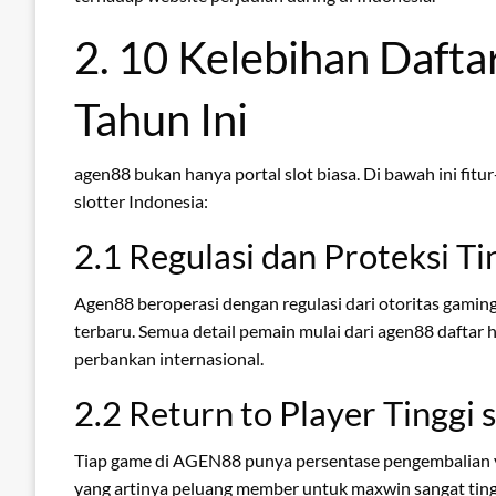
2. 10 Kelebihan Daf
Tahun Ini
agen88 bukan hanya portal slot biasa. Di bawah ini fitur
slotter Indonesia:
2.1 Regulasi dan Proteksi Ti
Agen88 beroperasi dengan regulasi dari otoritas gamin
terbaru. Semua detail pemain mulai dari agen88 daftar 
perbankan internasional.
2.2 Return to Player Tinggi 
Tiap game di AGEN88 punya persentase pengembalian ya
yang artinya peluang member untuk maxwin sangat tingg