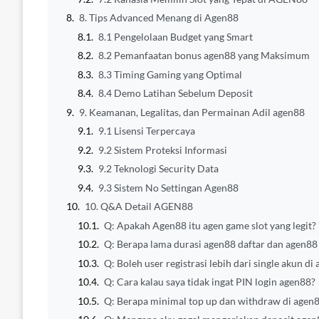
8. Tips Advanced Menang di Agen88
8.1 Pengelolaan Budget yang Smart
8.2 Pemanfaatan bonus agen88 yang Maksimum
8.3 Timing Gaming yang Optimal
8.4 Demo Latihan Sebelum Deposit
9. Keamanan, Legalitas, dan Permainan Adil agen88
9.1 Lisensi Terpercaya
9.2 Sistem Proteksi Informasi
9.2 Teknologi Security Data
9.3 Sistem No Settingan Agen88
10. Q&A Detail AGEN88
Q: Apakah Agen88 itu agen game slot yang legit?
Q: Berapa lama durasi agen88 daftar dan agen88 
Q: Boleh user registrasi lebih dari single akun di
Q: Cara kalau saya tidak ingat PIN login agen88?
Q: Berapa minimal top up dan withdraw di agen