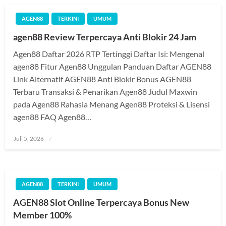
AGEN88
TERKINI
UMUM
agen88 Review Terpercaya Anti Blokir 24 Jam
Agen88 Daftar 2026 RTP Tertinggi Daftar Isi: Mengenal
agen88 Fitur Agen88 Unggulan Panduan Daftar AGEN88
Link Alternatif AGEN88 Anti Blokir Bonus AGEN88
Terbaru Transaksi & Penarikan Agen88 Judul Maxwin
pada Agen88 Rahasia Menang Agen88 Proteksi & Lisensi
agen88 FAQ Agen88…
Posted
Juli 5, 2026
on
AGEN88
TERKINI
UMUM
AGEN88 Slot Online Terpercaya Bonus New
Member 100%