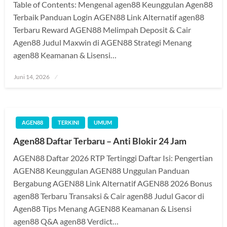
Table of Contents: Mengenal agen88 Keunggulan Agen88
Terbaik Panduan Login AGEN88 Link Alternatif agen88
Terbaru Reward AGEN88 Melimpah Deposit & Cair
Agen88 Judul Maxwin di AGEN88 Strategi Menang
agen88 Keamanan & Lisensi…
Posted
Juni 14, 2026
on
AGEN88
TERKINI
UMUM
Agen88 Daftar Terbaru – Anti Blokir 24 Jam
AGEN88 Daftar 2026 RTP Tertinggi Daftar Isi: Pengertian
AGEN88 Keunggulan AGEN88 Unggulan Panduan
Bergabung AGEN88 Link Alternatif AGEN88 2026 Bonus
agen88 Terbaru Transaksi & Cair agen88 Judul Gacor di
Agen88 Tips Menang AGEN88 Keamanan & Lisensi
agen88 Q&A agen88 Verdict…