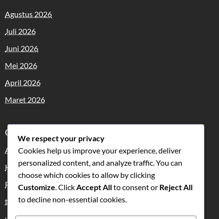
Agustus 2026
Juli 2026
Juni 2026
Mei 2026
April 2026
Maret 2026
Categories
We respect your privacy
Agen88
Cookies help us improve your experience, deliver
personalized content, and analyze traffic. You can
Kripto News
choose which cookies to allow by clicking
Panda168
Customize
. Click
Accept All
to consent or
Reject All
to decline non-essential cookies.
terkini
umum