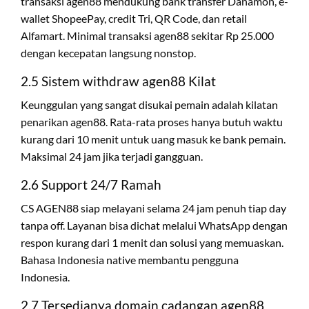
transaksi agen88 mendukung bank transfer Danamon, e-
wallet ShopeePay, credit Tri, QR Code, dan retail
Alfamart. Minimal transaksi agen88 sekitar Rp 25.000
dengan kecepatan langsung nonstop.
2.5 Sistem withdraw agen88 Kilat
Keunggulan yang sangat disukai pemain adalah kilatan
penarikan agen88. Rata-rata proses hanya butuh waktu
kurang dari 10 menit untuk uang masuk ke bank pemain.
Maksimal 24 jam jika terjadi gangguan.
2.6 Support 24/7 Ramah
CS AGEN88 siap melayani selama 24 jam penuh tiap day
tanpa off. Layanan bisa dichat melalui WhatsApp dengan
respon kurang dari 1 menit dan solusi yang memuaskan.
Bahasa Indonesia native membantu pengguna
Indonesia.
2.7 Tersedianya domain cadangan agen88