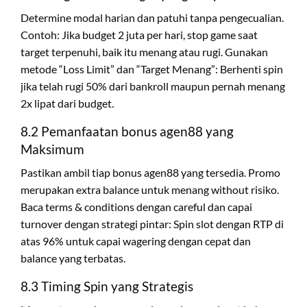
Determine modal harian dan patuhi tanpa pengecualian.
Contoh: Jika budget 2 juta per hari, stop game saat
target terpenuhi, baik itu menang atau rugi. Gunakan
metode “Loss Limit” dan “Target Menang”: Berhenti spin
jika telah rugi 50% dari bankroll maupun pernah menang
2x lipat dari budget.
8.2 Pemanfaatan bonus agen88 yang
Maksimum
Pastikan ambil tiap bonus agen88 yang tersedia. Promo
merupakan extra balance untuk menang without risiko.
Baca terms & conditions dengan careful dan capai
turnover dengan strategi pintar: Spin slot dengan RTP di
atas 96% untuk capai wagering dengan cepat dan
balance yang terbatas.
8.3 Timing Spin yang Strategis