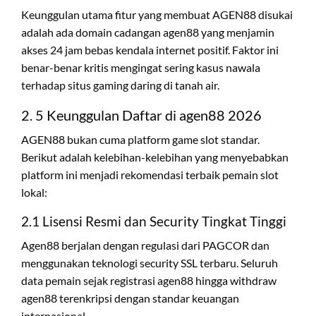
Keunggulan utama fitur yang membuat AGEN88 disukai
adalah ada domain cadangan agen88 yang menjamin
akses 24 jam bebas kendala internet positif. Faktor ini
benar-benar kritis mengingat sering kasus nawala
terhadap situs gaming daring di tanah air.
2. 5 Keunggulan Daftar di agen88 2026
AGEN88 bukan cuma platform game slot standar.
Berikut adalah kelebihan-kelebihan yang menyebabkan
platform ini menjadi rekomendasi terbaik pemain slot
lokal:
2.1 Lisensi Resmi dan Security Tingkat Tinggi
Agen88 berjalan dengan regulasi dari PAGCOR dan
menggunakan teknologi security SSL terbaru. Seluruh
data pemain sejak registrasi agen88 hingga withdraw
agen88 terenkripsi dengan standar keuangan
internasional.