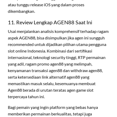
atau tunggu release iOS yang dalam proses
dikembangkan.
11. Review Lengkap AGEN88 Saat Ini
Usai menjalankan analisis komprehensif terhadap ragam
aspek AGEN88, bisa disimpulkan jika agen ini sungguh
recommended untuk dijadikan pilihan utama pengguna
slot online Indonesia. Kombinasi dari sertifikasi
internasional, teknologi security tinggi, RTP permainan
yang adil, ragam promo agen88 yang melimpah,
kenyamanan transaksi agen88 dan withdraw agen88,
serta ketersediaan link alternatif agen88 yang
memastikan masuk selalu, kesemuanya membuat
Agen88 berada di urutan teratas agen game slot
terpercaya tahun ini.
Bagi pemain yang ingin platform yang bebas hanya
memberikan permainan berkualitas, tetapi juga