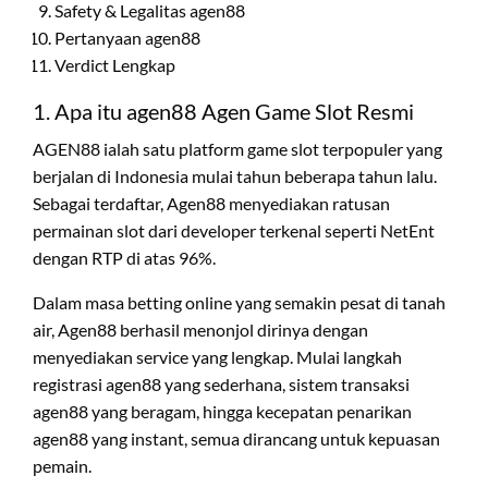
Safety & Legalitas agen88
Pertanyaan agen88
Verdict Lengkap
1. Apa itu agen88 Agen Game Slot Resmi
AGEN88 ialah satu platform game slot terpopuler yang
berjalan di Indonesia mulai tahun beberapa tahun lalu.
Sebagai terdaftar, Agen88 menyediakan ratusan
permainan slot dari developer terkenal seperti NetEnt
dengan RTP di atas 96%.
Dalam masa betting online yang semakin pesat di tanah
air, Agen88 berhasil menonjol dirinya dengan
menyediakan service yang lengkap. Mulai langkah
registrasi agen88 yang sederhana, sistem transaksi
agen88 yang beragam, hingga kecepatan penarikan
agen88 yang instant, semua dirancang untuk kepuasan
pemain.