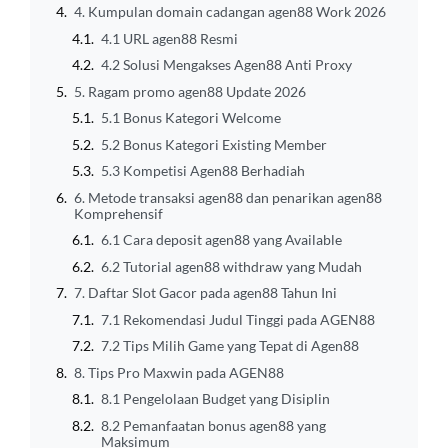
4. Kumpulan domain cadangan agen88 Work 2026
4.1 URL agen88 Resmi
4.2 Solusi Mengakses Agen88 Anti Proxy
5. Ragam promo agen88 Update 2026
5.1 Bonus Kategori Welcome
5.2 Bonus Kategori Existing Member
5.3 Kompetisi Agen88 Berhadiah
6. Metode transaksi agen88 dan penarikan agen88
Komprehensif
6.1 Cara deposit agen88 yang Available
6.2 Tutorial agen88 withdraw yang Mudah
7. Daftar Slot Gacor pada agen88 Tahun Ini
7.1 Rekomendasi Judul Tinggi pada AGEN88
7.2 Tips Milih Game yang Tepat di Agen88
8. Tips Pro Maxwin pada AGEN88
8.1 Pengelolaan Budget yang Disiplin
8.2 Pemanfaatan bonus agen88 yang
Maksimum