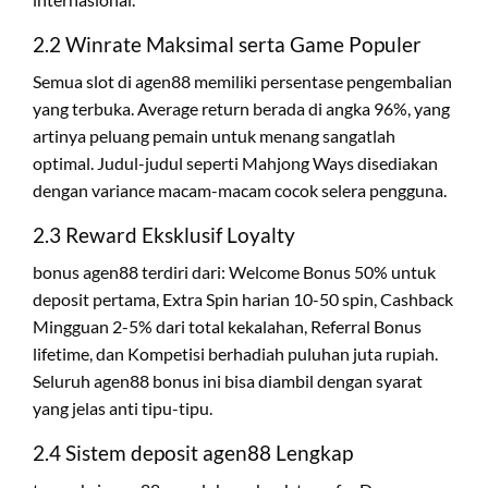
2.2 Winrate Maksimal serta Game Populer
Semua slot di agen88 memiliki persentase pengembalian
yang terbuka. Average return berada di angka 96%, yang
artinya peluang pemain untuk menang sangatlah
optimal. Judul-judul seperti Mahjong Ways disediakan
dengan variance macam-macam cocok selera pengguna.
2.3 Reward Eksklusif Loyalty
bonus agen88 terdiri dari: Welcome Bonus 50% untuk
deposit pertama, Extra Spin harian 10-50 spin, Cashback
Mingguan 2-5% dari total kekalahan, Referral Bonus
lifetime, dan Kompetisi berhadiah puluhan juta rupiah.
Seluruh agen88 bonus ini bisa diambil dengan syarat
yang jelas anti tipu-tipu.
2.4 Sistem deposit agen88 Lengkap