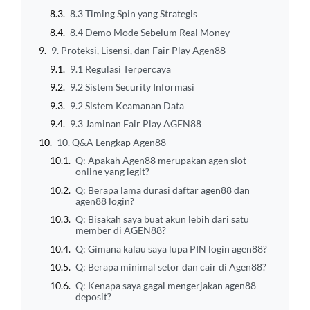
8.3 Timing Spin yang Strategis
8.4 Demo Mode Sebelum Real Money
9. Proteksi, Lisensi, dan Fair Play Agen88
9.1 Regulasi Terpercaya
9.2 Sistem Security Informasi
9.2 Sistem Keamanan Data
9.3 Jaminan Fair Play AGEN88
10. Q&A Lengkap Agen88
Q: Apakah Agen88 merupakan agen slot
online yang legit?
Q: Berapa lama durasi daftar agen88 dan
agen88 login?
Q: Bisakah saya buat akun lebih dari satu
member di AGEN88?
Q: Gimana kalau saya lupa PIN login agen88?
Q: Berapa minimal setor dan cair di Agen88?
Q: Kenapa saya gagal mengerjakan agen88
deposit?