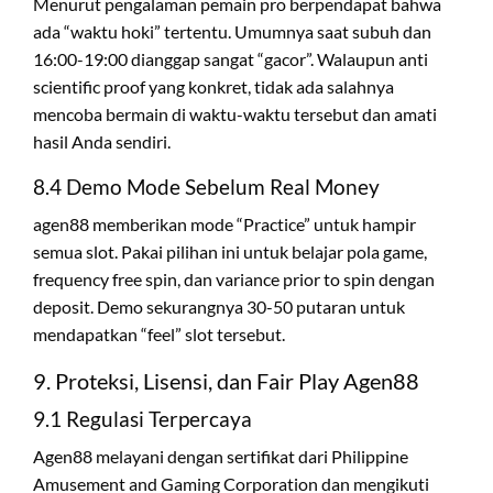
Menurut pengalaman pemain pro berpendapat bahwa
ada “waktu hoki” tertentu. Umumnya saat subuh dan
16:00-19:00 dianggap sangat “gacor”. Walaupun anti
scientific proof yang konkret, tidak ada salahnya
mencoba bermain di waktu-waktu tersebut dan amati
hasil Anda sendiri.
8.4 Demo Mode Sebelum Real Money
agen88 memberikan mode “Practice” untuk hampir
semua slot. Pakai pilihan ini untuk belajar pola game,
frequency free spin, dan variance prior to spin dengan
deposit. Demo sekurangnya 30-50 putaran untuk
mendapatkan “feel” slot tersebut.
9. Proteksi, Lisensi, dan Fair Play Agen88
9.1 Regulasi Terpercaya
Agen88 melayani dengan sertifikat dari Philippine
Amusement and Gaming Corporation dan mengikuti