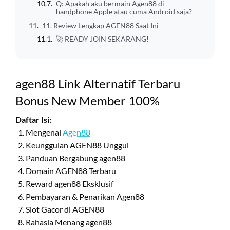
Q: Apakah aku bermain Agen88 di
handphone Apple atau cuma Android saja?
11. Review Lengkap AGEN88 Saat Ini
🚀 READY JOIN SEKARANG!
agen88 Link Alternatif Terbaru
Bonus New Member 100%
Daftar Isi:
Mengenal
Agen88
Keunggulan AGEN88 Unggul
Panduan Bergabung agen88
Domain AGEN88 Terbaru
Reward agen88 Eksklusif
Pembayaran & Penarikan Agen88
Slot Gacor di AGEN88
Rahasia Menang agen88