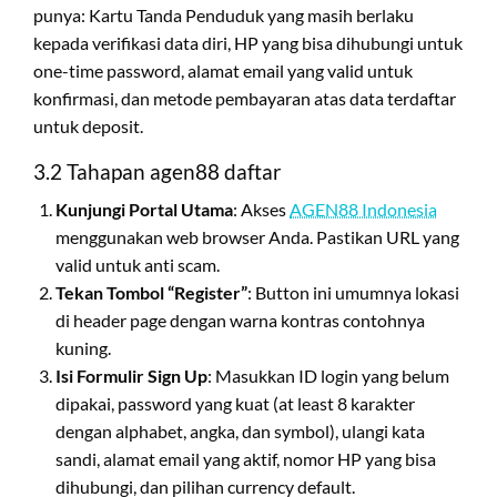
punya: Kartu Tanda Penduduk yang masih berlaku
kepada verifikasi data diri, HP yang bisa dihubungi untuk
one-time password, alamat email yang valid untuk
konfirmasi, dan metode pembayaran atas data terdaftar
untuk deposit.
3.2 Tahapan agen88 daftar
Kunjungi Portal Utama
: Akses
AGEN88 Indonesia
menggunakan web browser Anda. Pastikan URL yang
valid untuk anti scam.
Tekan Tombol “Register”
: Button ini umumnya lokasi
di header page dengan warna kontras contohnya
kuning.
Isi Formulir Sign Up
: Masukkan ID login yang belum
dipakai, password yang kuat (at least 8 karakter
dengan alphabet, angka, dan symbol), ulangi kata
sandi, alamat email yang aktif, nomor HP yang bisa
dihubungi, dan pilihan currency default.