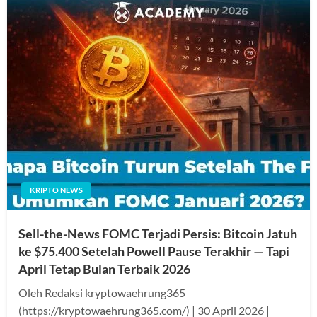
KRIPTO NEWS
Sell-the-News FOMC Terjadi Persis: Bitcoin Jatuh
ke $75.400 Setelah Powell Pause Terakhir — Tapi
April Tetap Bulan Terbaik 2026
Oleh Redaksi kryptowaehrung365
(https://kryptowaehrung365.com/) | 30 April 2026 |