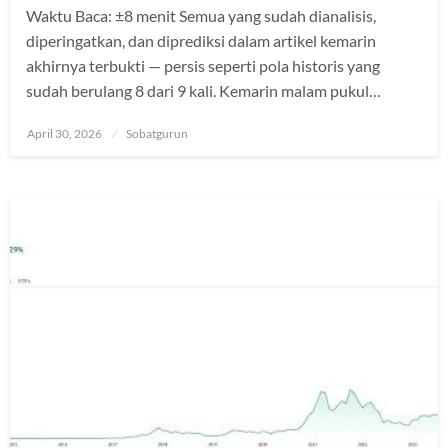
Waktu Baca: ±8 menit Semua yang sudah dianalisis,
diperingatkan, dan diprediksi dalam artikel kemarin
akhirnya terbukti — persis seperti pola historis yang
sudah berulang 8 dari 9 kali. Kemarin malam pukul…
Posted
April 30, 2026
Sobatgurun
on