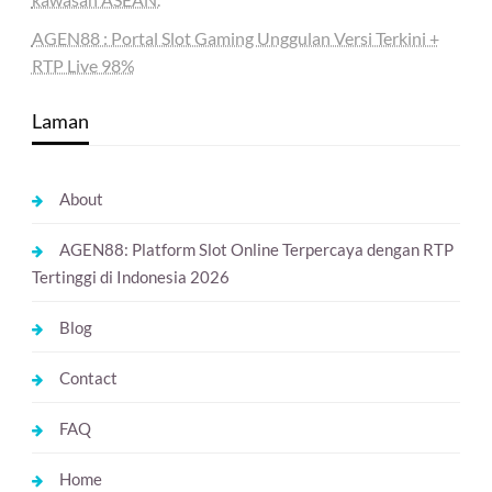
AGEN88 : Portal Slot Gaming Unggulan Versi Terkini +
RTP Live 98%
Laman
About
AGEN88: Platform Slot Online Terpercaya dengan RTP
Tertinggi di Indonesia 2026
Blog
Contact
FAQ
Home