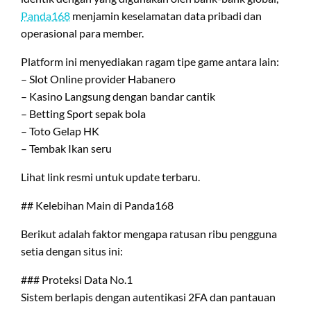
Panda168
menjamin keselamatan data pribadi dan
operasional para member.
Platform ini menyediakan ragam tipe game antara lain:
– Slot Online provider Habanero
– Kasino Langsung dengan bandar cantik
– Betting Sport sepak bola
– Toto Gelap HK
– Tembak Ikan seru
Lihat link resmi untuk update terbaru.
## Kelebihan Main di Panda168
Berikut adalah faktor mengapa ratusan ribu pengguna
setia dengan situs ini:
### Proteksi Data No.1
Sistem berlapis dengan autentikasi 2FA dan pantauan