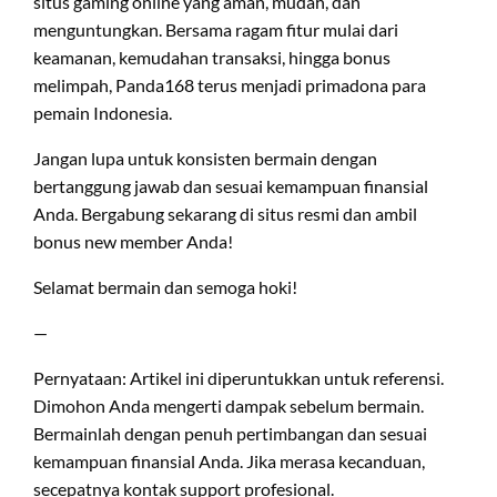
situs gaming online yang aman, mudah, dan
menguntungkan. Bersama ragam fitur mulai dari
keamanan, kemudahan transaksi, hingga bonus
melimpah, Panda168 terus menjadi primadona para
pemain Indonesia.
Jangan lupa untuk konsisten bermain dengan
bertanggung jawab dan sesuai kemampuan finansial
Anda. Bergabung sekarang di situs resmi dan ambil
bonus new member Anda!
Selamat bermain dan semoga hoki!
—
Pernyataan: Artikel ini diperuntukkan untuk referensi.
Dimohon Anda mengerti dampak sebelum bermain.
Bermainlah dengan penuh pertimbangan dan sesuai
kemampuan finansial Anda. Jika merasa kecanduan,
secepatnya kontak support profesional.