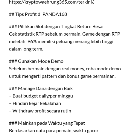
https://kryptowaehrung365.com/terkini/.
## Tips Profit di PANDA168
### Pilihkan Slot dengan Tingkat Return Besar
Cek statistik RTP sebelum bermain. Game dengan RTP
melebihi 96% memiliki peluang menang lebih tinggi
dalam long term.
### Gunakan Mode Demo
Sebelum bermain dengan real money, coba mode demo
untuk mengerti pattern dan bonus game permainan.
### Manage Dana dengan Baik
– Buat budget daily/per minggu
– Hindari kejar kekalahan
– Withdraw profit secara rutin
### Mainkan pada Waktu yang Tepat
Berdasarkan data para pemain, waktu gacor: