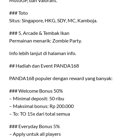
MotoGP, dan Valorant.
### Toto
Situs: Singapore, HKG, SDY, MC, Kamboja.
### 5. Arcade & Tembak Ikan
Permainan menarik: Zombie Party.
Info lebih lanjut di halaman info.
## Hadiah dan Event PANDA168
PANDA168 populer dengan reward yang banyak:
### Welcome Bonus 50%
– Minimal deposit: 50 ribu
– Maksimal bonus: Rp 200.000
– To: TO 15x dari total semua
### Everyday Bonus 5%
– Apply untuk all players