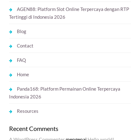
AGEN88: Platform Slot Online Terpercaya dengan RTP
Tertinggi di Indonesia 2026
Blog
Contact
FAQ
Home
Panda168: Platform Permainan Online Terpercaya
Indonesia 2026
Resources
Recent Comments
A WordPress Commenter
mengenai
Hello world!