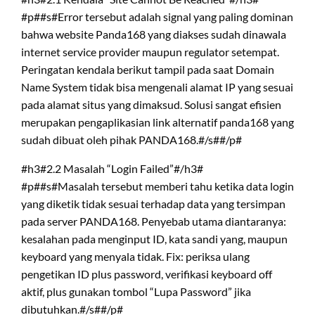
#p##s#Error tersebut adalah signal yang paling dominan
bahwa website Panda168 yang diakses sudah dinawala
internet service provider maupun regulator setempat.
Peringatan kendala berikut tampil pada saat Domain
Name System tidak bisa mengenali alamat IP yang sesuai
pada alamat situs yang dimaksud. Solusi sangat efisien
merupakan pengaplikasian link alternatif panda168 yang
sudah dibuat oleh pihak PANDA168.#/s##/p#
#h3#2.2 Masalah “Login Failed”#/h3#
#p##s#Masalah tersebut memberi tahu ketika data login
yang diketik tidak sesuai terhadap data yang tersimpan
pada server PANDA168. Penyebab utama diantaranya:
kesalahan pada menginput ID, kata sandi yang, maupun
keyboard yang menyala tidak. Fix: periksa ulang
pengetikan ID plus password, verifikasi keyboard off
aktif, plus gunakan tombol “Lupa Password” jika
dibutuhkan.#/s##/p#