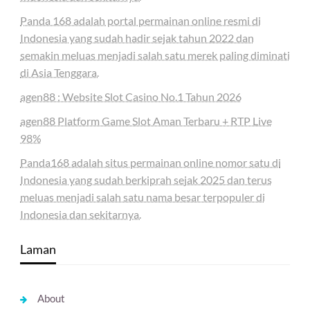
Panda 168 adalah portal permainan online resmi di
Indonesia yang sudah hadir sejak tahun 2022 dan
semakin meluas menjadi salah satu merek paling diminati
di Asia Tenggara.
agen88 : Website Slot Casino No.1 Tahun 2026
agen88 Platform Game Slot Aman Terbaru + RTP Live
98%
Panda168 adalah situs permainan online nomor satu di
Indonesia yang sudah berkiprah sejak 2025 dan terus
meluas menjadi salah satu nama besar terpopuler di
Indonesia dan sekitarnya.
Laman
About