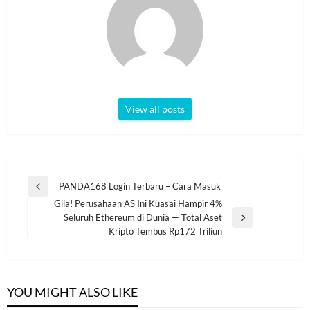
View all posts
Navigasi
PANDA168 Login Terbaru – Cara Masuk
Previous
pos
Gila! Perusahaan AS Ini Kuasai Hampir 4%
Post
Seluruh Ethereum di Dunia — Total Aset
Next
Kripto Tembus Rp172 Triliun
Post
YOU MIGHT ALSO LIKE