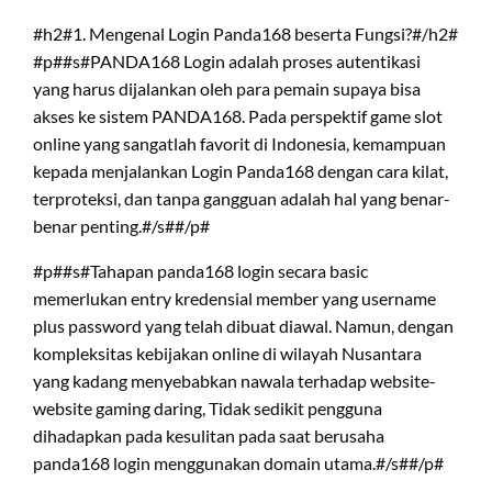
#h2#1. Mengenal Login Panda168 beserta Fungsi?#/h2#
#p##s#PANDA168 Login adalah proses autentikasi
yang harus dijalankan oleh para pemain supaya bisa
akses ke sistem PANDA168. Pada perspektif game slot
online yang sangatlah favorit di Indonesia, kemampuan
kepada menjalankan Login Panda168 dengan cara kilat,
terproteksi, dan tanpa gangguan adalah hal yang benar-
benar penting.#/s##/p#
#p##s#Tahapan panda168 login secara basic
memerlukan entry kredensial member yang username
plus password yang telah dibuat diawal. Namun, dengan
kompleksitas kebijakan online di wilayah Nusantara
yang kadang menyebabkan nawala terhadap website-
website gaming daring, Tidak sedikit pengguna
dihadapkan pada kesulitan pada saat berusaha
panda168 login menggunakan domain utama.#/s##/p#