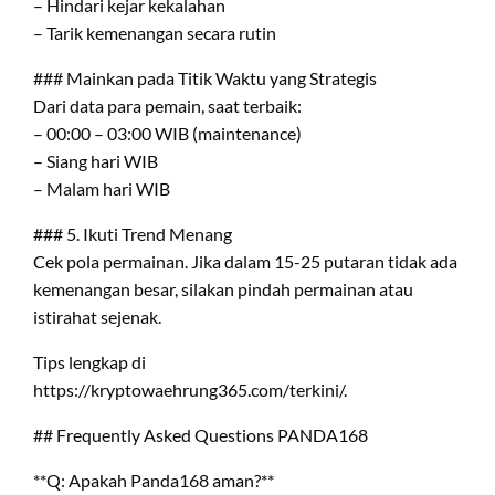
– Hindari kejar kekalahan
– Tarik kemenangan secara rutin
### Mainkan pada Titik Waktu yang Strategis
Dari data para pemain, saat terbaik:
– 00:00 – 03:00 WIB (maintenance)
– Siang hari WIB
– Malam hari WIB
### 5. Ikuti Trend Menang
Cek pola permainan. Jika dalam 15-25 putaran tidak ada
kemenangan besar, silakan pindah permainan atau
istirahat sejenak.
Tips lengkap di
https://kryptowaehrung365.com/terkini/.
## Frequently Asked Questions PANDA168
**Q: Apakah Panda168 aman?**