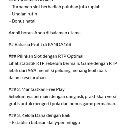
– Turnamen slot berhadiah puluhan juta rupiah
– Undian rutin
– Bonus natal
Ambil bonus Anda di halaman utama.
## Rahasia Profit di PANDA168
### Pilihkan Slot dengan RTP Optimal
Lihat statistik RTP sebelum bermain. Game dengan RTP
lebih dari 96% memiliki peluang menang lebih baik
dalam keseluruhan.
### 2. Manfaatkan Free Play
Sebelumnya bermain dengan uang asli, praktikkan versi
gratis untuk mengerti pola dan bonus game permainan.
### 3. Kelola Dana dengan Baik
– Establish batasan daily/per minggu