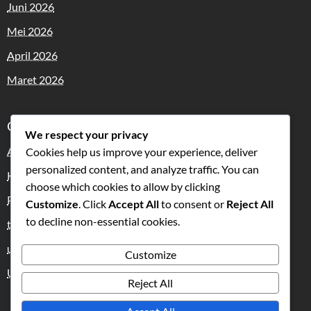
Juni 2026
Mei 2026
April 2026
Maret 2026
Categories
We respect your privacy
Agen88
Cookies help us improve your experience, deliver
personalized content, and analyze traffic. You can
Kripto News
choose which cookies to allow by clicking
Panda168
Customize
. Click
Accept All
to consent or
Reject All
to decline non-essential cookies.
terkini
umum
Customize
Uncategorized
Reject All