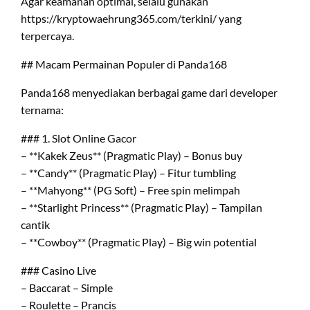
Agar keamanan optimal, selalu gunakan
https://kryptowaehrung365.com/terkini/ yang
terpercaya.
## Macam Permainan Populer di Panda168
Panda168 menyediakan berbagai game dari developer
ternama:
### 1. Slot Online Gacor
– **Kakek Zeus** (Pragmatic Play) – Bonus buy
– **Candy** (Pragmatic Play) – Fitur tumbling
– **Mahyong** (PG Soft) – Free spin melimpah
– **Starlight Princess** (Pragmatic Play) – Tampilan
cantik
– **Cowboy** (Pragmatic Play) – Big win potential
### Casino Live
– Baccarat – Simple
– Roulette – Prancis