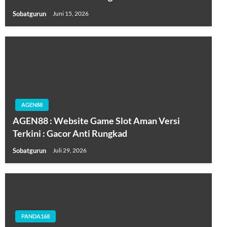
Sobatgurun
Juni 15, 2026
AGEN88
AGEN88 : Website Game Slot Aman Versi
Terkini : Gacor Anti Rungkad
Sobatgurun
Juli 29, 2026
PANDA168