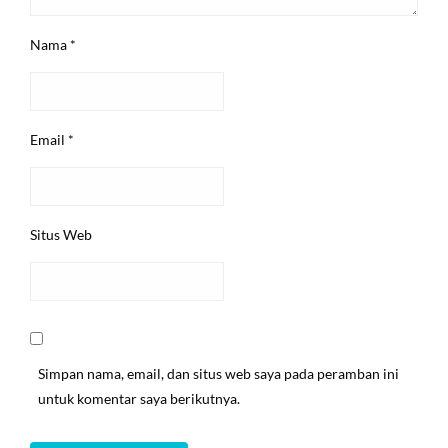
Nama
*
Email
*
Situs Web
Simpan nama, email, dan situs web saya pada peramban ini
untuk komentar saya berikutnya.