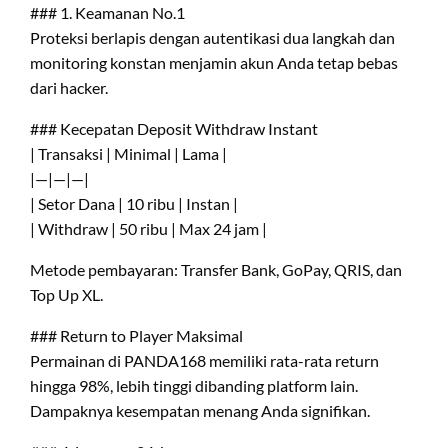
### 1. Keamanan No.1
Proteksi berlapis dengan autentikasi dua langkah dan
monitoring konstan menjamin akun Anda tetap bebas
dari hacker.
### Kecepatan Deposit Withdraw Instant
| Transaksi | Minimal | Lama |
|—|—|—|
| Setor Dana | 10 ribu | Instan |
| Withdraw | 50 ribu | Max 24 jam |
Metode pembayaran: Transfer Bank, GoPay, QRIS, dan
Top Up XL.
### Return to Player Maksimal
Permainan di PANDA168 memiliki rata-rata return
hingga 98%, lebih tinggi dibanding platform lain.
Dampaknya kesempatan menang Anda signifikan.