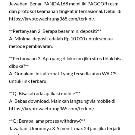
Jawaban: Benar. PANDA168 memiliki PAGCOR resmi
dan protokol keamanan tingkat internasional. Detail di
https://kryptowaehrung365.com/terkini/.
**Pertanyaan 2: Berapa besar min. deposit?**
A: Minimal deposit adalah Rp 10.000 untuk semua
metode pembayaran.
**Pertanyaan 3: Apa yang dilakukan jika situs tidak bisa
dibuka?**
A: Gunakan link alternatif yang tersedia atau WA CS
untuk link terbaru.
**Q: Bisakah ada aplikasi mobile?**
A: Bebas download. Mainkan langsung via mobile di
https://kryptowaehrung365.com/terkini/.
**Q: Berapa lama proses withdraw?**
Jawaban: Umumnya 3-5 menit, max 24 jam jika terjadi