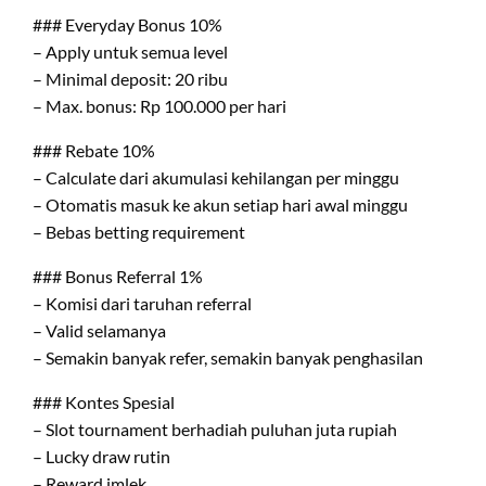
### Everyday Bonus 10%
– Apply untuk semua level
– Minimal deposit: 20 ribu
– Max. bonus: Rp 100.000 per hari
### Rebate 10%
– Calculate dari akumulasi kehilangan per minggu
– Otomatis masuk ke akun setiap hari awal minggu
– Bebas betting requirement
### Bonus Referral 1%
– Komisi dari taruhan referral
– Valid selamanya
– Semakin banyak refer, semakin banyak penghasilan
### Kontes Spesial
– Slot tournament berhadiah puluhan juta rupiah
– Lucky draw rutin
– Reward imlek