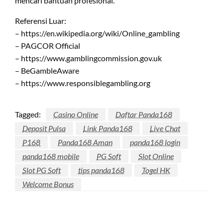
mencari bantuan profesional.
Referensi Luar:
– https://en.wikipedia.org/wiki/Online_gambling
– PAGCOR Official
– https://www.gamblingcommission.gov.uk
– BeGambleAware
– https://www.responsiblegambling.org
Tagged:
Casino Online
Daftar Panda168
Deposit Pulsa
Link Panda168
Live Chat
P168
Panda168 Aman
panda168 login
panda168 mobile
PG Soft
Slot Online
Slot PG Soft
tips panda168
Togel HK
Welcome Bonus