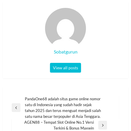
Sobatgurun
View all posts
Navigasi
PandaOne68 adalah situs game online nomor
satu di Indonesia yang sudah hadir sejak
pos
Previous
tahun 2025 dan terus menguat menjadi salah
Post
satu nama besar terpopuler di Asia Tenggara.
AGEN88 – Tempat Slot Online No.1 Versi
Next
Terkini & Bonus Maxwin