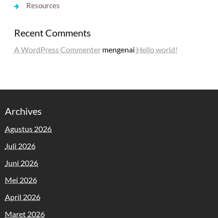
Resources
Recent Comments
A WordPress Commenter
mengenai
Hello world!
Archives
Agustus 2026
Juli 2026
Juni 2026
Mei 2026
April 2026
Maret 2026