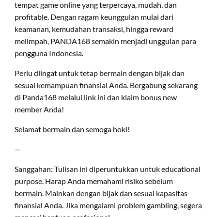
tempat game online yang terpercaya, mudah, dan
profitable. Dengan ragam keunggulan mulai dari
keamanan, kemudahan transaksi, hingga reward
melimpah, PANDA168 semakin menjadi unggulan para
pengguna Indonesia.
Perlu diingat untuk tetap bermain dengan bijak dan
sesuai kemampuan finansial Anda. Bergabung sekarang
di Panda168 melalui link ini dan klaim bonus new
member Anda!
Selamat bermain dan semoga hoki!
—
Sanggahan: Tulisan ini diperuntukkan untuk educational
purpose. Harap Anda memahami risiko sebelum
bermain. Mainkan dengan bijak dan sesuai kapasitas
finansial Anda. Jika mengalami problem gambling, segera