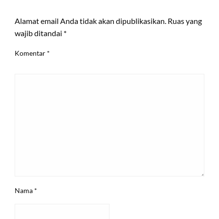
LEAVE A RESPONSE
Alamat email Anda tidak akan dipublikasikan.
Ruas yang
wajib ditandai
*
Komentar
*
Nama
*