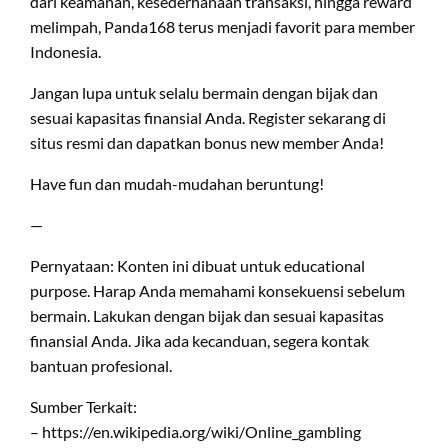
dari keamanan, kesederhanaan transaksi, hingga reward
melimpah, Panda168 terus menjadi favorit para member
Indonesia.
Jangan lupa untuk selalu bermain dengan bijak dan
sesuai kapasitas finansial Anda. Register sekarang di
situs resmi dan dapatkan bonus new member Anda!
Have fun dan mudah-mudahan beruntung!
—
Pernyataan: Konten ini dibuat untuk educational
purpose. Harap Anda memahami konsekuensi sebelum
bermain. Lakukan dengan bijak dan sesuai kapasitas
finansial Anda. Jika ada kecanduan, segera kontak
bantuan profesional.
Sumber Terkait:
– https://en.wikipedia.org/wiki/Online_gambling