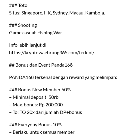
### Toto
Situs: Singapore, HK, Sydney, Macau, Kamboja.
### Shooting
Game casual: Fishing War.
Info lebih lanjut di
https://kryptowaehrung365.com/terkini/.
## Bonus dan Event Panda168
PANDA168 terkenal dengan reward yang melimpah:
### Bonus New Member 50%
– Minimal deposit: 50rb
– Max. bonus: Rp 200.000
– To: TO 20x dari jumlah DP+bonus
### Everyday Bonus 10%
– Berlaku untuk semua member