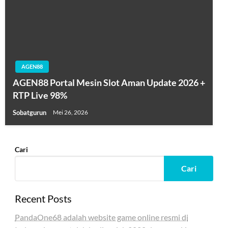
AGEN88
AGEN88 Portal Mesin Slot Aman Update 2026 +
RTP Live 98%
Sobatgurun
Mei 26, 2026
Cari
Cari
Recent Posts
PandaOne68 adalah website game online resmi di