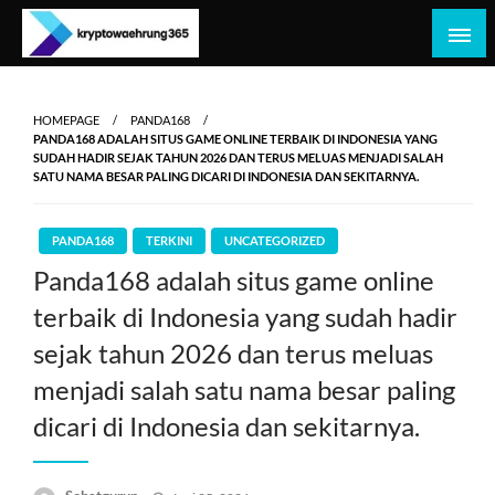
Skip
to
content
kryptowaehrung365.com situs informasi kripto terbaik dan
kryptowaehrung365.com
terlengkap 2026
HOMEPAGE
PANDA168
PANDA168 ADALAH SITUS GAME ONLINE TERBAIK DI INDONESIA YANG
SUDAH HADIR SEJAK TAHUN 2026 DAN TERUS MELUAS MENJADI SALAH
SATU NAMA BESAR PALING DICARI DI INDONESIA DAN SEKITARNYA.
PANDA168
TERKINI
UNCATEGORIZED
Panda168 adalah situs game online
terbaik di Indonesia yang sudah hadir
sejak tahun 2026 dan terus meluas
menjadi salah satu nama besar paling
dicari di Indonesia dan sekitarnya.
Posted