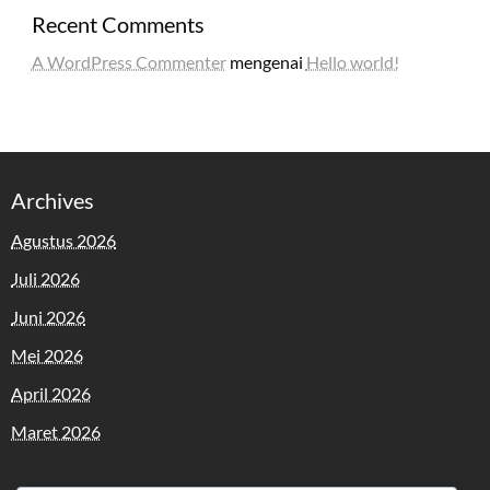
Recent Comments
A WordPress Commenter
mengenai
Hello world!
Archives
Agustus 2026
Juli 2026
Juni 2026
Mei 2026
April 2026
Maret 2026