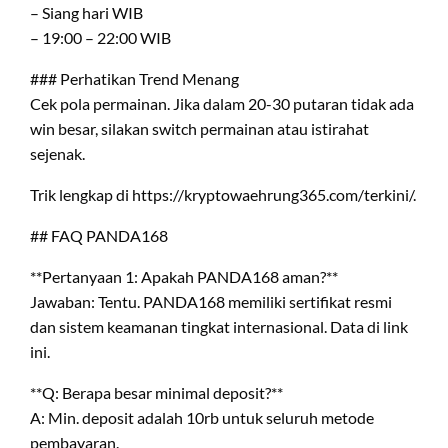
– Siang hari WIB
– 19:00 – 22:00 WIB
### Perhatikan Trend Menang
Cek pola permainan. Jika dalam 20-30 putaran tidak ada
win besar, silakan switch permainan atau istirahat
sejenak.
Trik lengkap di https://kryptowaehrung365.com/terkini/.
## FAQ PANDA168
**Pertanyaan 1: Apakah PANDA168 aman?**
Jawaban: Tentu. PANDA168 memiliki sertifikat resmi
dan sistem keamanan tingkat internasional. Data di link
ini.
**Q: Berapa besar minimal deposit?**
A: Min. deposit adalah 10rb untuk seluruh metode
pembayaran.