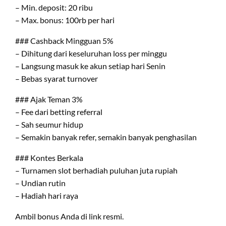
– Min. deposit: 20 ribu
– Max. bonus: 100rb per hari
### Cashback Mingguan 5%
– Dihitung dari keseluruhan loss per minggu
– Langsung masuk ke akun setiap hari Senin
– Bebas syarat turnover
### Ajak Teman 3%
– Fee dari betting referral
– Sah seumur hidup
– Semakin banyak refer, semakin banyak penghasilan
### Kontes Berkala
– Turnamen slot berhadiah puluhan juta rupiah
– Undian rutin
– Hadiah hari raya
Ambil bonus Anda di link resmi.