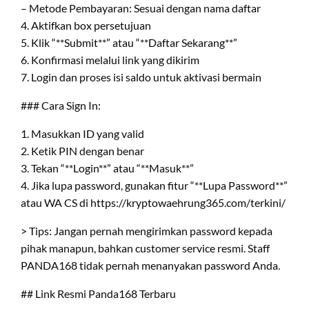
– Metode Pembayaran: Sesuai dengan nama daftar
4. Aktifkan box persetujuan
5. Klik “**Submit**” atau “**Daftar Sekarang**”
6. Konfirmasi melalui link yang dikirim
7. Login dan proses isi saldo untuk aktivasi bermain
### Cara Sign In:
1. Masukkan ID yang valid
2. Ketik PIN dengan benar
3. Tekan “**Login**” atau “**Masuk**”
4. Jika lupa password, gunakan fitur “**Lupa Password**”
atau WA CS di https://kryptowaehrung365.com/terkini/
> Tips: Jangan pernah mengirimkan password kepada
pihak manapun, bahkan customer service resmi. Staff
PANDA168 tidak pernah menanyakan password Anda.
## Link Resmi Panda168 Terbaru