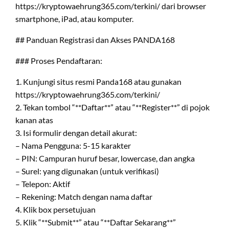
https://kryptowaehrung365.com/terkini/ dari browser
smartphone, iPad, atau komputer.
## Panduan Registrasi dan Akses PANDA168
### Proses Pendaftaran:
1. Kunjungi situs resmi Panda168 atau gunakan
https://kryptowaehrung365.com/terkini/
2. Tekan tombol “**Daftar**” atau “**Register**” di pojok
kanan atas
3. Isi formulir dengan detail akurat:
– Nama Pengguna: 5-15 karakter
– PIN: Campuran huruf besar, lowercase, dan angka
– Surel: yang digunakan (untuk verifikasi)
– Telepon: Aktif
– Rekening: Match dengan nama daftar
4. Klik box persetujuan
5. Klik “**Submit**” atau “**Daftar Sekarang**”