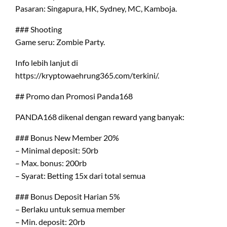
Pasaran: Singapura, HK, Sydney, MC, Kamboja.
### Shooting
Game seru: Zombie Party.
Info lebih lanjut di
https://kryptowaehrung365.com/terkini/.
## Promo dan Promosi Panda168
PANDA168 dikenal dengan reward yang banyak:
### Bonus New Member 20%
– Minimal deposit: 50rb
– Max. bonus: 200rb
– Syarat: Betting 15x dari total semua
### Bonus Deposit Harian 5%
– Berlaku untuk semua member
– Min. deposit: 20rb