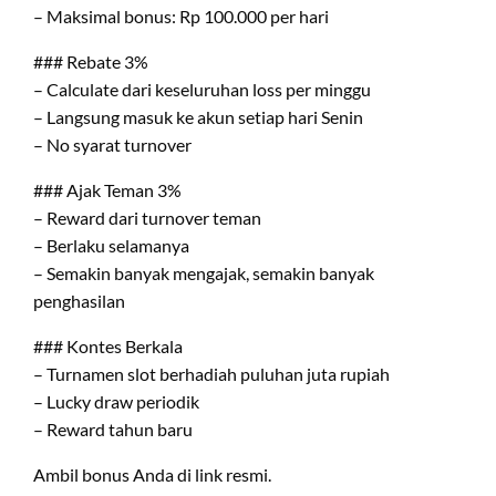
– Maksimal bonus: Rp 100.000 per hari
### Rebate 3%
– Calculate dari keseluruhan loss per minggu
– Langsung masuk ke akun setiap hari Senin
– No syarat turnover
### Ajak Teman 3%
– Reward dari turnover teman
– Berlaku selamanya
– Semakin banyak mengajak, semakin banyak
penghasilan
### Kontes Berkala
– Turnamen slot berhadiah puluhan juta rupiah
– Lucky draw periodik
– Reward tahun baru
Ambil bonus Anda di link resmi.