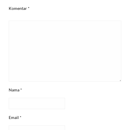
Komentar
*
Nama
*
Email
*