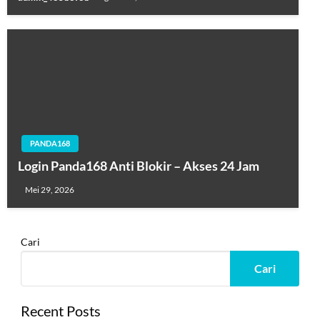
PANDA168
Login Panda168 Anti Blokir – Akses 24 Jam
Mei 29, 2026
Cari
Cari
Recent Posts