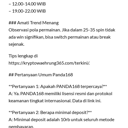
– 12.00-14.00 WIB
– 19.00-22.00 WIB
### Amati Trend Menang
Observasi pola permainan. Jika dalam 25-35 spin tidak
ada win signifikan, bisa switch permainan atau break
sejenak.
Tips lengkap di
https://kryptowaehrung365.com/terkini/.
## Pertanyaan Umum Panda168
**Pertanyaan 1: Apakah PANDA168 terpercaya?**
A: Ya. PANDA168 memiliki lisensi resmi dan protokol
keamanan tingkat internasional. Data di link ini.
**Pertanyaan 2: Berapa minimal deposit?**
A: Minimal deposit adalah 10rb untuk seluruh metode
pembayaran.