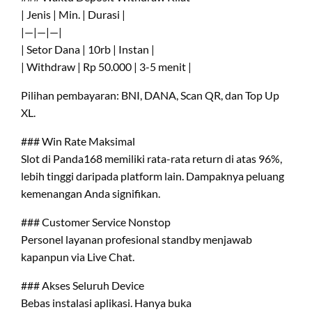
| Jenis | Min. | Durasi |
|—|—|—|
| Setor Dana | 10rb | Instan |
| Withdraw | Rp 50.000 | 3-5 menit |
Pilihan pembayaran: BNI, DANA, Scan QR, dan Top Up
XL.
### Win Rate Maksimal
Slot di Panda168 memiliki rata-rata return di atas 96%,
lebih tinggi daripada platform lain. Dampaknya peluang
kemenangan Anda signifikan.
### Customer Service Nonstop
Personel layanan profesional standby menjawab
kapanpun via Live Chat.
### Akses Seluruh Device
Bebas instalasi aplikasi. Hanya buka