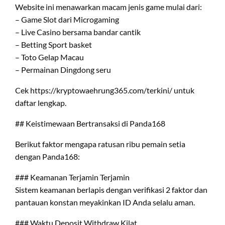
Website ini menawarkan macam jenis game mulai dari:
– Game Slot dari Microgaming
– Live Casino bersama bandar cantik
– Betting Sport basket
– Toto Gelap Macau
– Permainan Dingdong seru
Cek https://kryptowaehrung365.com/terkini/ untuk
daftar lengkap.
## Keistimewaan Bertransaksi di Panda168
Berikut faktor mengapa ratusan ribu pemain setia
dengan Panda168:
### Keamanan Terjamin Terjamin
Sistem keamanan berlapis dengan verifikasi 2 faktor dan
pantauan konstan meyakinkan ID Anda selalu aman.
### Waktu Deposit Withdraw Kilat