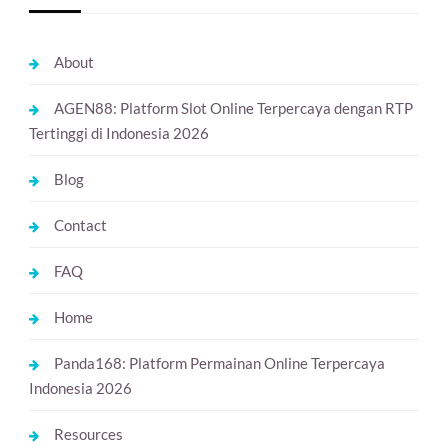
About
AGEN88: Platform Slot Online Terpercaya dengan RTP
Tertinggi di Indonesia 2026
Blog
Contact
FAQ
Home
Panda168: Platform Permainan Online Terpercaya
Indonesia 2026
Resources