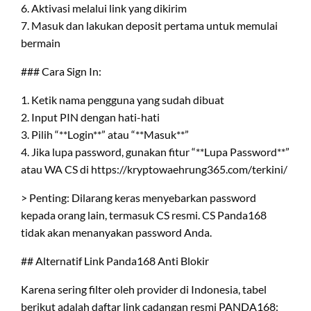
6. Aktivasi melalui link yang dikirim
7. Masuk dan lakukan deposit pertama untuk memulai
bermain
### Cara Sign In:
1. Ketik nama pengguna yang sudah dibuat
2. Input PIN dengan hati-hati
3. Pilih “**Login**” atau “**Masuk**”
4. Jika lupa password, gunakan fitur “**Lupa Password**”
atau WA CS di https://kryptowaehrung365.com/terkini/
> Penting: Dilarang keras menyebarkan password
kepada orang lain, termasuk CS resmi. CS Panda168
tidak akan menanyakan password Anda.
## Alternatif Link Panda168 Anti Blokir
Karena sering filter oleh provider di Indonesia, tabel
berikut adalah daftar link cadangan resmi PANDA168: