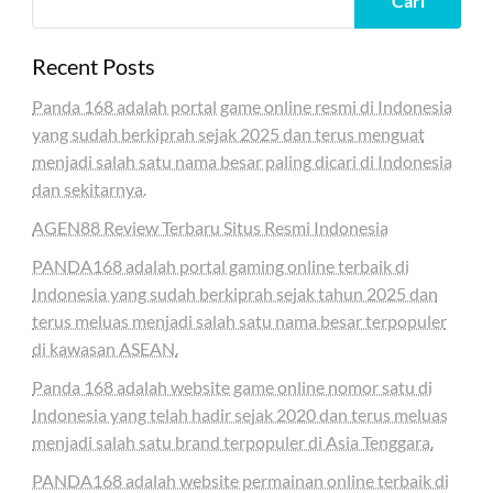
Cari
Recent Posts
Panda 168 adalah portal game online resmi di Indonesia
yang sudah berkiprah sejak 2025 dan terus menguat
menjadi salah satu nama besar paling dicari di Indonesia
dan sekitarnya.
AGEN88 Review Terbaru Situs Resmi Indonesia
PANDA168 adalah portal gaming online terbaik di
Indonesia yang sudah berkiprah sejak tahun 2025 dan
terus meluas menjadi salah satu nama besar terpopuler
di kawasan ASEAN.
Panda 168 adalah website game online nomor satu di
Indonesia yang telah hadir sejak 2020 dan terus meluas
menjadi salah satu brand terpopuler di Asia Tenggara.
PANDA168 adalah website permainan online terbaik di