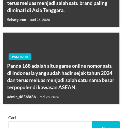
terus meluas menjadi salah satu brand paling
diminati di Asia Tenggara.
Sobatgurun
Juni 26, 2026
PANDA168
Panda 168 adalah situs game online nomor satu
di Indonesia yang sudah hadir sejak tahun 2024
dan terus meluas menjadi salah satu nama besar
terpopuler di kawasan ASEAN.
admin_485b8f8b
Mei 28, 2026
Cari