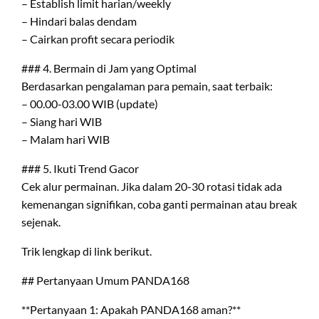
– Establish limit harian/weekly
– Hindari balas dendam
– Cairkan profit secara periodik
### 4. Bermain di Jam yang Optimal
Berdasarkan pengalaman para pemain, saat terbaik:
– 00.00-03.00 WIB (update)
– Siang hari WIB
– Malam hari WIB
### 5. Ikuti Trend Gacor
Cek alur permainan. Jika dalam 20-30 rotasi tidak ada
kemenangan signifikan, coba ganti permainan atau break
sejenak.
Trik lengkap di link berikut.
## Pertanyaan Umum PANDA168
**Pertanyaan 1: Apakah PANDA168 aman?**