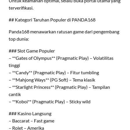
Untuk keamanan optimal, selalu buka portal utama yang
terverifikasi.
## Kategori Taruhan Populer di PANDA168
Panda168 menawarkan ratusan game dari pengembang
top dunia:
### Slot Game Populer
– **Gates of Olympus** (Pragmatic Play) – Volatilitas
tinggi
– **Candy** (Pragmatic Play) – Fitur tumbling
– **Mahjong Ways** (PG Soft) – Tema klasik
– **Starlight Princess** (Pragmatic Play) – Tampilan
cantik
– **Koboi** (Pragmatic Play) – Sticky wild
### Kasino Langsung
– Baccarat – Fast game
– Rolet – Amerika