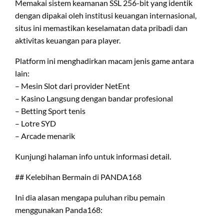
Memakai sistem keamanan SSL 256-bit yang identik
dengan dipakai oleh institusi keuangan internasional,
situs ini memastikan keselamatan data pribadi dan
aktivitas keuangan para player.
Platform ini menghadirkan macam jenis game antara
lain:
– Mesin Slot dari provider NetEnt
– Kasino Langsung dengan bandar profesional
– Betting Sport tenis
– Lotre SYD
– Arcade menarik
Kunjungi halaman info untuk informasi detail.
## Kelebihan Bermain di PANDA168
Ini dia alasan mengapa puluhan ribu pemain
menggunakan Panda168: