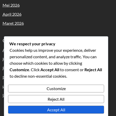
Mei 2026
April 2026
Maret 2026
Categories
We respect your privacy
Agen88
Cookies help us improve your experience, deliver
personalized content, and analyze traffic. You can
Kripto News
choose which cookies to allow by clicking
Panda168
Customize
. Click
Accept All
to consent or
Reject All
to decline non-essential cookies.
terkini
umum
Customize
Uncategorized
Reject All
Accept All
English