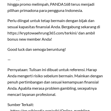
hingga promo melimpah, PANDA168 terus menjadi
pilihan primadona para pengguna Indonesia.
Perlu diingat untuk tetap bermain dengan bijak dan
sesuai kapasitas finansial Anda. Bergabung sekarang di
https://kryptowaehrung365.com/terkini/ dan ambil
bonus new member Anda!
Good luck dan semoga beruntung!
—
Pernyataan: Tulisan ini dibuat untuk referensi. Harap
Anda mengerti risiko sebelum bermain. Mainkan dengan
penuh pertimbangan dan sesuai kemampuan finansial
Anda. Apabila merasa problem gambling, secepatnya
mencari layanan profesional.
Sumber Terkait:
– https://en.wikipedia.org/wiki/Online_gambling