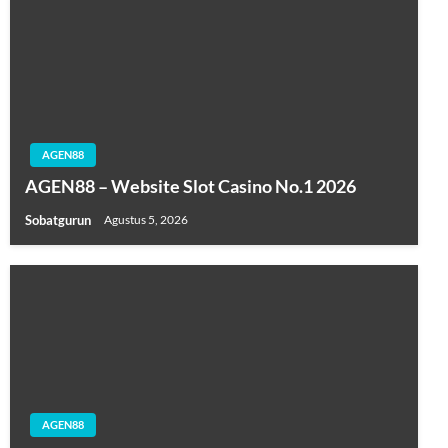
AGEN88
AGEN88 – Website Slot Casino No.1 2026
Sobatgurun
Agustus 5, 2026
AGEN88