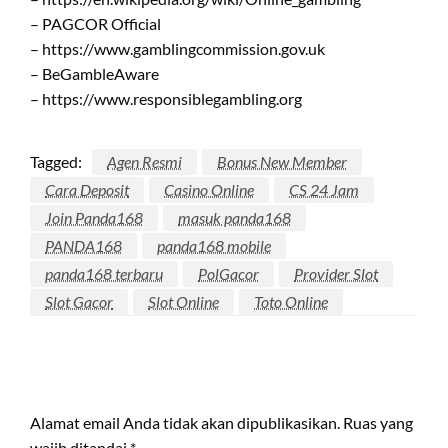
– PAGCOR Official
– https://www.gamblingcommission.gov.uk
– BeGambleAware
– https://www.responsiblegambling.org
Tagged:
Agen Resmi
Bonus New Member
Cara Deposit
Casino Online
CS 24 Jam
Join Panda168
masuk panda168
PANDA168
panda168 mobile
panda168 terbaru
PolGacor
Provider Slot
Slot Gacor
Slot Online
Toto Online
LEAVE A RESPONSE
Alamat email Anda tidak akan dipublikasikan.
Ruas yang
wajib ditandai
*