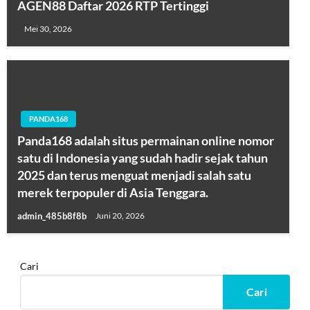
AGEN88 Daftar 2026 RTP Tertinggi
Mei 30, 2026
PANDA168
Panda168 adalah situs permainan online nomor
satu di Indonesia yang sudah hadir sejak tahun
2025 dan terus menguat menjadi salah satu
merek terpopuler di Asia Tenggara.
admin_485b8f8b
Juni 20, 2026
Cari
Cari