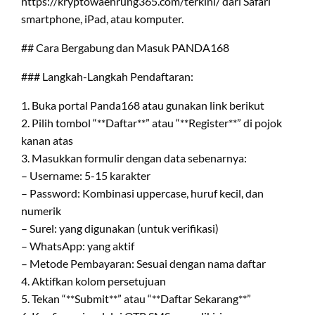
https://kryptowaehrung365.com/terkini/ dari Safari
smartphone, iPad, atau komputer.
## Cara Bergabung dan Masuk PANDA168
### Langkah-Langkah Pendaftaran:
1. Buka portal Panda168 atau gunakan link berikut
2. Pilih tombol “**Daftar**” atau “**Register**” di pojok
kanan atas
3. Masukkan formulir dengan data sebenarnya:
– Username: 5-15 karakter
– Password: Kombinasi uppercase, huruf kecil, dan
numerik
– Surel: yang digunakan (untuk verifikasi)
– WhatsApp: yang aktif
– Metode Pembayaran: Sesuai dengan nama daftar
4. Aktifkan kolom persetujuan
5. Tekan “**Submit**” atau “**Daftar Sekarang**”