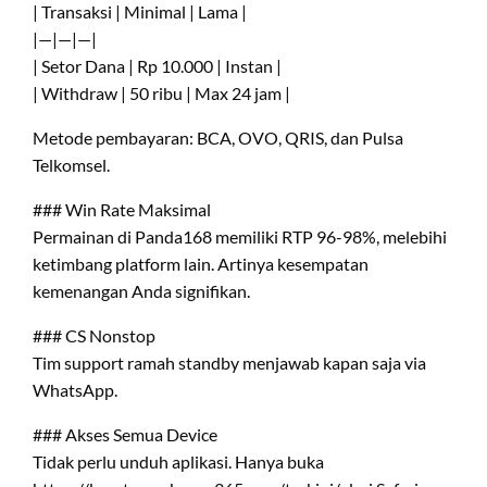
| Transaksi | Minimal | Lama |
|—|—|—|
| Setor Dana | Rp 10.000 | Instan |
| Withdraw | 50 ribu | Max 24 jam |
Metode pembayaran: BCA, OVO, QRIS, dan Pulsa
Telkomsel.
### Win Rate Maksimal
Permainan di Panda168 memiliki RTP 96-98%, melebihi
ketimbang platform lain. Artinya kesempatan
kemenangan Anda signifikan.
### CS Nonstop
Tim support ramah standby menjawab kapan saja via
WhatsApp.
### Akses Semua Device
Tidak perlu unduh aplikasi. Hanya buka