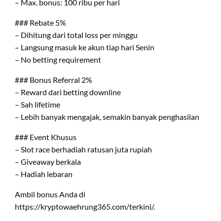
– Max. bonus: 100 ribu per hari
### Rebate 5%
– Dihitung dari total loss per minggu
– Langsung masuk ke akun tiap hari Senin
– No betting requirement
### Bonus Referral 2%
– Reward dari betting downline
– Sah lifetime
– Lebih banyak mengajak, semakin banyak penghasilan
### Event Khusus
– Slot race berhadiah ratusan juta rupiah
– Giveaway berkala
– Hadiah lebaran
Ambil bonus Anda di
https://kryptowaehrung365.com/terkini/.