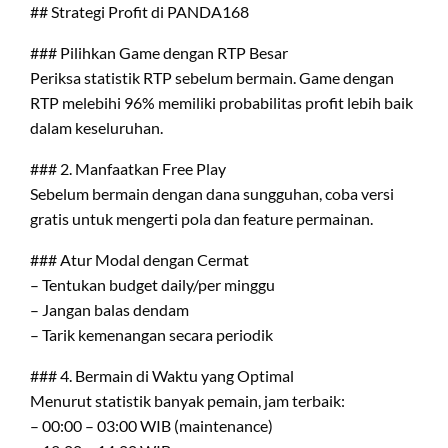
## Strategi Profit di PANDA168
### Pilihkan Game dengan RTP Besar
Periksa statistik RTP sebelum bermain. Game dengan
RTP melebihi 96% memiliki probabilitas profit lebih baik
dalam keseluruhan.
### 2. Manfaatkan Free Play
Sebelum bermain dengan dana sungguhan, coba versi
gratis untuk mengerti pola dan feature permainan.
### Atur Modal dengan Cermat
– Tentukan budget daily/per minggu
– Jangan balas dendam
– Tarik kemenangan secara periodik
### 4. Bermain di Waktu yang Optimal
Menurut statistik banyak pemain, jam terbaik:
– 00:00 – 03:00 WIB (maintenance)