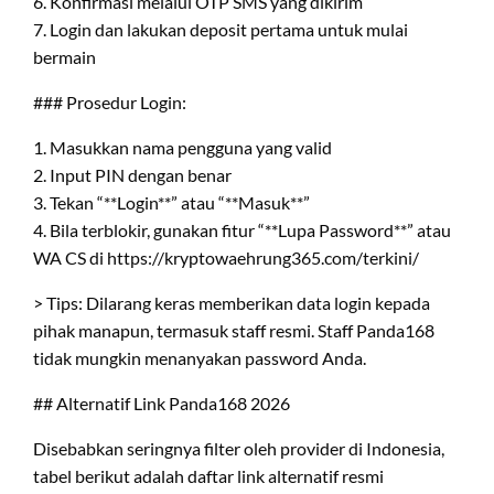
6. Konfirmasi melalui OTP SMS yang dikirim
7. Login dan lakukan deposit pertama untuk mulai
bermain
### Prosedur Login:
1. Masukkan nama pengguna yang valid
2. Input PIN dengan benar
3. Tekan “**Login**” atau “**Masuk**”
4. Bila terblokir, gunakan fitur “**Lupa Password**” atau
WA CS di https://kryptowaehrung365.com/terkini/
> Tips: Dilarang keras memberikan data login kepada
pihak manapun, termasuk staff resmi. Staff Panda168
tidak mungkin menanyakan password Anda.
## Alternatif Link Panda168 2026
Disebabkan seringnya filter oleh provider di Indonesia,
tabel berikut adalah daftar link alternatif resmi