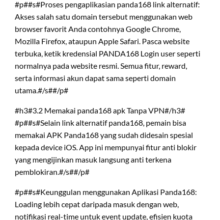
#p##s#Proses pengaplikasian panda168 link alternatif:
Akses salah satu domain tersebut menggunakan web
browser favorit Anda contohnya Google Chrome,
Mozilla Firefox, ataupun Apple Safari. Pasca website
terbuka, ketik kredensial PANDA168 Login user seperti
normalnya pada website resmi. Semua fitur, reward,
serta informasi akun dapat sama seperti domain
utama.#/s##/p#
#h3#3.2 Memakai panda168 apk Tanpa VPN#/h3#
#p##s#Selain link alternatif panda168, pemain bisa
memakai APK Panda168 yang sudah didesain spesial
kepada device iOS. App ini mempunyai fitur anti blokir
yang mengijinkan masuk langsung anti terkena
pemblokiran.#/s##/p#
#p##s#Keunggulan menggunakan Aplikasi Panda168:
Loading lebih cepat daripada masuk dengan web,
notifikasi real-time untuk event update, efisien kuota