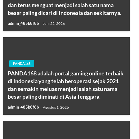
dan terus menguat menjadi salah satu nama
besar paling dicari di Indonesia dan sekitarnya.
admin_485b8f8b
Juni 22, 2026
PANDA168
PANDA168 adalah portal gaming online terbaik
di Indonesia yang telah beroperasi sejak 2021
dan semakin meluas menjadi salah satu nama
besar paling diminati di Asia Tenggara.
admin_485b8f8b
Agustus 1, 2026