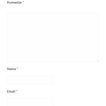
Komentar
*
Nama
*
Email
*