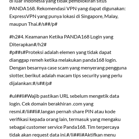
di luar Indonesia yang tidak pemblokiran situs
PANDA168. Rekomendasi VPN yang dapat digunakan:
ExpressVPN yang punya lokasi di Singapore, Malay,
maupun Thai.#/s##/p#
#h2#4. Keamanan Ketika PANDA168 Login yang
Diterapkan#/h2#
#p##s#Proteksi adalah elemen yang tidak dapat
dianggap remeh ketika melakukan panda168 login.
Dengan besarnya case scam yang menyerang pengguna
slotter, berikut adalah macam tips security yang perlu
dijalankan:#/s##/p#
#ul##li#Wajib pastikan URL sebelum mengetik data
login. Cek domain berakhiran .com yang
resmi.#/li##li#Jangan pernah share PIN atau kode
verifikasi kepada orang lain, termasuk yang mengaku
sebagai customer service Panda168. Tim terpercaya
tidak akan request data ini.#/li##li#Aktifkan menu