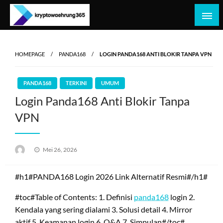
Skip
to
content
kryptowaehrung365.com situs informasi kripto terbaik dan
kryptowaehrung365.com
terlengkap 2026
HOMEPAGE
PANDA168
LOGIN PANDA168 ANTI BLOKIR TANPA VPN
PANDA168
TERKINI
UMUM
Login Panda168 Anti Blokir Tanpa
VPN
Posted
Mei 26, 2026
on
#h1#PANDA168 Login 2026 Link Alternatif Resmi#/h1#
#toc#Table of Contents: 1. Definisi
panda168
login 2.
Kendala yang sering dialami 3. Solusi detail 4. Mirror
aktif 5. Keamanan login 6. Q&A 7. Simpulan#/toc#