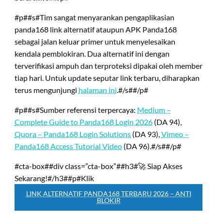
#p##s#Tim sangat menyarankan pengaplikasian
panda168 link alternatif ataupun APK Panda168
sebagai jalan keluar primer untuk menyelesaikan
kendala pemblokiran. Dua alternatif ini dengan
terverifikasi ampuh dan terproteksi dipakai oleh member
tiap hari. Untuk update seputar link terbaru, diharapkan
terus mengunjungi
halaman ini
.#/s##/p#
#p##s#Sumber referensi terpercaya:
Medium –
Complete Guide to Panda168 Login 2026
(DA 94),
Quora – Panda168 Login Solutions
(DA 93),
Vimeo –
Panda168 Access Tutorial Video
(DA 96).#/s##/p#
#cta-box##div class=”cta-box”##h3#🚀 Siap Akses
Sekarang!#/h3##p#Klik
LINK ALTERNATIF PANDA168 TERBARU 2026 – ANTI
BLOKIR