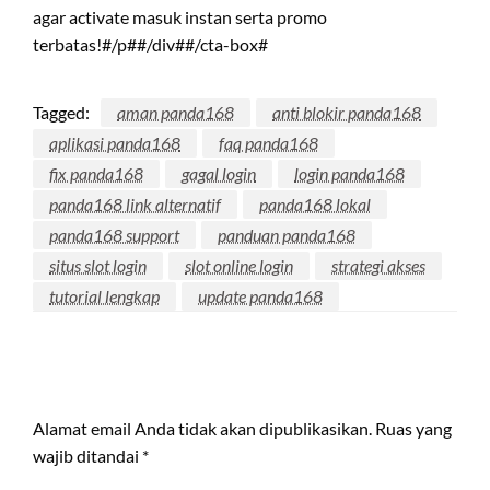
agar activate masuk instan serta promo
terbatas!#/p##/div##/cta-box#
Tagged:
aman panda168
anti blokir panda168
aplikasi panda168
faq panda168
fix panda168
gagal login
login panda168
panda168 link alternatif
panda168 lokal
panda168 support
panduan panda168
situs slot login
slot online login
strategi akses
tutorial lengkap
update panda168
LEAVE A RESPONSE
Alamat email Anda tidak akan dipublikasikan.
Ruas yang
wajib ditandai
*