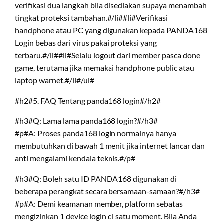
verifikasi dua langkah bila disediakan supaya menambah
tingkat proteksi tambahan.#/li##li#Verifikasi
handphone atau PC yang digunakan kepada PANDA168
Login bebas dari virus pakai proteksi yang
terbaru.#/li##li#Selalu logout dari member pasca done
game, terutama jika memakai handphone public atau
laptop warnet.#/li#/ul#
#h2#5. FAQ Tentang panda168 login#/h2#
#h3#Q: Lama lama panda168 login?#/h3#
#p#A: Proses panda168 login normalnya hanya
membutuhkan di bawah 1 menit jika internet lancar dan
anti mengalami kendala teknis.#/p#
#h3#Q: Boleh satu ID PANDA168 digunakan di
beberapa perangkat secara bersamaan-samaan?#/h3#
#p#A: Demi keamanan member, platform sebatas
mengizinkan 1 device login di satu moment. Bila Anda