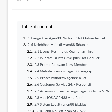
on
Table of contents
1. Pengertian Agen88 Platform Slot Online Terbaik
2. 5 Kelebihan Main di Agen88 Tahun Ini
2.1 Lisensi Resmi plus Keamanan Tinggi
2.2 Winrate Di Atas 96% plus Slot Populer
2.3 Promo Beragam New Member
2.4 Metode transaksi agen88 Lengkap
2.5 Proses withdraw agen88 Kilat
2.6 Customer Service 24/7 Responsif
2.7 Adanya domain cadangan agen88 Tanpa VPN
2.8 App iOS AGEN88 Anti Blokir
2.9 Sistem Loyalty agen88 Eksklusif
2.10 Janji No Settingan AGEN88