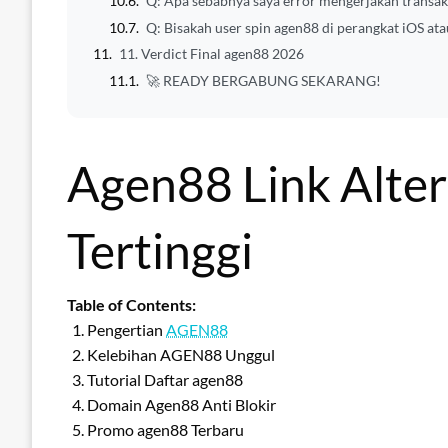
Q: Apa sebabnya saya error mengerjakan transak
Q: Bisakah user spin agen88 di perangkat iOS at
11. Verdict Final agen88 2026
🚀 READY BERGABUNG SEKARANG!
Agen88 Link Alter
Tertinggi
Table of Contents:
Pengertian
AGEN88
Kelebihan AGEN88 Unggul
Tutorial Daftar agen88
Domain Agen88 Anti Blokir
Promo agen88 Terbaru