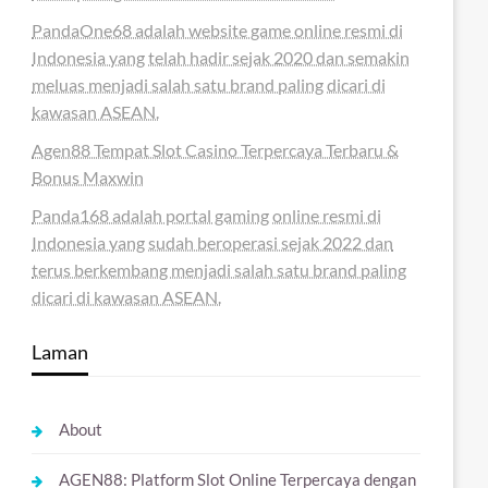
PandaOne68 adalah website game online resmi di
Indonesia yang telah hadir sejak 2020 dan semakin
meluas menjadi salah satu brand paling dicari di
kawasan ASEAN.
Agen88 Tempat Slot Casino Terpercaya Terbaru &
Bonus Maxwin
Panda168 adalah portal gaming online resmi di
Indonesia yang sudah beroperasi sejak 2022 dan
terus berkembang menjadi salah satu brand paling
dicari di kawasan ASEAN.
Laman
About
AGEN88: Platform Slot Online Terpercaya dengan