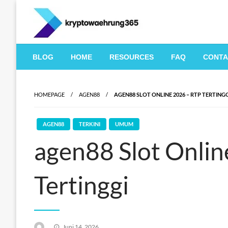
Skip
to
content
kryptowaehrung365.com situs informasi kripto terbaik d
kryptowaehrung365.
BLOG
HOME
RESOURCES
FAQ
CONTA
HOMEPAGE
AGEN88
AGEN88 SLOT ONLINE 2026 – RTP TERTING
AGEN88
TERKINI
UMUM
agen88 Slot Onli
Tertinggi
Posted
Juni 14, 2026