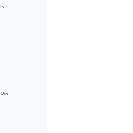
gin
n-One