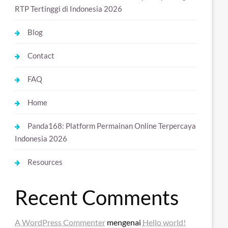
RTP Tertinggi di Indonesia 2026
Blog
Contact
FAQ
Home
Panda168: Platform Permainan Online Terpercaya
Indonesia 2026
Resources
Recent Comments
A WordPress Commenter
mengenai
Hello world!