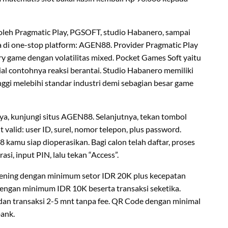
leh Pragmatic Play, PGSOFT, studio Habanero, sampai
a di one-stop platform: AGEN88. Provider Pragmatic Play
y game dengan volatilitas mixed. Pocket Games Soft yaitu
al contohnya reaksi berantai. Studio Habanero memiliki
ggi melebihi standar industri demi sebagian besar game
a, kunjungi situs AGEN88. Selanjutnya, tekan tombol
 valid: user ID, surel, nomor telepon, plus password.
8 kamu siap dioperasikan. Bagi calon telah daftar, proses
si, input PIN, lalu tekan “Access”.
ning dengan minimum setor IDR 20K plus kecepatan
 dengan minimum IDR 10K beserta transaksi seketika.
an transaksi 2-5 mnt tanpa fee. QR Code dengan minimal
bank.