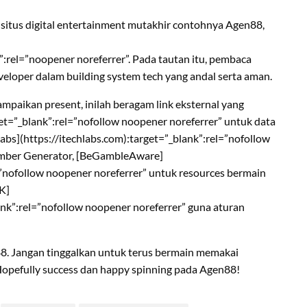
-situs digital entertainment mutakhir contohnya Agen88,
:rel=”noopener noreferrer”. Pada tautan itu, pembaca
eloper dalam building system tech yang andal serta aman.
sampaikan present, inilah beragam link eksternal yang
t=”_blank”:rel=”nofollow noopener noreferrer” untuk data
Labs](https://itechlabs.com):target=”_blank”:rel=”nofollow
umber Generator, [BeGambleAware]
”nofollow noopener noreferrer” untuk resources bermain
K]
nk”:rel=”nofollow noopener noreferrer” guna aturan
88. Jangan tinggalkan untuk terus bermain memakai
 Hopefully success dan happy spinning pada Agen88!