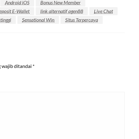
Android iOS
Bonus New Member
eposit E-Wallet
link alternatif agen88
Live Chat
tinggi
Sensational Win
Situs Terpercaya
 wajib ditandai
*