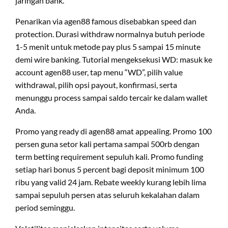
jaringan bank.
Penarikan via agen88 famous disebabkan speed dan
protection. Durasi withdraw normalnya butuh periode
1-5 menit untuk metode pay plus 5 sampai 15 minute
demi wire banking. Tutorial mengeksekusi WD: masuk ke
account agen88 user, tap menu “WD”, pilih value
withdrawal, pilih opsi payout, konfirmasi, serta
menunggu process sampai saldo tercair ke dalam wallet
Anda.
Promo yang ready di agen88 amat appealing. Promo 100
persen guna setor kali pertama sampai 500rb dengan
term betting requirement sepuluh kali. Promo funding
setiap hari bonus 5 percent bagi deposit minimum 100
ribu yang valid 24 jam. Rebate weekly kurang lebih lima
sampai sepuluh persen atas seluruh kekalahan dalam
period seminggu.