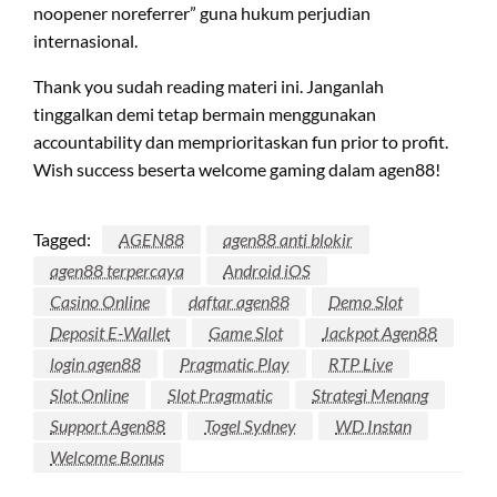
noopener noreferrer” guna hukum perjudian
internasional.
Thank you sudah reading materi ini. Janganlah
tinggalkan demi tetap bermain menggunakan
accountability dan memprioritaskan fun prior to profit.
Wish success beserta welcome gaming dalam agen88!
Tagged:
AGEN88
agen88 anti blokir
agen88 terpercaya
Android iOS
Casino Online
daftar agen88
Demo Slot
Deposit E-Wallet
Game Slot
Jackpot Agen88
login agen88
Pragmatic Play
RTP Live
Slot Online
Slot Pragmatic
Strategi Menang
Support Agen88
Togel Sydney
WD Instan
Welcome Bonus