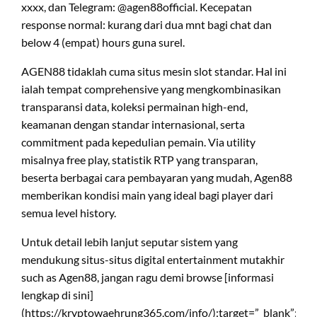
xxxx, dan Telegram: @agen88official. Kecepatan
response normal: kurang dari dua mnt bagi chat dan
below 4 (empat) hours guna surel.
AGEN88 tidaklah cuma situs mesin slot standar. Hal ini
ialah tempat comprehensive yang mengkombinasikan
transparansi data, koleksi permainan high-end,
keamanan dengan standar internasional, serta
commitment pada kepedulian pemain. Via utility
misalnya free play, statistik RTP yang transparan,
beserta berbagai cara pembayaran yang mudah, Agen88
memberikan kondisi main yang ideal bagi player dari
semua level history.
Untuk detail lebih lanjut seputar sistem yang
mendukung situs-situs digital entertainment mutakhir
such as Agen88, jangan ragu demi browse [informasi
lengkap di sini]
(https://kryptowaehrung365.com/info/):target=”_blank”:rel