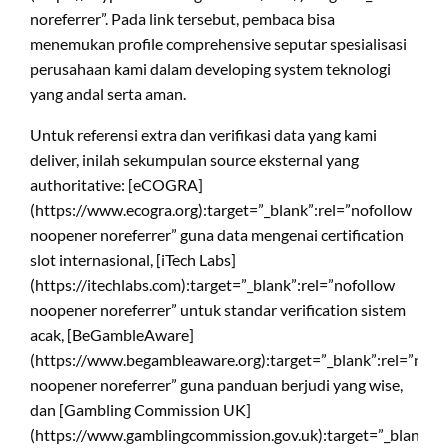
noreferrer”. Pada link tersebut, pembaca bisa
menemukan profile comprehensive seputar spesialisasi
perusahaan kami dalam developing system teknologi
yang andal serta aman.
Untuk referensi extra dan verifikasi data yang kami
deliver, inilah sekumpulan source eksternal yang
authoritative: [eCOGRA]
(https://www.ecogra.org):target=”_blank”:rel=”nofollow
noopener noreferrer” guna data mengenai certification
slot internasional, [iTech Labs]
(https://itechlabs.com):target=”_blank”:rel=”nofollow
noopener noreferrer” untuk standar verification sistem
acak, [BeGambleAware]
(https://www.begambleaware.org):target=”_blank”:rel=”nofo
noopener noreferrer” guna panduan berjudi yang wise,
dan [Gambling Commission UK]
(https://www.gamblingcommission.gov.uk):target=”_blank”:r