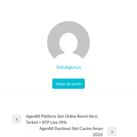
Sobatgurun
View all posts
Navigasi
Agen88 Platform Slot Online Resmi Versi
Previous
Terkini + RTP Live 98%
pos
Post
Agen88 Destinasi Slot Casino Aman
Next
2026