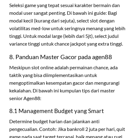
Seleksi game yang tepat sesuai karakter bermain dan
modal user sangat penting. Di bawah ini guide: Bagi
modal kecil (kurang dari sejuta), select slot dengan
volatilitas med-low untuk seringnya menang yang lebih
tinggi. Untuk modal large (lebih dari 5jt), select judul
variance tinggi untuk chance jackpot yang extra tinggi.
8. Panduan Master Gacor pada agen88
Meskipun slot online adalah permainan chance, ada
taktik yang bisa diimplementasikan untuk
mengoptimalkan kesempatan gacor dan mengurangi
kekalahan. Di bawah ini kumpulan tips dari master
senior Agen88:
8.1 Management Budget yang Smart
Determine budget harian dan jalankan anti
pengecualian. Contoh: Jika bankroll 2 juta per hari, quit
game pada saat target tercapai, baik menang atau rugi.