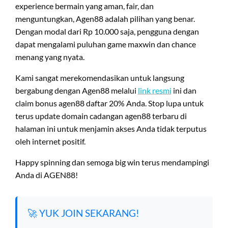
experience bermain yang aman, fair, dan
menguntungkan, Agen88 adalah pilihan yang benar.
Dengan modal dari Rp 10.000 saja, pengguna dengan
dapat mengalami puluhan game maxwin dan chance
menang yang nyata.
Kami sangat merekomendasikan untuk langsung
bergabung dengan Agen88 melalui
link resmi
ini dan
claim bonus agen88 daftar 20% Anda. Stop lupa untuk
terus update domain cadangan agen88 terbaru di
halaman ini untuk menjamin akses Anda tidak terputus
oleh internet positif.
Happy spinning dan semoga big win terus mendampingi
Anda di AGEN88!
🚀 YUK JOIN SEKARANG!