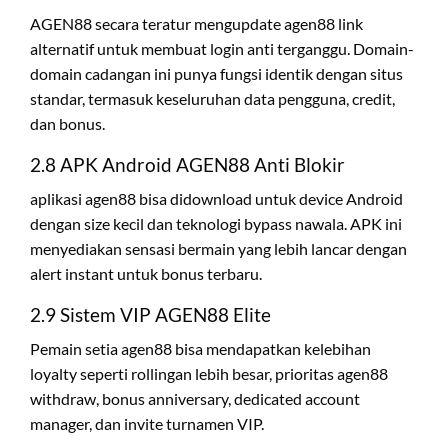
AGEN88 secara teratur mengupdate agen88 link
alternatif untuk membuat login anti terganggu. Domain-
domain cadangan ini punya fungsi identik dengan situs
standar, termasuk keseluruhan data pengguna, credit,
dan bonus.
2.8 APK Android AGEN88 Anti Blokir
aplikasi agen88 bisa didownload untuk device Android
dengan size kecil dan teknologi bypass nawala. APK ini
menyediakan sensasi bermain yang lebih lancar dengan
alert instant untuk bonus terbaru.
2.9 Sistem VIP AGEN88 Elite
Pemain setia agen88 bisa mendapatkan kelebihan
loyalty seperti rollingan lebih besar, prioritas agen88
withdraw, bonus anniversary, dedicated account
manager, dan invite turnamen VIP.