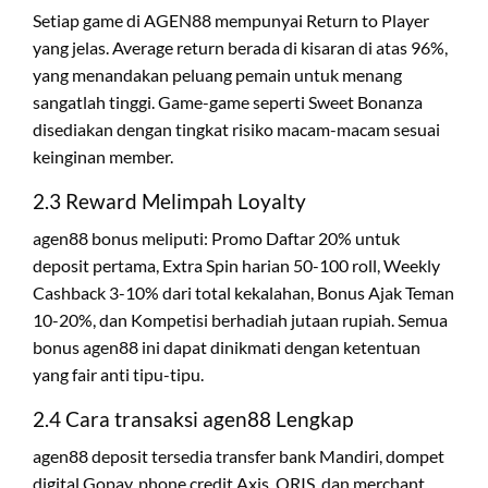
Setiap game di AGEN88 mempunyai Return to Player
yang jelas. Average return berada di kisaran di atas 96%,
yang menandakan peluang pemain untuk menang
sangatlah tinggi. Game-game seperti Sweet Bonanza
disediakan dengan tingkat risiko macam-macam sesuai
keinginan member.
2.3 Reward Melimpah Loyalty
agen88 bonus meliputi: Promo Daftar 20% untuk
deposit pertama, Extra Spin harian 50-100 roll, Weekly
Cashback 3-10% dari total kekalahan, Bonus Ajak Teman
10-20%, dan Kompetisi berhadiah jutaan rupiah. Semua
bonus agen88 ini dapat dinikmati dengan ketentuan
yang fair anti tipu-tipu.
2.4 Cara transaksi agen88 Lengkap
agen88 deposit tersedia transfer bank Mandiri, dompet
digital Gopay, phone credit Axis, QRIS, dan merchant