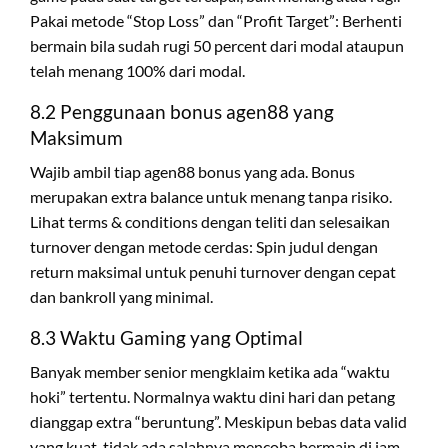
Pakai metode “Stop Loss” dan “Profit Target”: Berhenti
bermain bila sudah rugi 50 percent dari modal ataupun
telah menang 100% dari modal.
8.2 Penggunaan bonus agen88 yang
Maksimum
Wajib ambil tiap agen88 bonus yang ada. Bonus
merupakan extra balance untuk menang tanpa risiko.
Lihat terms & conditions dengan teliti dan selesaikan
turnover dengan metode cerdas: Spin judul dengan
return maksimal untuk penuhi turnover dengan cepat
dan bankroll yang minimal.
8.3 Waktu Gaming yang Optimal
Banyak member senior mengklaim ketika ada “waktu
hoki” tertentu. Normalnya waktu dini hari dan petang
dianggap extra “beruntung”. Meskipun bebas data valid
yang kuat, tidak ada salahnya mencoba bermain di jam-