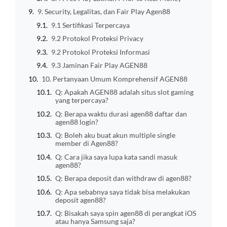
9. Security, Legalitas, dan Fair Play Agen88
9.1 Sertifikasi Terpercaya
9.2 Protokol Proteksi Privacy
9.2 Protokol Proteksi Informasi
9.3 Jaminan Fair Play AGEN88
10. Pertanyaan Umum Komprehensif AGEN88
Q: Apakah AGEN88 adalah situs slot gaming
yang terpercaya?
Q: Berapa waktu durasi agen88 daftar dan
agen88 login?
Q: Boleh aku buat akun multiple single
member di Agen88?
Q: Cara jika saya lupa kata sandi masuk
agen88?
Q: Berapa deposit dan withdraw di agen88?
Q: Apa sebabnya saya tidak bisa melakukan
deposit agen88?
Q: Bisakah saya spin agen88 di perangkat iOS
atau hanya Samsung saja?