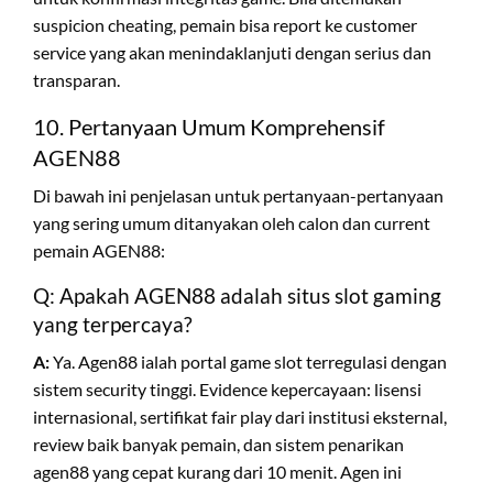
suspicion cheating, pemain bisa report ke customer
service yang akan menindaklanjuti dengan serius dan
transparan.
10. Pertanyaan Umum Komprehensif
AGEN88
Di bawah ini penjelasan untuk pertanyaan-pertanyaan
yang sering umum ditanyakan oleh calon dan current
pemain AGEN88:
Q: Apakah AGEN88 adalah situs slot gaming
yang terpercaya?
A:
Ya. Agen88 ialah portal game slot terregulasi dengan
sistem security tinggi. Evidence kepercayaan: lisensi
internasional, sertifikat fair play dari institusi eksternal,
review baik banyak pemain, dan sistem penarikan
agen88 yang cepat kurang dari 10 menit. Agen ini