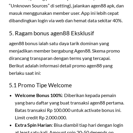
“Unknown Sources” di setting), jalankan agen88 apk, dan
masuk menggunakan member user. App ini lebih cepat
dibandingkan login via web dan hemat data sekitar 40%.
5. Ragam bonus agen88 Eksklusif
agen88 bonus ialah satu daya tarik dominan yang
menjadikan member bergabung Agen88. Skema promo
dirancang transparan dengan terms yang tercapai.
Berikut adalah informasi detail promo agen88 yang
berlaku saat ini:
5.1 Promo Tipe Welcome
Welcome Bonus 100%
: Diberikan kepada pemain
yang baru daftar yang buat transaksi agen88 pertama.
Batas transaksi Rp 100.000 untuk activate bonus ini.
Limit credit Rp 2.000.000.
Extra Spin Harian
: Bisa diambil tiap hari dengan login
at least satu kali. Amount spin 20-50 depends on