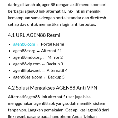
daring di tanah air, agen88 dengan aktif mendisponsori
berbagai agen88 link alternatif. Link-link ini memiliki
kemampuan sama dengan portal standar dan direfresh
setiap day untuk memastikan login anti terputus.
4.1 URL AGEN88 Resmi
agen88.com
← Portal Resmi
agen88c.org ← Alternatif 1
agen88indo.org ← Mirror 2
agen88vip.com ← Backup 3
agen88play.net ← Alternatif 4
agen88asia.com ← Backup 5
4.2 Solusi Mengakses AGEN88 Anti VPN
Alternatif agen88 link alternatif, user juga bisa
menggunakan agen88 apk yang sudah memiliki sistem
tanpa vpn. Langkah pemakaian: Get aplikasi agen88 dari
link resmi, pasang pada handphone Anda (izinkan