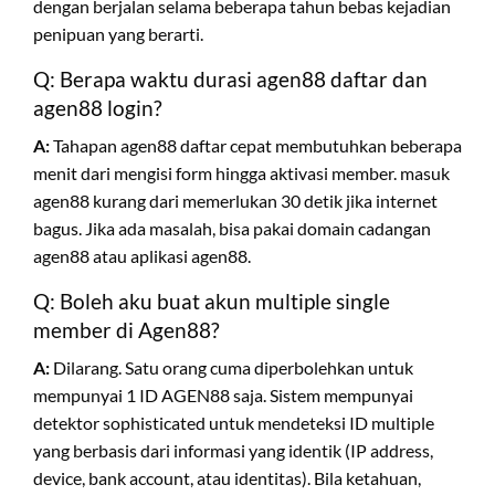
dengan berjalan selama beberapa tahun bebas kejadian
penipuan yang berarti.
Q: Berapa waktu durasi agen88 daftar dan
agen88 login?
A:
Tahapan agen88 daftar cepat membutuhkan beberapa
menit dari mengisi form hingga aktivasi member. masuk
agen88 kurang dari memerlukan 30 detik jika internet
bagus. Jika ada masalah, bisa pakai domain cadangan
agen88 atau aplikasi agen88.
Q: Boleh aku buat akun multiple single
member di Agen88?
A:
Dilarang. Satu orang cuma diperbolehkan untuk
mempunyai 1 ID AGEN88 saja. Sistem mempunyai
detektor sophisticated untuk mendeteksi ID multiple
yang berbasis dari informasi yang identik (IP address,
device, bank account, atau identitas). Bila ketahuan,