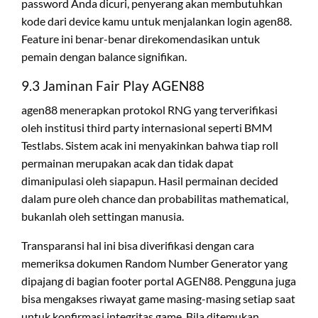
password Anda dicuri, penyerang akan membutuhkan
kode dari device kamu untuk menjalankan login agen88.
Feature ini benar-benar direkomendasikan untuk
pemain dengan balance signifikan.
9.3 Jaminan Fair Play AGEN88
agen88 menerapkan protokol RNG yang terverifikasi
oleh institusi third party internasional seperti BMM
Testlabs. Sistem acak ini menyakinkan bahwa tiap roll
permainan merupakan acak dan tidak dapat
dimanipulasi oleh siapapun. Hasil permainan decided
dalam pure oleh chance dan probabilitas mathematical,
bukanlah oleh settingan manusia.
Transparansi hal ini bisa diverifikasi dengan cara
memeriksa dokumen Random Number Generator yang
dipajang di bagian footer portal AGEN88. Pengguna juga
bisa mengakses riwayat game masing-masing setiap saat
untuk konfirmasi integritas game. Bila ditemukan