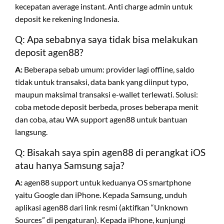
kecepatan average instant. Anti charge admin untuk
deposit ke rekening Indonesia.
Q: Apa sebabnya saya tidak bisa melakukan
deposit agen88?
A:
Beberapa sebab umum: provider lagi offline, saldo
tidak untuk transaksi, data bank yang diinput typo,
maupun maksimal transaksi e-wallet terlewati. Solusi:
coba metode deposit berbeda, proses beberapa menit
dan coba, atau WA support agen88 untuk bantuan
langsung.
Q: Bisakah saya spin agen88 di perangkat iOS
atau hanya Samsung saja?
A:
agen88 support untuk keduanya OS smartphone
yaitu Google dan iPhone. Kepada Samsung, unduh
aplikasi agen88 dari link resmi (aktifkan “Unknown
Sources” di pengaturan). Kepada iPhone, kunjungi