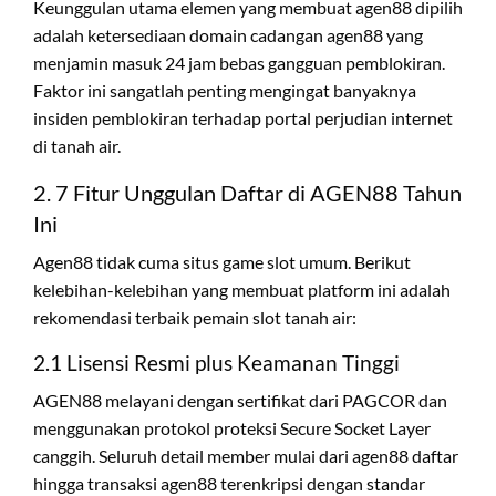
Keunggulan utama elemen yang membuat agen88 dipilih
adalah ketersediaan domain cadangan agen88 yang
menjamin masuk 24 jam bebas gangguan pemblokiran.
Faktor ini sangatlah penting mengingat banyaknya
insiden pemblokiran terhadap portal perjudian internet
di tanah air.
2. 7 Fitur Unggulan Daftar di AGEN88 Tahun
Ini
Agen88 tidak cuma situs game slot umum. Berikut
kelebihan-kelebihan yang membuat platform ini adalah
rekomendasi terbaik pemain slot tanah air:
2.1 Lisensi Resmi plus Keamanan Tinggi
AGEN88 melayani dengan sertifikat dari PAGCOR dan
menggunakan protokol proteksi Secure Socket Layer
canggih. Seluruh detail member mulai dari agen88 daftar
hingga transaksi agen88 terenkripsi dengan standar