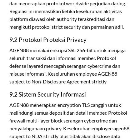
dan menerapkan protokol worldwide perjudian daring.
Regulasi ini memastikan ketika keseluruhan aktivitas
platform diawasi oleh authority terakreditasi dan
mengikuti protokol strict security dan permainan adil.
9.2 Protokol Proteksi Privacy
AGEN88 memakai enkripsi SSL 256-bit untuk menjaga
seluruh transaksi dan informasi member. Protokol
defense layered mencegah serangan cybercrime dan
misuse informasi. Keseluruhan employee AGEN88
subject to Non-Disclosure Agreement strictly
9.2 Sistem Security Informasi
AGEN88 menerapkan encryption TLS canggih untuk
melindungi semua deposit dan detail member. Protokol
firewall multi-layer block serangan cybercrime dan
penyalahgunaan privacy. Keseluruhan employee agen88
subject to NDA strictly plus tidak akan disclose data