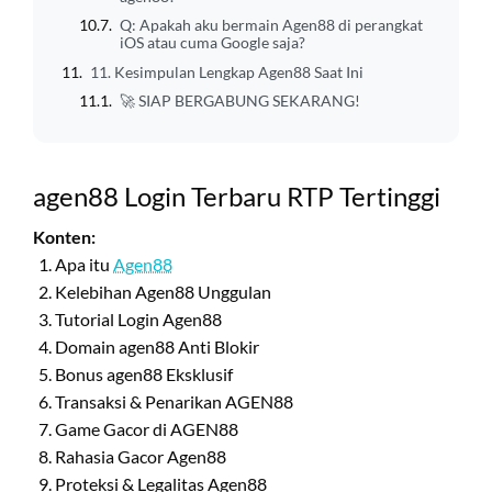
Q: Apakah aku bermain Agen88 di perangkat
iOS atau cuma Google saja?
11. Kesimpulan Lengkap Agen88 Saat Ini
🚀 SIAP BERGABUNG SEKARANG!
agen88 Login Terbaru RTP Tertinggi
Konten:
Apa itu
Agen88
Kelebihan Agen88 Unggulan
Tutorial Login Agen88
Domain agen88 Anti Blokir
Bonus agen88 Eksklusif
Transaksi & Penarikan AGEN88
Game Gacor di AGEN88
Rahasia Gacor Agen88
Proteksi & Legalitas Agen88