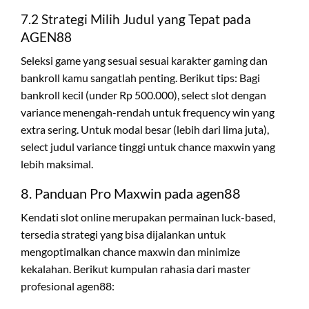
7.2 Strategi Milih Judul yang Tepat pada
AGEN88
Seleksi game yang sesuai sesuai karakter gaming dan
bankroll kamu sangatlah penting. Berikut tips: Bagi
bankroll kecil (under Rp 500.000), select slot dengan
variance menengah-rendah untuk frequency win yang
extra sering. Untuk modal besar (lebih dari lima juta),
select judul variance tinggi untuk chance maxwin yang
lebih maksimal.
8. Panduan Pro Maxwin pada agen88
Kendati slot online merupakan permainan luck-based,
tersedia strategi yang bisa dijalankan untuk
mengoptimalkan chance maxwin dan minimize
kekalahan. Berikut kumpulan rahasia dari master
profesional agen88: