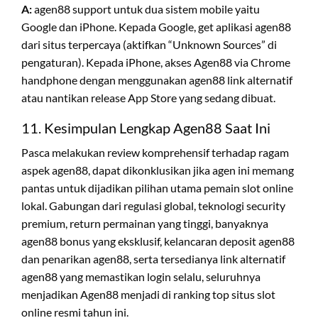
A:
agen88 support untuk dua sistem mobile yaitu
Google dan iPhone. Kepada Google, get aplikasi agen88
dari situs terpercaya (aktifkan “Unknown Sources” di
pengaturan). Kepada iPhone, akses Agen88 via Chrome
handphone dengan menggunakan agen88 link alternatif
atau nantikan release App Store yang sedang dibuat.
11. Kesimpulan Lengkap Agen88 Saat Ini
Pasca melakukan review komprehensif terhadap ragam
aspek agen88, dapat dikonklusikan jika agen ini memang
pantas untuk dijadikan pilihan utama pemain slot online
lokal. Gabungan dari regulasi global, teknologi security
premium, return permainan yang tinggi, banyaknya
agen88 bonus yang eksklusif, kelancaran deposit agen88
dan penarikan agen88, serta tersedianya link alternatif
agen88 yang memastikan login selalu, seluruhnya
menjadikan Agen88 menjadi di ranking top situs slot
online resmi tahun ini.