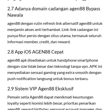
2.7 Adanya domain cadangan agen88 Bypass
Nawala
agen88 dengan rutin refresh link alternatif agen88 untuk
menjamin akses anti terhambat. Link-link cadangan ini
punya fitur persis dengan situs utama, termasuk seluruh
informasi member, credit, dan reward.
2.8 App iOS AGEN88 Cepat
agen88 apk disediakan untuk handphone smartphone
dengan size tidak besar dan teknologi tanpa vpn. APK ini
menyediakan sensasi gaming yang extra smooth dengan
push notification langsung untuk bonus terbaru.
2.9 Sistem VIP Agen88 Eksklusif
Pemain setia Agen88 dapat menikmati keuntungan
loyalty seperti komisi lebih besar, prioritas penarikan
agen88, reward birthday, personal account manager, dan