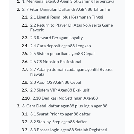
1. Mengenal agen88 Agen Slot Gaming Terpercaya
2. 7 Fitur Unggulan Daftar di AGEN88 Tahun Ini
2.1 Lisensi Resmi plus Keamanan Tinggi
2.2 Return to Player Di Atas 96% serta Game
Favorit
2.3 Reward Beragam Loyalty
2.4 Cara deposit agen88 Lengkap
2.5 Sistem penarikan agen88 Cepat
2.6 CS Nonstop Profesional
2.7 Adanya domain cadangan agen88 Bypass
Nawala
2.8 App iOS AGEN88 Cepat
2.9 Sistem VIP Agen88 Eksklusif
2.10 Dedikasi No Settingan Agen88
3. Cara Detail daftar agen88 plus login agen88
3.1 Syarat Prior to agen88 daftar
3.2 Step-by-Step agen88 daftar
3.3 Proses login agen88 Setelah Registrasi