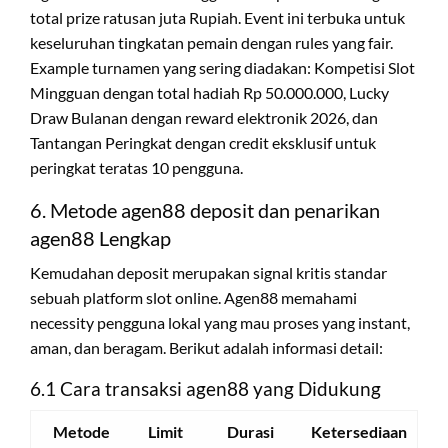
total prize ratusan juta Rupiah. Event ini terbuka untuk
keseluruhan tingkatan pemain dengan rules yang fair.
Example turnamen yang sering diadakan: Kompetisi Slot
Mingguan dengan total hadiah Rp 50.000.000, Lucky
Draw Bulanan dengan reward elektronik 2026, dan
Tantangan Peringkat dengan credit eksklusif untuk
peringkat teratas 10 pengguna.
6. Metode agen88 deposit dan penarikan
agen88 Lengkap
Kemudahan deposit merupakan signal kritis standar
sebuah platform slot online. Agen88 memahami
necessity pengguna lokal yang mau proses yang instant,
aman, dan beragam. Berikut adalah informasi detail:
6.1 Cara transaksi agen88 yang Didukung
Metode
Limit
Durasi
Ketersediaan