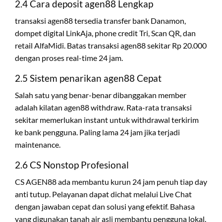
2.4 Cara deposit agen88 Lengkap
transaksi agen88 tersedia transfer bank Danamon,
dompet digital LinkAja, phone credit Tri, Scan QR, dan
retail AlfaMidi. Batas transaksi agen88 sekitar Rp 20.000
dengan proses real-time 24 jam.
2.5 Sistem penarikan agen88 Cepat
Salah satu yang benar-benar dibanggakan member
adalah kilatan agen88 withdraw. Rata-rata transaksi
sekitar memerlukan instant untuk withdrawal terkirim
ke bank pengguna. Paling lama 24 jam jika terjadi
maintenance.
2.6 CS Nonstop Profesional
CS AGEN88 ada membantu kurun 24 jam penuh tiap day
anti tutup. Pelayanan dapat dichat melalui Live Chat
dengan jawaban cepat dan solusi yang efektif. Bahasa
yang digunakan tanah air asli membantu pengguna lokal.