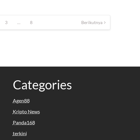
3
…
8
Berikutnya
Categories
Agen88
Kripto News
Panda168
terkini