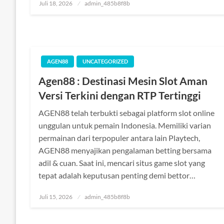
Posted
Juli 18, 2026
admin_485b8f8b
on
AGEN88
UNCATEGORIZED
Agen88 : Destinasi Mesin Slot Aman
Versi Terkini dengan RTP Tertinggi
AGEN88 telah terbukti sebagai platform slot online
unggulan untuk pemain Indonesia. Memiliki varian
permainan dari terpopuler antara lain Playtech,
AGEN88 menyajikan pengalaman betting bersama
adil & cuan. Saat ini, mencari situs game slot yang
tepat adalah keputusan penting demi bettor…
Posted
Juli 15, 2026
admin_485b8f8b
on