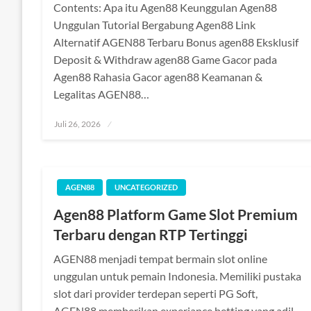
Contents: Apa itu Agen88 Keunggulan Agen88
Unggulan Tutorial Bergabung Agen88 Link
Alternatif AGEN88 Terbaru Bonus agen88 Eksklusif
Deposit & Withdraw agen88 Game Gacor pada
Agen88 Rahasia Gacor agen88 Keamanan &
Legalitas AGEN88…
Posted
Juli 26, 2026
on
AGEN88
UNCATEGORIZED
Agen88 Platform Game Slot Premium
Terbaru dengan RTP Tertinggi
AGEN88 menjadi tempat bermain slot online
unggulan untuk pemain Indonesia. Memiliki pustaka
slot dari provider terdepan seperti PG Soft,
AGEN88 memberikan experiance betting yang adil