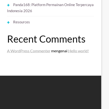
Panda168: Platform Permainan Online Terpercaya
Indonesia 2026
Resources
Recent Comments
A WordPress Commenter
mengenai
Hello world!