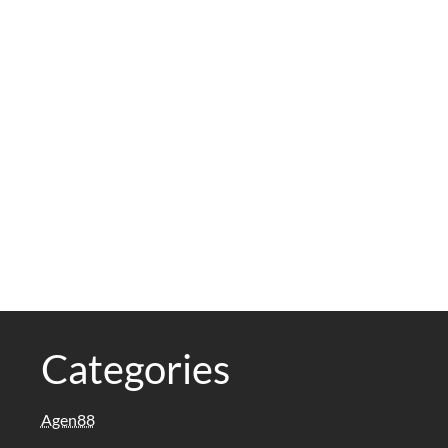
Categories
Agen88