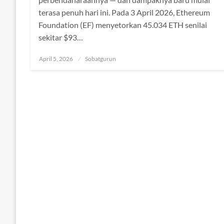
terasa penuh hari ini. Pada 3 April 2026, Ethereum
Foundation (EF) menyetorkan 45.034 ETH senilai
sekitar $93…
Posted
April 5, 2026
Sobatgurun
on