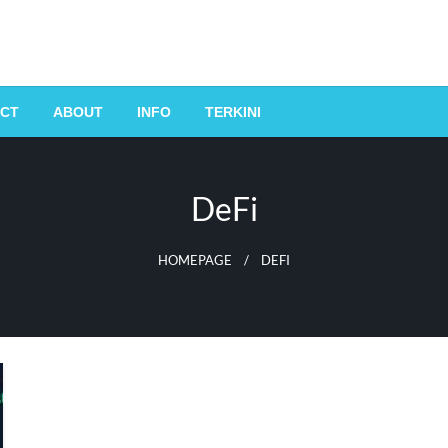
an terlengkap 2026
com
CT
ABOUT
INFO
TERKINI
DeFi
HOMEPAGE
DEFI