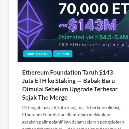
KRIPTO NEWS
TERKINI
Ethereum Foundation Taruh $143
Juta ETH ke Staking — Babak Baru
Dimulai Sebelum Upgrade Terbesar
Sejak The Merge
Di tengah pasar kripto yang masih berkonsolidasi,
Ethereum Foundation diam-diam melakukan
gerakan paling signifikan dalam sejarah pengelolaan
perbendaharaannya — dan dampaknya baru mulai