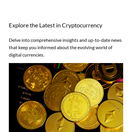
Explore the Latest in Cryptocurrency
Delve into comprehensive insights and up-to-date news
that keep you informed about the evolving world of
digital currencies.