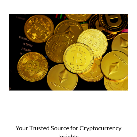
Your Trusted Source for Cryptocurrency
Insights