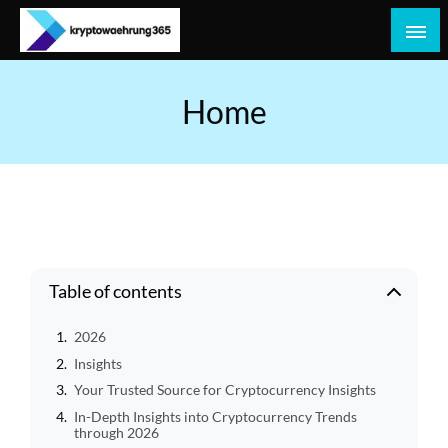
Skip
to
content
kryptowaehrung365.com situs informasi kripto terbaik dan
kryptowaehrung365.com
terlengkap 2026
Home
Table of contents
2026
Insights
Your Trusted Source for Cryptocurrency Insights
In-Depth Insights into Cryptocurrency Trends
through 2026