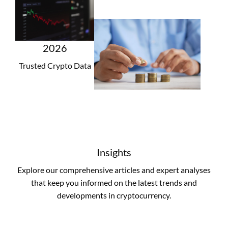
2026
Trusted Crypto Data
Insights
Explore our comprehensive articles and expert analyses
that keep you informed on the latest trends and
developments in cryptocurrency.