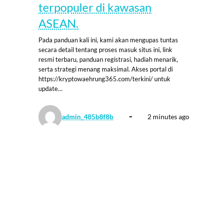
terpopuler di kawasan
ASEAN.
Pada panduan kali ini, kami akan mengupas tuntas
secara detail tentang proses masuk situs ini, link
resmi terbaru, panduan registrasi, hadiah menarik,
serta strategi menang maksimal. Akses portal di
https://kryptowaehrung365.com/terkini/ untuk
update…
admin_485b8f8b
2 minutes ago