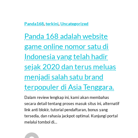
Panda168
, 
terkini
, 
Uncategorized
Panda 168 adalah website
game online nomor satu di
Indonesia yang telah hadir
sejak 2020 dan terus meluas
menjadi salah satu brand
terpopuler di Asia Tenggara.
Dalam review lengkap ini, kami akan membahas
secara detail tentang proses masuk situs ini, alternatif
link anti blokir, tutorial pendaftaran, bonus yang
tersedia, dan rahasia jackpot optimal. Kunjungi portal
melalui tombol di…